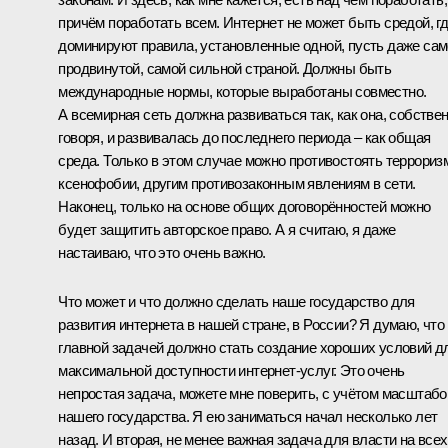
причём поработать всем. Интернет не может быть средой, г
доминируют правила, установленные одной, пусть даже са
продвинутой, самой сильной страной. Должны быть
международные нормы, которые выработаны совместно.
А всемирная сеть должна развиваться так, как она, собстве
говоря, и развивалась до последнего периода – как общая
среда. Только в этом случае можно противостоять терроризм
ксенофобии, другим противозаконным явлениям в сети.
Наконец, только на основе общих договорённостей можно
будет защитить авторское право. А я считаю, я даже
настаиваю, что это очень важно.
Что может и что должно сделать наше государство для
развития интернета в нашей стране, в России? Я думаю, что
главной задачей должно стать создание хороших условий д
максимальной доступности интернет-услуг. Это очень
непростая задача, можете мне поверить, с учётом масштабо
нашего государства. Я ею заниматься начал несколько лет
назад. И вторая, не менее важная задача для власти на всех