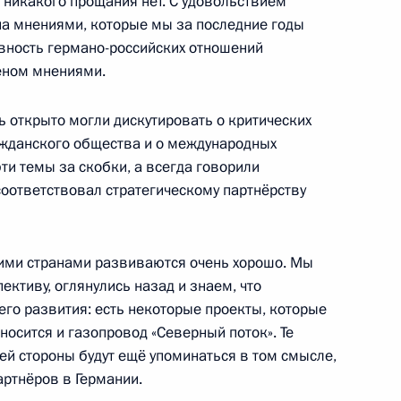
никакого прощания нет. С удовольствием
а мнениями, которые мы за последние годы
вность германо-российских отношений
еном мнениями.
 вопросы журналистов
дентом Египта Хосни
ь открыто могли дискутировать о критических
ажданского общества и о международных
ти темы за скобки, а всегда говорили
 соответствовал стратегическому партнёрству
пта Хосни Мубараком
ми странами развиваются очень хорошо. Мы
ективу, оглянулись назад и знаем, что
го развития: есть некоторые проекты, которые
осится и газопровод «Северный поток». Те
оей стороны будут ещё упоминаться в том смысле,
артнёров в Германии.
идентом Армении Сержем