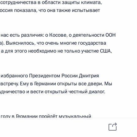
я сотрудничества в области защиты климата,
Россия показала, что она также испытывает
заместителем Председателя
и руководителем
нас есть различия: о Косове, о деятельности ООН
ства Анатолием Перминовым
. Выяснилось, что очень многие государства
а для этого необходимо не только участие США,
у избранного Президентом России Дмитрия
 встречу. Ему в Германии открыты все двери. Мы
дителем Федеральной
дничество и вести открытый честный диалог.
яниновым
м году в Германии пройдёт музыкальный
ляется Россия. Российское искусство в форме
ысоком уровне. Это внесёт вклад в лучшее