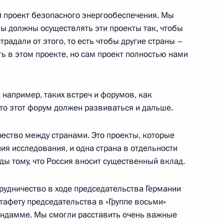
 проект безопасного энергообеспечения. Мы
 мы должны осуществлять эти проекты так, чтобы
радали от этого, то есть чтобы другие страны –
ь в этом проекте, но сам проект полностью нами
ии с членами Правительства
 например, таких встреч и форумов, как
что этот форум должен развиваться и дальше.
чество между странами. Это проекты, которые
ия исследования, и одна страна в отдельности
ром регионального развития
ды тому, что Россия вносит существенный вклад.
рудничество в ходе председательства Германии
стафету председательства в «Группе восьми»
ендамме. Мы смогли расставить очень важные