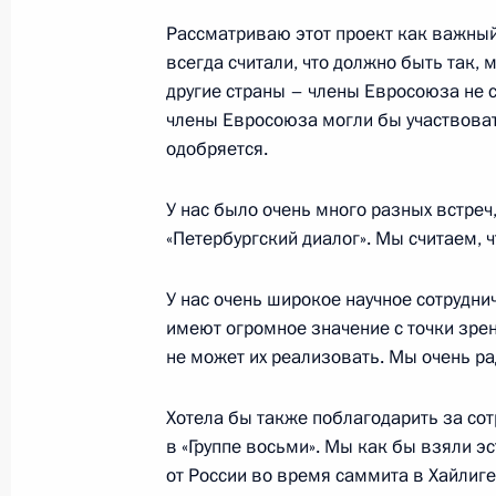
Саргсяном
Рассматриваю этот проект как важный
всегда считали, что должно быть так,
24 марта 2008 года, 20:00
Москва, Кремль
другие страны – члены Евросоюза не ст
члены Евросоюза могли бы участвоват
одобряется.
Стенографический отчёт о совещан
24 марта 2008 года, 18:09
Москва, Кремль
У нас было очень много разных встреч,
«Петербургский диалог». Мы считаем, 
У нас очень широкое научное сотрудни
21 марта 2008 года, пятница
имеют огромное значение с точки зрен
Начало рабочей встречи с Минист
не может их реализовать. Мы очень ра
Дмитрием Козаком
Хотела бы также поблагодарить за сот
21 марта 2008 года, 17:06
Москва, Кремль
в «Группе восьми». Мы как бы взяли э
от России во время саммита в Хайлиг