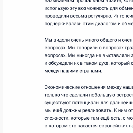
называемом прощальном визите, хотя 
25 марта 2008 года, 22:55
Ново-Огарёво
использую эту возможность для обмен
проводили весьма регулярно. Интенси
подчёркивалась этим диалогом и обм
Заявления для прессы и ответы на
по окончании переговоров с Прези
Мы видели очень много общего и очен
Мубараком
вопросах. Мы говорили о вопросах гр
вопросах. Мы никогда не выставляли э
25 марта 2008 года, 21:21
Ново-Огарёво
и обсуждали их в таком духе, который
между нашими странами.
Начало встречи с Президентом Еги
Экономические отношения между наши
25 марта 2008 года, 17:19
Ново-Огарёво
только что сделали небольшую ретросп
существуют потенциалы для дальнейше
мы ещё должны реализовать. К ним отн
сложности, которые там ещё есть, с м
24 марта 2008 года, понедельник
в котором это касается европейских п
Начало встречи с избранным През