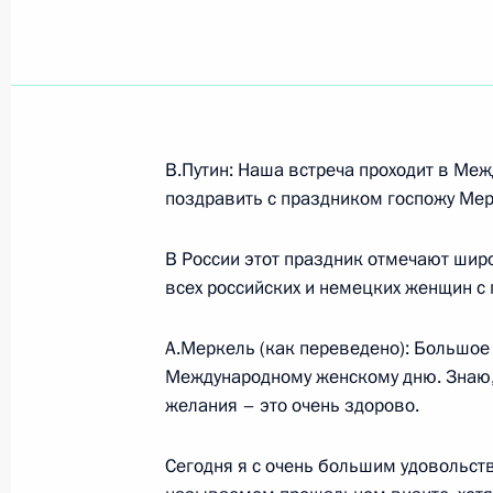
Показа
Вступительное слов на заседании 
В.Путин: Наша встреча проходит в Меж
совета «О преодолении администра
поздравить с праздником госпожу Мер
малого бизнеса и мерах налоговой
на стимулирование его роста»
В России этот праздник отмечают шир
27 марта 2008 года, 15:27
Тобольск
всех российских и немецких женщин с 
А.Меркель (как переведено): Большое 
Международному женскому дню. Знаю, 
25 марта 2008 года, вторник
желания – это очень здорово.
Начало встречи с президентом Рос
Юрием Осиповым
Сегодня я с очень большим удовольств