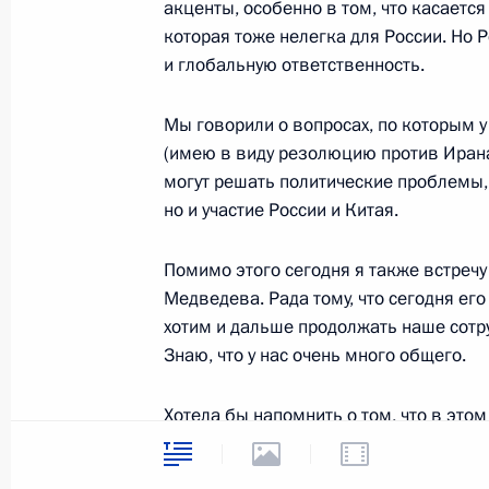
акценты, особенно в том, что касаетс
20 марта 2008 года, четверг
которая тоже нелегка для России. Но 
и глобальную ответственность.
Начало рабочей встречи с Первым 
Правительства Сергеем Ивановым 
Мы говорили о вопросах, по которым у 
Федерального космического агент
(имею в виду резолюцию против Ирана)
20 марта 2008 года, 16:03
Москва, Кремль
могут решать политические проблемы, 
но и участие России и Китая.
Помимо этого сегодня я также встреч
18 марта 2008 года, вторник
Медведева. Рада тому, что сегодня его
Начало рабочей встречи с руково
хотим и дальше продолжать наше сотру
таможенной службы Андреем Бель
Знаю, что у нас очень много общего.
18 марта 2008 года, 14:21
Москва, Кремль
Хотела бы напомнить о том, что в это
фестиваль, и партнёрской стороной яв
музыки будет демонстрироваться на в
17 марта 2008 года, понедельник