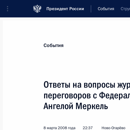
Президент России
События
Стру
Президент
Администрация
Государст
Новости
Стенограммы
Поездки
Те
События
Рубрикация материалов
Все материалы
Ответы на вопросы жу
Послания Федеральному Собранию
переговоров с Федера
Заявления по важнейшим вопросам
Ангелой Меркель
Совещания, заседания, рабочие встречи
Речи и обращения
8 марта 2008 года
22:37
Ново-Огарёво