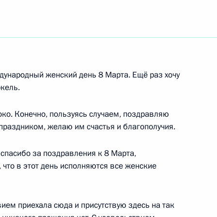
ть следующие материалы
президиума Государственного
дународный женский день 8 Марта. Ещё раз хочу
тивных барьеров в развитии
кель.
 политики, направленных
око. Конечно, пользуясь случаем, поздравляю
праздником, желаю им счастья и благополучия.
спасибо за поздравления к 8 Марта,
что в этот день исполняются все женские
сийской академии наук
ием приехала сюда и присутствую здесь на так