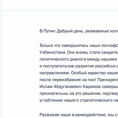
Показа
В.Путин: Добрый день, уважаемые колл
Заявления для прессы и ответы на
по окончании переговоров с През
Только что завершились наши полноф
Ющенко и второго заседания Росс
Узбекистана. Они вновь стали свидет
межгосударственной комиссии
политического диалога между нашими 
и поступательное развитие российско
12 февраля 2008 года, 20:27
Москва, Крем
направлениям. Особый характер нашег
после переизбрания на пост Президен
Ислам Абдуганиевич Каримов соверш
Начало встречи с Президентом Ук
признательны за это решение, подтв
углублению нашего стратегического па
12 февраля 2008 года, 16:03
Москва, Крем
Развивая наше взаимодействие, мы с