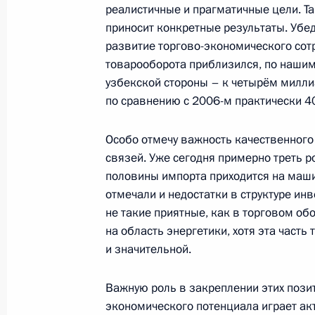
реалистичные и прагматичные цели. Т
11 февраля 2008 года, понедельни
приносит конкретные результаты. Уб
развитие торгово-экономического сот
Выступление на торжественном ве
товарооборота приблизился, по нашим
«Газпрома»
узбекской стороны – к четырём милли
11 февраля 2008 года, 19:58
Москва
по сравнению с 2006-м практически 4
Особо отмечу важность качественного
Стенографический отчёт о совещан
связей. Уже сегодня примерно треть р
половины импорта приходится на маш
11 февраля 2008 года, 17:02
Москва, Крем
отмечали и недостатки в структуре ин
не такие приятные, как в торговом об
на область энергетики, хотя эта часть
Начало встречи с Королём Иордан
и значительной.
Королевства Абдаллой II бен аль-Х
Важную роль в закреплении этих поз
11 февраля 2008 года, 15:53
Москва, Крем
экономического потенциала играет а