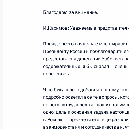
в Сочи
Благодарю за внимание.
5 февраля 2008 года, 16:00
Сочи
И.Каримов: Уважаемые представители
4 февраля 2008 года, понедельник
Прежде всего позвольте мне выразить
Президенту России и поблагодарить ег
Выдержки из стенографического от
предоставлена делегации Узбекистана,
по социально-экономическим проб
содержательные, я бы сказал – очень
4 февраля 2008 года, 16:47
Дагестан, с.Ботл
переговоры.
Я не буду ничего добавлять к тому, ч
подробно осветил все те вопросы, ко
3 февраля 2008 года, воскресенье
нашего сотрудничества, наших взаимоо
Начало беседы с Президентом Бел
одно: цель и основная задача настоящ
Лукашенко, Председателем Правит
в Россию – прежде всего, ещё раз крит
и Первым заместителем Председат
взаимодействия и сотрудничества и, ч