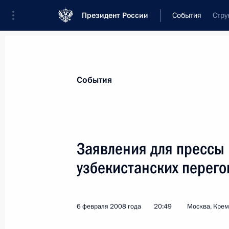
Президент России
События
Стру
Президент
Администрация
Государст
Новости
Стенограммы
Поездки
Те
События
Рубрикация материалов
Все материалы
Заявления для прессы 
Послания Федеральному Собранию
узбекистанских перег
Заявления по важнейшим вопросам
Совещания, заседания, рабочие встречи
6 февраля 2008 года
20:49
Москва, Кре
Речи и обращения