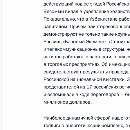
действующий под её эгидой Российско
Весомый вклад в укрепление хозяйстве
8 февраля 2008 года, пятница
Показательно, что в Узбекистане раб
капиталом. Причём заинтересованност
Начало встречи с Председателем С
демонстрируют не только такие крупны
Дональдом Туском
России», «Базовый Элемент», «Стройтр
8 февраля 2008 года, 21:02
Москва, Кремль
и телекоммуникационные структуры, но
активно работают, в частности, в пищ
в торговых предприятиях. Об имеющих
свидетельствуют результаты прошедше
Выступление на расширенном засе
Российской национальной выставки. З
совета «О стратегии развития Росс
представителей из 17 российских реги
8 февраля 2008 года, 15:42
Москва, Кремль
и вспоминали в ходе переговоров – б
миллионов долларов.
6 февраля 2008 года, среда
Наиболее динамичной сферой нашего 
топливно-энергетический комплекс, я 
Стенографический отчёт о заседа