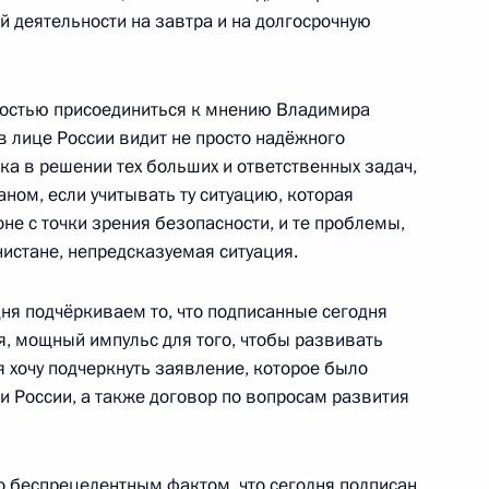
й деятельности на завтра и на долгосрочную
учей
лностью присоединиться к мнению Владимира
в лице России видит не просто надёжного
оруссии Александром
ика в решении тех больших и ответственных задач,
аном, если учитывать ту ситуацию, которая
не с точки зрения безопасности, и те проблемы,
учей
нистане, непредсказуемая ситуация.
я подчёркиваем то, что подписанные сегодня
я, мощный импульс для того, чтобы развивать
я хочу подчеркнуть заявление, которое было
ии Совета по развитию
и России, а также договор по вопросам развития
то беспрецедентным фактом, что сегодня подписан