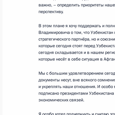
Медведевым
важно, – определить приоритеты наше
перспективу.
3 февраля 2008 года, 22:12
Сочи, Бочаров Р
В этом плане я хочу поддержать и по
Владимировича о том, что Узбекистан 
Начало встречи с Президентом Бел
стратегического партнёра, но и союзн
Лукашенко
которые сегодня стоят перед Узбекист
сегодня складывается и в нашем регио
3 февраля 2008 года, 19:49
Сочи, Бочаров Р
которые несёт в себе ситуация в Афга
Мы с большим удовлетворением сегодн
1 февраля 2008 года, пятница
документы несут, вне всякого сомнени
и укреплять наши отношения. И особо 
Стенографический отчёт о заседан
подписано президентами Узбекистана 
местного самоуправления
экономических связей.
1 февраля 2008 года, 22:38
Новочеркасск
Я особо хотел подчеркнуть и считаю э