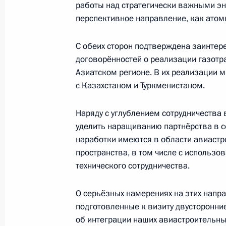
работы над стратегически важными эн
Министерства внутренних дел
перспективное направление, как атом
6 февраля 2008 года, 22:34
Москва
С обеих сторон подтверждена заинте
договорённостей о реализации газотр
Азиатском регионе. В их реализации 
Заявления для прессы по итогам ро
с Казахстаном и Туркменистаном.
переговоров
6 февраля 2008 года, 20:49
Москва, Кремль
Наряду с углублением сотрудничеств
уделить наращиванию партнёрства в с
наработки имеются в области авиастр
пространства, в том числе с использ
Начало российско-узбекистанских
технического сотрудничества.
составе
6 февраля 2008 года, 18:12
Москва, Кремль
О серьёзных намерениях на этих напр
подготовленные к визиту двусторонние
об интеграции наших авиастроительны