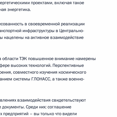
ергетическими проектами, включая такое
ная энергетика.
ресованность в своевременной реализации
анспортной инфраструктуры в Центрально-
мы нацелены на активное взаимодействие
ссийско-узбекистанских
а в области ТЭК повышенное внимание намерены
фере высоких технологий. Перспективные
оения, совместного изучения космического
ованием системы ГЛОНАСС, а также военно-
 переговоров в расширенном
авлениях взаимодействия свидетельствуют
 документы. Среди них: соглашение
х предприятий – вы только что видели