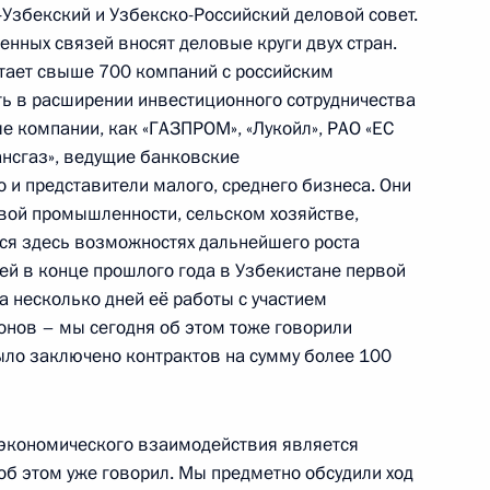
-Узбекский и Узбекско-Российский деловой совет.
нных связей вносят деловые круги двух стран.
отает свыше 700 компаний с российским
ь в расширении инвестиционного сотрудничества
овета министров Польши
е компании, как «ГАЗПРОМ», «Лукойл», РАО «ЕС
ансгаз», ведущие банковские
 и представители малого, среднего бизнеса. Они
евой промышленности, сельском хозяйстве,
ся здесь возможностях дальнейшего роста
й в конце прошлого года в Узбекистане первой
дании Государственного
50м
а несколько дней её работы с участием
ии до 2020 года»
онов – мы сегодня об этом тоже говорили
ыло заключено контрактов на сумму более 100
экономического взаимодействия является
об этом уже говорил. Мы предметно обсудили ход
нии расширенной коллегии