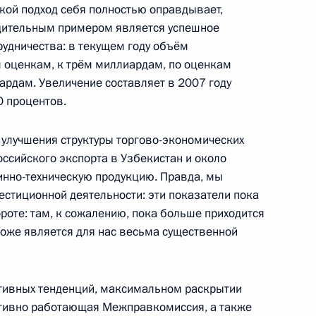
акой подход себя полностью оправдывает,
к
едительным примером является успешное
рудничества: в текущем году объём
чере, посвящённом 15-летию
 оценкам, к трём миллиардам, по оценкам
ардам. Увеличение составляет в 2007 году
0 процентов.
 улучшения структуры торгово-экономических
ии с членами Правительства
оссийского экспорта в Узбекистан и около
инно-техническую продукцию. Правда, мы
ль
вестиционной деятельности: эти показатели пока
ороте: там, к сожалению, пока больше приходится
 тоже является для нас весьма существенной
ского Хашимитского
усейном
итивных тенденций, максимальном раскрытии
ль
ктивно работающая Межправкомиссия, а также