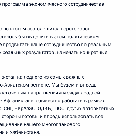
бекистана Исламом
же программа экономического сотрудничества
о по итогам состоявшихся переговоров
хотелось бы выделить в этом политическом
е продвигать наше сотрудничество по реальным
 реальных результатов, намечать конкретные
сле осмотра участка
ной дороги вокруг города
екистан как одного из самых важных
но-Азиатском регионе. Мы будем и впредь
по ключевым направлениям международной
 в Афганистане, совместно работать в рамках
: СНГ, ЕврАзЭС, ОДКБ, ШОС, других авторитетных
 стороны готовы и впредь использовать все
тию физической культуры
ащивания нашего многопланового
й, подготовке и проведению
ии и Узбекистана.
Паралимпийских игр 2014 года