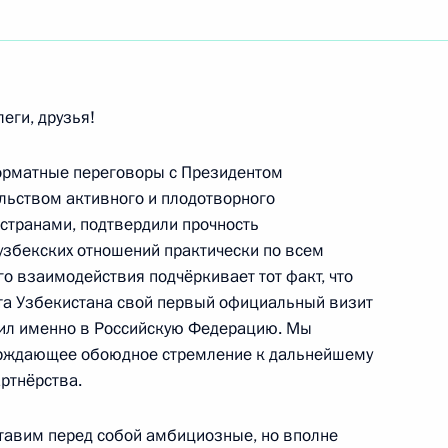
ть следующие материалы
еги, друзья!
 вопросы журналистов
идентом Украины Виктором
орматные переговоры с Президентом
ийско-Украинской
ельством активного и плодотворного
странами, подтвердили прочность
-узбекских отношений практически по всем
ль
о взаимодействия подчёркивает тот факт, что
та Узбекистана свой первый официальный визит
ил именно в Российскую Федерацию. Мы
раины Виктором Ющенко
ерждающее обоюдное стремление к дальнейшему
ртнёрства.
ль
тавим перед собой амбициозные, но вполне