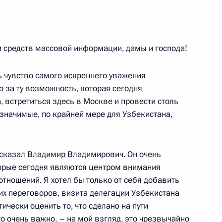
 средств массовой информации, дамы и господа!
 чувство самого искреннего уважения
о за ту возможность, которая сегодня
чёта о совещании
 встретиться здесь в Москве и провести столь
лемам Дагестана
 значимые, по крайней мере для Узбекистана,
их
то сказал Владимир Владимирович. Он очень
торые сегодня являются центром внимания
тношений. Я хотел бы только от себя добавить
оруссии Александром
их переговоров, визита делегации Узбекистана
ельства Виктором Зубковым
ически оценить то, что сделано на пути
еля Правительства Дмитрием
то очень важно, – на мой взгляд, это чрезвычайно