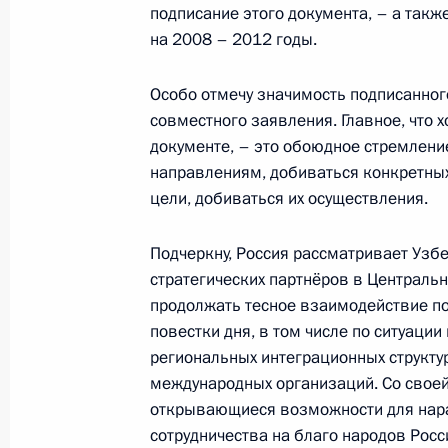
Начало встречи с Президентом Уз
подписание этого документа, – а так
Каримовым
на 2008 – 2012 годы.
6 февраля 2008 года, 14:34
Москва, Кремль
Особо отмечу значимость подписанног
совместного заявления. Главное, что 
документе, – это обоюдное стремлени
5 февраля 2008 года, вторник
направлениям, добиваться конкретных
цели, добиваться их осуществления.
Ответы на вопросы журналистов по
строящейся объездной автомобиль
Подчеркну, Россия рассматривает Узб
Сочи
стратегических партнёров в Централь
5 февраля 2008 года, 20:32
Сочи
продолжать тесное взаимодействие 
повестки дня, в том числе по ситуации
региональных интеграционных структур
международных организаций. Со своей
Начало заседания Совета по разви
открывающиеся возможности для нар
и спорта, спорта высших достижени
сотрудничества на благо народов Росс
XXII зимних Олимпийских игр и XI 