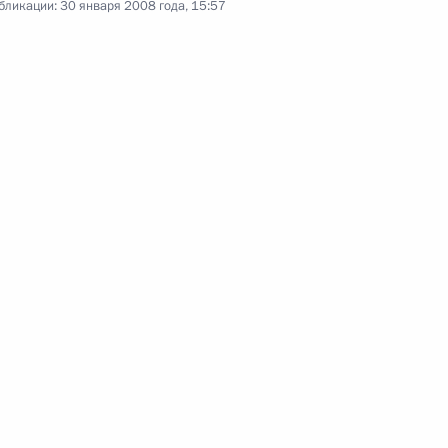
бликации:
30 января 2008 года, 15:57
8 февраля 2008 года
Аудио, 49 мин.
Новогоднее обращение
к гражданам России
31 декабря 2007 года
Аудио, 7 мин.
Выступление на церемонии
открытия Года семьи
в России