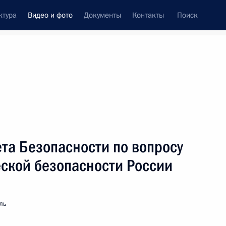
ктура
Видео и фото
Документы
Контакты
Поиск
си
ия, встречи
Встречи со СМИ
февраль, 2008
ть следующие материалы
та Безопасности по вопросу
еской безопасности России
Стенографический отчёт
о заседании Совета при
Президенте Российской Федерации
ль
по реализации приоритетных
национальных проектов