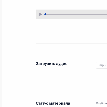
29 февраля 2008 года
Аудио, 2 мин.
Выступление
на торжественном вечере,
посвящённом Дню
защитника Отечества
22 февраля 2008 года
Аудио, 6 мин.
Загрузить аудио
mp3,
Ежегодная большая пресс-
конференция
Статус материала
Опублик