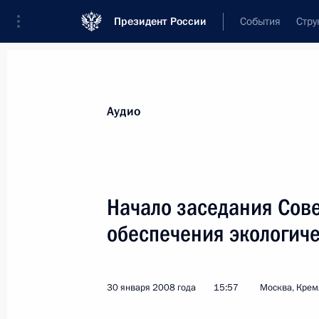
Президент России
События
Стру
Видеозаписи
Фотографии
Аудиозапи
Все материалы
Выступления
Совещан
Аудио
Показа
Начало заседания Сове
обеспечения экологич
Обращение к гражданам
России
30 января 2008 года
15:57
Москва, Крем