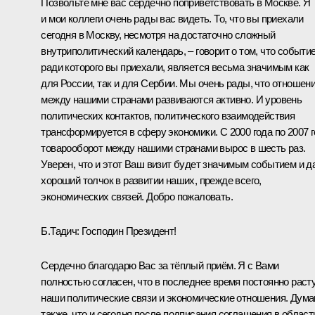
Позвольте мне вас сердечно поприветствовать в Москве. Я
и мои коллеги очень рады вас видеть. То, что вы приехали
сегодня в Москву, несмотря на достаточно сложный
внутриполитический календарь, – говорит о том, что событие
ради которого вы приехали, является весьма значимым как
для России, так и для Сербии. Мы очень рады, что отношен
между нашими странами развиваются активно. И уровень
политических контактов, политического взаимодействия
трансформируется в сферу экономики. С 2000 года по 2007 
товарооборот между нашими странами вырос в шесть раз.
Уверен, что и этот Ваш визит будет значимым событием и д
хороший толчок в развитии наших, прежде всего,
экономических связей. Добро пожаловать.
Б.Тадич: Господин Президент!
Сердечно благодарю Вас за тёплый приём. Я с Вами
полностью согласен, что в последнее время постоянно раст
наши политические связи и экономические отношения. Дум
также, что и сегодня после подписания соглашения в област