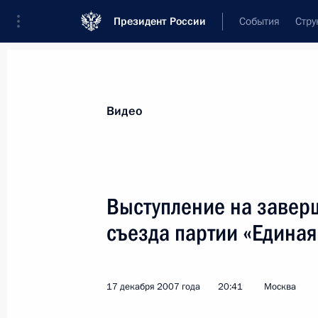
Президент России
События
Стру
Видеозаписи
Фотографии
Аудиозапи
Все материалы
Выступления
Совещан
Видео
Показа
Выступление на завер
съезда партии «Единая
Ежегодная большая пресс-
конференция
17 декабря 2007 года
20:41
Москва