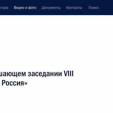
ктура
Видео и фото
Документы
Контакты
Поиск
си
ия, встречи
Встречи со СМИ
февраль, 2008
ть следующие материалы
шающем заседании VIII
 Россия»
Выступление на расширенном
заседании Государственного
совета «О стратегии развития
России до 2020 года»