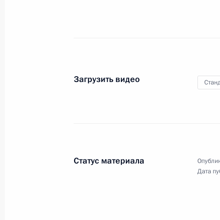
безопасности России
30 января 2008 года
Видео, 16 мин.
Загрузить видео
Станд
Статус материала
Опублик
Дата пу
Вступительное слово