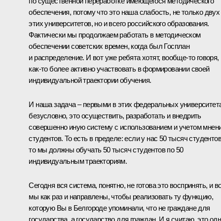
по существенной переработке имеющегося методического
обеспечения, потому что это наша слабость, не только двух
этих университетов, но и всего российского образования.
Фактически мы продолжаем работать в методическом
обеспечении советских времен, когда был Госплан
и распределение. И вот уже ребята хотят, вообще‑то говоря,
как‑то более активно участвовать в формировании своей
индивидуальной траектории обучения.
И наша задача – первыми в этих федеральных университет
безусловно, это осуществить, разработать и внедрить
совершенно иную систему с использованием и учетом мнен
студентов. То есть в пределе: если у нас 50 тысяч студентов
то мы должны обучать 50 тысяч студентов по 50
индивидуальным траекториям.
Сегодня вся система, понятно, не готова это воспринять, и в
мы как раз и направлены, чтобы реализовать ту функцию,
которую Вы в Белгороде упоминали, что не граждане для
государства, а государство для граждан. И я считаю, это од