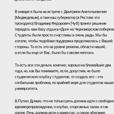
В январе я была на встрече с Дмитрием Анатольевичем
[Медведевым], и там наш губернатор (в Ростове это
проходило) Владимир Федорович [Чуб] принял решение
передать нам базу отдыха «Дон» на Черноморском побереж
Студенты были просто счастливы и очень рады. Мы бы
хотели, чтобы подобная поддержка продолжалась с Вашей
стороны. То есть это на уровне региона, области нашей,
а если бы еще от Вас, было бы совсем неплохо.
То есть все эти деньги, конечно, хорошо на ближайшие два
года, но, как Вы понимаете, если, допустим, не было
студенческого клуба у студентов, то создать его – это
глобальная проблема, по крайней мере для студентов нашег
университета.
В.Путин: Думаю, что не только речь должна идти о свободн
времяпрепровождении, о клубах, спортивных залах и так
далее. Речь должна идти о кампусах, о среде обитания