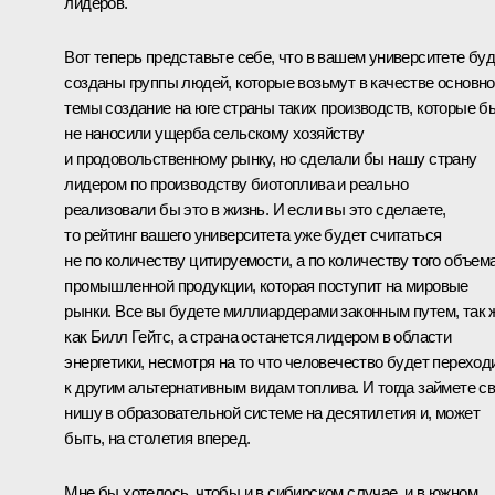
лидеров.
Вот теперь представьте себе, что в вашем университете бу
созданы группы людей, которые возьмут в качестве основн
темы создание на юге страны таких производств, которые б
не наносили ущерба сельскому хозяйству
и продовольственному рынку, но сделали бы нашу страну
лидером по производству биотоплива и реально
реализовали бы это в жизнь. И если вы это сделаете,
то рейтинг вашего университета уже будет считаться
не по количеству цитируемости, а по количеству того объем
промышленной продукции, которая поступит на мировые
рынки. Все вы будете миллиардерами законным путем, так 
как Билл Гейтс, а страна останется лидером в области
энергетики, несмотря на то что человечество будет переход
к другим альтернативным видам топлива. И тогда займете с
нишу в образовательной системе на десятилетия и, может
быть, на столетия вперед.
Мне бы хотелось, чтобы и в сибирском случае, и в южном