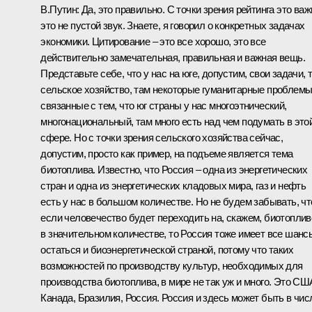
В.Путин: Да, это правильно. С точки зрения рейтинга это важ
это не пустой звук. Знаете, я говорил о конкретных задачах
экономики. Цитирование – это все хорошо, это все
действительно замечательная, правильная и важная вещь.
Представьте себе, что у нас на юге, допустим, свои задачи, 
сельское хозяйство, там некоторые гуманитарные проблемы
связанные с тем, что юг страны у нас многоэтнический,
многонациональный, там много есть над чем подумать в это
сфере. Но с точки зрения сельского хозяйства сейчас,
допустим, просто как пример, на подъеме является тема
биотоплива. Известно, что Россия – одна из энергетических
стран и одна из энергетических кладовых мира, газ и нефть
есть у нас в большом количестве. Но не будем забывать, чт
если человечество будет переходить на, скажем, биотоплив
в значительном количестве, то Россия тоже имеет все шанс
остаться и биоэнергетической страной, потому что таких
возможностей по производству культур, необходимых для
производства биотоплива, в мире не так уж и много. Это СШ
Канада, Бразилия, Россия. Россия и здесь может быть в чис