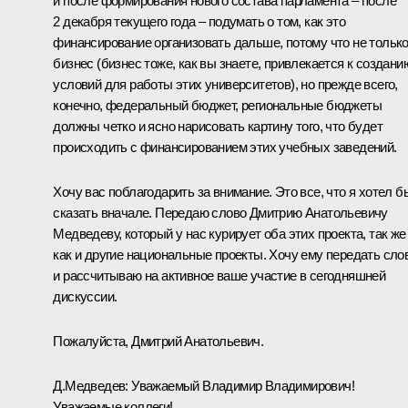
и после формирования нового состава парламента – после
2 декабря текущего года – подумать о том, как это
финансирование организовать дальше, потому что не тольк
бизнес (бизнес тоже, как вы знаете, привлекается к создани
условий для работы этих университетов), но прежде всего,
конечно, федеральный бюджет, региональные бюджеты
должны четко и ясно нарисовать картину того, что будет
происходить с финансированием этих учебных заведений.
Хочу вас поблагодарить за внимание. Это все, что я хотел б
сказать вначале. Передаю слово Дмитрию Анатольевичу
Медведеву, который у нас курирует оба этих проекта, так же
как и другие национальные проекты. Хочу ему передать сло
и рассчитываю на активное ваше участие в сегодняшней
дискуссии.
Пожалуйста, Дмитрий Анатольевич.
Д.Медведев: Уважаемый Владимир Владимирович!
Уважаемые коллеги!