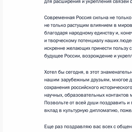
для расширения и укрепления связей с
Выступление на торжественном ве
Современная Россия сильна не тольк
милиции
не только растущим влиянием в миров
10 ноября 2007 года, 20:59
Москва, Кремль
благодаря народному единству и, кон
и творческому потенциалу наших люде
искренне желающих принести пользу с
Вступительное слово на встрече с 
будущее России, возрождение и укреп
правоохранительных органов
Хотел бы сегодня, в этот знаменател
10 ноября 2007 года, 14:30
Москва, Кремль
нашим зарубежным друзьям, многое д
сохранения российского исторического
научных, образовательных контактов 
9 ноября 2007 года, пятница
Позвольте от всей души поздравить и 
вклад в культурную дипломатию, поже
Начало встречи с Президентом Ш
9 ноября 2007 года, 15:15
Москва, Кремль
Еще раз поздравляю вас всех с обще