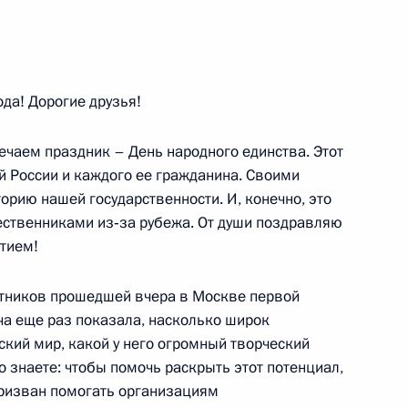
 с преподавателями
 федеральных университетов
да! Дорогие друзья!
ечаем праздник – День народного единства. Этот
й России и каждого ее гражданина. Своими
орию нашей государственности. И, конечно, это
ественниками из‑за рубежа. От души поздравляю
тием!
ателем Правительства
стников прошедшей вчера в Москве первой
ча еще раз показала, насколько широк
кий мир, какой у него огромный творческий
 знаете: чтобы помочь раскрыть этот потенциал,
призван помогать организациям
 вопросы журналистов