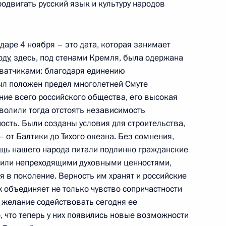
одвигать русский язык и культуру народов
реговоров
даре 4 ноября – это дата, которая занимает
году, здесь, под стенами Кремля, была одержана
говоров в расширенном
хватчиками: благодаря единению
ыл положен предел многолетней Смуте
ние всего российского общества, его высокая
зволили тогда отстоять независимость
ость. Были созданы условия для строительства,
от Балтики до Тихого океана. Без сомнения,
тром Индии Манмоханом
ощь нашего народа питали подлинно гражданские
жили непреходящими духовными ценностями,
я в поколение. Верность им хранят и российские
 объединяет не только чувство сопричастности
е желание содействовать сегодня ее
, что теперь у них появились новые возможности