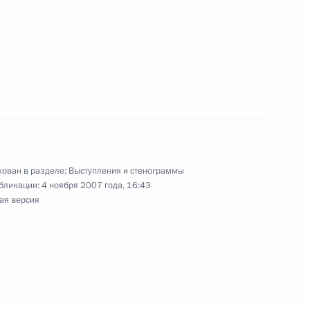
ами мусульманских сообществ
ован в разделе:
Выступления и стенограммы
бликации:
4 ноября 2007 года, 16:43
я грамот о присвоении
7м
ая версия
славы» Владикавказу, Ельне,