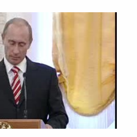
ть следующие материалы
чета о встрече
7м
троительстве участка
ноярска (о предстоящих
 с автодорожниками,
а объездной магистрали