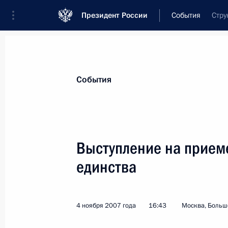
Президент России
События
Стру
Президент
Администрация
Государст
Новости
Стенограммы
Поездки
Те
События
Рубрикация материалов
Все материалы
Выступление на прием
Послания Федеральному Собранию
единства
Заявления по важнейшим вопросам
Совещания, заседания, рабочие встречи
4 ноября 2007 года
16:43
Москва, Больш
Речи и обращения