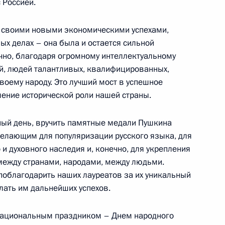
 Россией.
чере, посвященном Дню
о своими новыми экономическими успехами,
ых делах – она была и остается сильной
ечно, благодаря огромному интеллектуальному
й, людей талантливых, квалифицированных,
воему народу. Это лучший мост в успешное
сотрудниками
ление исторической роли нашей страны.
ьный день, вручить памятные медали Пушкина
елающим для популяризации русского языка, для
 и духовного наследия и, конечно, для укрепления
между странами, народами, между людьми.
поблагодарить наших лауреатов за их уникальный
лать им дальнейших успехов.
вейцарии Мишлин Кальми-Рей
национальным праздником – Днем народного