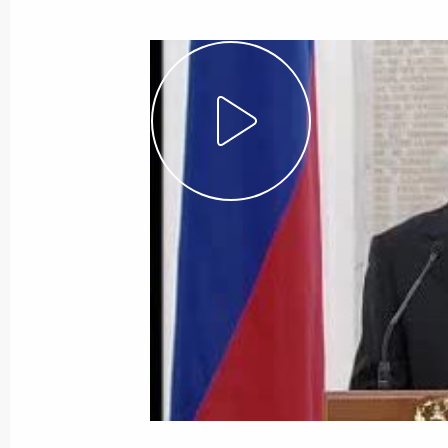
Показа
Выдержка из стенографического от
с автодорожниками, занятыми на с
объездной магистрали вокруг Крас
парламентских выборах)
13 ноября 2007 года, 19:00
Красноярск
Стенографический отчет о встрече
занятыми на строительстве участк
вокруг Красноярска
13 ноября 2007 года, 18:29
Красноярск