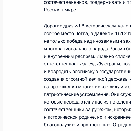
соотечественников, поддерживать и пр
по итогам российско-индийских пе
России в мире.
12 ноября 2007 года, 18:58
Москва, Кремль
Дорогие друзья! В историческом кален
особое место. Тогда, в далеком 1612 
Начало российско-индийских пере
не только победа над иноземными за
составе
многонационального народа России б
и внутренним распрям. Именно сплоче
12 ноября 2007 года, 15:20
Москва, Кремль
ответственность за судьбу страны, по
и возродить российскую государственн
создания огромной великой державы – 
Начало встречи с Премьер-минис
на протяжении многих веков силу и м
Сингхом
патриотические устремления. Они слу
которые передаются у нас из поколени
12 ноября 2007 года, 13:39
Москва, Кремль
соотечественники за рубежом, которых
к исторической родине, но и искренне
благополучию и процветанию. Отрадно
10 ноября 2007 года, суббота