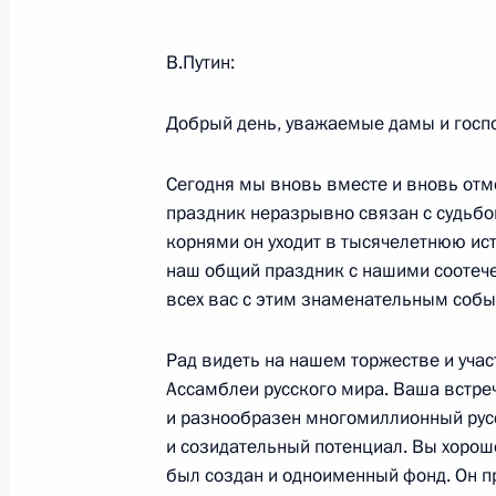
В.Путин:
Стенографический отчет о встрече
и студентами Сибирского и Южного
Добрый день, уважаемые дамы и госпо
13 ноября 2007 года, 18:00
Красноярск
Сегодня мы вновь вместе и вновь отм
праздник неразрывно связан с судьбо
корнями он уходит в тысячелетнюю ист
12 ноября 2007 года, понедельник
наш общий праздник с нашими соотеч
всех вас с этим знаменательным собы
Начало рабочей встречи с Председ
Виктором Зубковым
Рад видеть на нашем торжестве и уча
12 ноября 2007 года, 19:47
Москва, Кремль
Ассамблеи русского мира. Ваша встре
и разнообразен многомиллионный русс
и созидательный потенциал. Вы хорошо
был создан и одноименный фонд. Он 
Заявления для прессы и ответы на