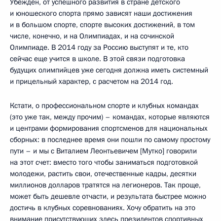
Убежден, от успешного развития в стране детского
и юношеского спорта прямо зависят наши достижения
и в большом спорте, спорте высоких достижений, в том
числе, конечно, и на Олимпиадах, и на сочинской
Олимпиаде. В 2014 году за Россию выступят и те, кто
сейчас еще учится в школе. В этой связи подготовка
будущих олимпийцев уже сегодня должна иметь системный
и прицельный характер, с расчетом на 2014 год.
Кстати, о профессиональном спорте и клубных командах
(это уже так, между прочим) – командах, которые являются
и центрами формирования спортсменов для национальных
сборных: в последнее время они пошли по самому простому
пути – и мы с Виталием Леонтьевичем [Мутко] говорили
на этот счет: вместо того чтобы заниматься подготовкой
молодежи, растить свои, отечественные кадры, десятки
миллионов долларов тратятся на легионеров. Так проще,
может быть дешевле отчасти, и результата быстрее можно
достичь в клубных соревнованиях. Хочу обратить на это
внимание присутствующих здесь президентов спортивных