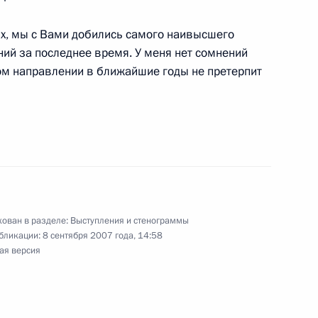
вых, мы с Вами добились самого наивысшего
ателем Правительства
ний за последнее время. У меня нет сомнений
3м
ком направлении в ближайшие годы не претерпит
ль
ом Вьетнама Нгуен Тан
ован в разделе:
Выступления и стенограммы
бликации:
8 сентября 2007 года, 14:58
ая версия
равления, президентом ОАО
током