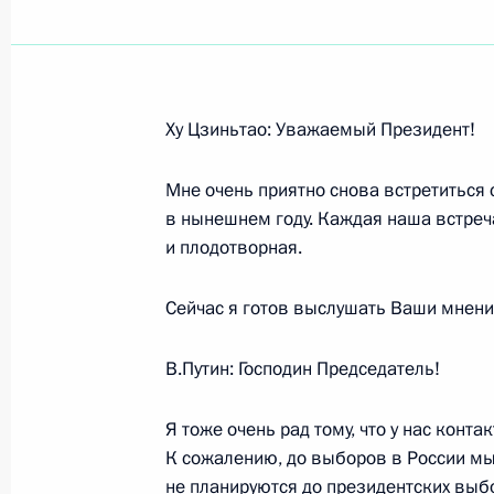
Показа
Ху Цзиньтао: Уважаемый Президент!
12 сентября 2007 года, среда
Мне очень приятно снова встретиться 
Начало рабочей встречи с Президе
в нынешнем году. Каждая наша встреч
Николаем Федоровым
и плодотворная.
12 сентября 2007 года, 23:28
Чебоксары
Сейчас я готов выслушать Ваши мнени
В.Путин: Господин Председатель!
Стенографический отчет об интер
с представителями общеобразоват
Я тоже очень рад тому, что у нас кон
Чечни, Калининградской и Белгоро
К сожалению, до выборов в России мы 
12 сентября 2007 года, 22:40
Чувашия, дере
не планируются до президентских выб