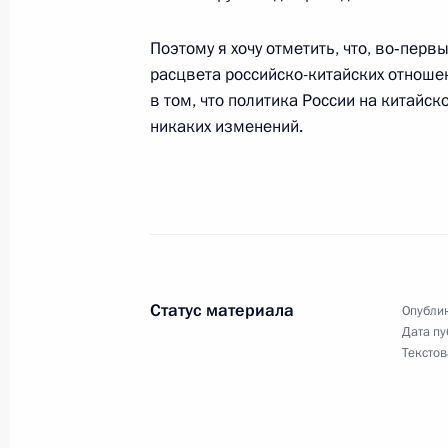
Поэтому я хочу отметить, что, во‑пер
Начало рабочей встречи с Председ
расцвета российско-китайских отноше
Михаилом Фрадковым
в том, что политика России на китайс
никаких изменений.
12 сентября 2007 года, 15:26
Москва, Крем
11 сентября 2007 года, вторник
Начало встречи с Премьер-министр
Зунгом
Статус материала
Опублик
11 сентября 2007 года, 21:15
Ново-Огарево
Дата пу
Текстов
Начало встречи с председателем п
«АК «Транснефть» Семеном Вайнш