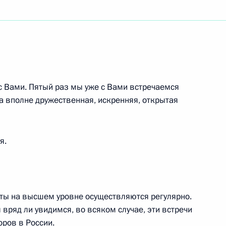
ть следующие материалы
с Вами. Пятый раз мы уже с Вами встречаемся
нтом Чувашской Республики
а вполне дружественная, искренняя, открытая
я.
нет-конференции
ельных учреждений Чувашии,
такты на высшем уровне осуществляются регулярно.
дской областей
вряд ли увидимся, во всяком случае, эти встречи
вня Тренькасы
оров в России.