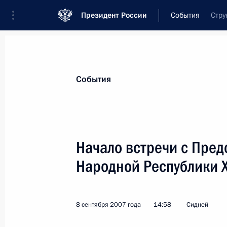
Президент России
События
Стру
Президент
Администрация
Государст
Новости
Стенограммы
Поездки
Те
События
Рубрикация материалов
Все материалы
Начало встречи с Пред
Послания Федеральному Собранию
Народной Республики 
Заявления по важнейшим вопросам
Совещания, заседания, рабочие встречи
8 сентября 2007 года
14:58
Сидней
Речи и обращения