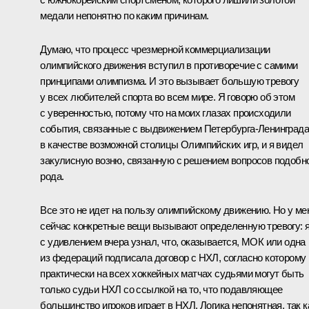
медали непонятно по каким причинам.
Думаю, что процесс чрезмерной коммерциализации
олимпийского движения вступил в противоречие с самими
принципами олимпизма. И это вызывает большую тревогу
у всех любителей спорта во всем мире. Я говорю об этом
с уверенностью, потому что на моих глазах происходили
события, связанные с выдвижением Петербурга-Ленинграда
в качестве возможной столицы Олимпийских игр, и я видел
закулисную возню, связанную с решением вопросов подобн
рода.
Все это не идет на пользу олимпийскому движению. Но у ме
сейчас конкретные вещи вызывают определенную тревогу: 
с удивлением вчера узнал, что, оказывается, МОК или одна
из федераций подписала договор с НХЛ, согласно которому
практически на всех хоккейных матчах судьями могут быть
только судьи НХЛ со ссылкой на то, что подавляющее
большинство игроков играет в НХЛ. Логика непонятная, так к