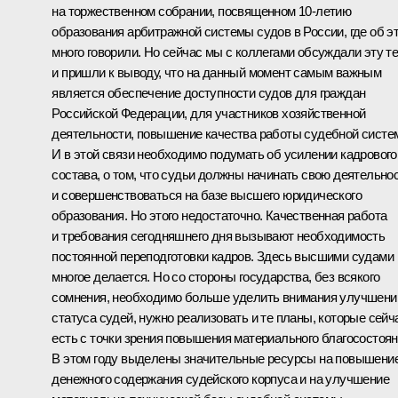
на торжественном собрании, посвященном 10-летию
образования арбитражной системы судов в России, где об э
много говорили. Но сейчас мы с коллегами обсуждали эту т
и пришли к выводу, что на данный момент самым важным
является обеспечение доступности судов для граждан
Российской Федерации, для участников хозяйственной
деятельности, повышение качества работы судебной систе
И в этой связи необходимо подумать об усилении кадрового
состава, о том, что судьи должны начинать свою деятельно
и совершенствоваться на базе высшего юридического
образования. Но этого недостаточно. Качественная работа
и требования сегодняшнего дня вызывают необходимость
постоянной переподготовки кадров. Здесь высшими судами
многое делается. Но со стороны государства, без всякого
сомнения, необходимо больше уделить внимания улучшен
статуса судей, нужно реализовать и те планы, которые сейч
есть с точки зрения повышения материального благосостоян
В этом году выделены значительные ресурсы на повышени
денежного содержания судейского корпуса и на улучшение