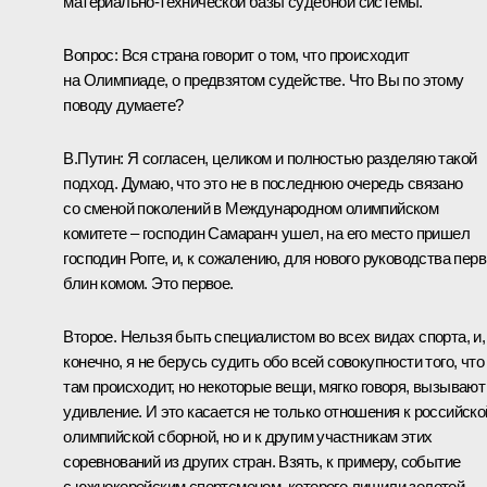
материально-технической базы судебной системы.
Вопрос: Вся страна говорит о том, что происходит
на Олимпиаде, о предвзятом судействе. Что Вы по этому
поводу думаете?
В.Путин: Я согласен, целиком и полностью разделяю такой
подход. Думаю, что это не в последнюю очередь связано
со сменой поколений в Международном олимпийском
комитете – господин Самаранч ушел, на его место пришел
господин Рогге, и, к сожалению, для нового руководства пер
блин комом. Это первое.
Второе. Нельзя быть специалистом во всех видах спорта, и,
конечно, я не берусь судить обо всей совокупности того, что
там происходит, но некоторые вещи, мягко говоря, вызывают
удивление. И это касается не только отношения к российско
олимпийской сборной, но и к другим участникам этих
соревнований из других стран. Взять, к примеру, событие
с южнокорейским спортсменом, которого лишили золотой