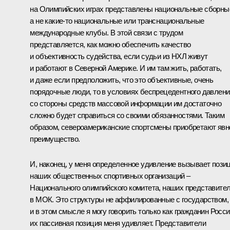
на Олимпийских играх представлены национальные сборны
а не какие‑то национальные или транснациональные
международные клубы. В этой связи с трудом
представляется, как можно обеспечить качество
и объективность судейства, если судьи из НХЛ живут
и работают в Северной Америке. И им там жить, работать,
и даже если предположить, что это объективные, очень
порядочные люди, то в условиях беспрецедентного давлени
со стороны средств массовой информации им достаточно
сложно будет справиться со своими обязанностями. Таким
образом, североамериканские спортсмены приобретают явн
преимущество.
И, наконец, у меня определенное удивление вызывает пози
наших общественных спортивных организаций –
Национального олимпийского комитета, наших представите
в МОК. Это структуры не аффилированные с государством,
и в этом смысле я могу говорить только как гражданин Росси
их пассивная позиция меня удивляет. Представители