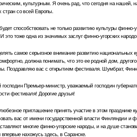
ическим, культурным. Я очень рад, что сегодня на нашей, н
 стран со всей Европы.
 будет способствовать не только развитию культуры финно-у
И это тоже одна из значимых заслуг финно-угорских народо
елять самое серьезное внимание развитию национальных к
мфортно, должна понимать, что это ее родной дом, другого т
ны. Поздравляю вас с открытием фестиваля. Шумбрат, Финн
й господин Премьер-министр, уважаемый господин губернат
ости фестиваля! Дорогие друзья!
 любезное приглашение принять участие в этом празднике к
вовать вас от имени государственной власти Финляндии и ф
ставляют многие финно-угорские народы, и на душе станов
 впервые нахожусь здесь, в Саранске.