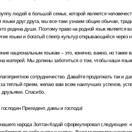
ппу людей в большой семье, которой является человечество.
м языки друг друга, мы все‑таки узнаем общие обычаи, трад
это родина души. Поэтому право на родной язык является в
гие языки и богатый спектр культур открывающийся через н
ение национальным языкам – это, конечно, важно, но также 
, на матерей. Мы должны заботиться о том, чтобы наши язык
агоприятное сотрудничество. Давайте продолжать так и да
за теплый прием, желаю вам всем наилучших успехов, успе
 друзьями. Спасибо.
господин Президент, дамы и господа!
нашего народа Золтан Кодай сформулировал следующее: «К