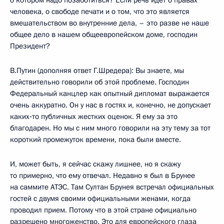
о котором надо позаботиться? Если речь идет о правах
человека, о свободе печати и о том, что это является
вмешательством во внутренние дела, – это разве не наше
общее дело в нашем общеевропейском доме, господин
Президент?
В.Путин (дополняя ответ Г.Шредера): Вы знаете, мы
действительно говорили об этой проблеме. Господин
Федеральный канцлер как опытный дипломат выражается
очень аккуратно. Он у нас в гостях и, конечно, не допускает
каких‑то публичных жестких оценок. Я ему за это
благодарен. Но мы с ним много говорили на эту тему за тот
короткий промежуток времени, пока были вместе.
И, может быть, я сейчас скажу лишнее, но я скажу
то примерно, что ему отвечал. Недавно я был в Брунее
на саммите АТЭС. Там Султан Брунея встречал официальных
гостей с двумя своими официальными женами, когда
проводил прием. Потому что в этой стране официально
разрешено многоженство. Это для европейского глаза