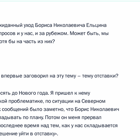
ть следующие материалы
жиданный уход Бориса Николаевича Ельцина
росов и у нас, и за рубежом. Может быть, мы
тя бы на часть из них?
00-летия Рождества Христова
5м
рственный Кремлевский дворец
 впервые заговорил на эту тему – тему отставки?
сять до Нового года. Я пришел к нему
ой проблематике, по ситуации на Северном
х сообщений было заметно, что Борис Николаевич
и партий и движений
ладывать по плану. Потом он меня прервал
 последнее время над тем, как у нас складывается
ешение уйти в отставку».