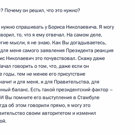
ы? Почему он решил, что это нужно?
о нужно спрашивать у Бориса Николаевича. Я могу
ворил, то, что я ему отвечал. На самом деле,
угие мысли, я не знаю. Как Вы догадываетесь,
 для меня самого заявления Президента реакция
ис Николаевич это почувствовал. Скажу даже
Начал говорить о том, что, даже если он
е годы, тем не менее его присутствие
ачит и для меня, и для Правительства, для
11м
енный баланс. Есть такой президентский фактор –
ь
 И Вы помните его выступления в Стамбуле
огда об этом говорили прямо, я могу это
вительство своим авторитетом и изменил
ности Президента России
ой.
 заседании Совета