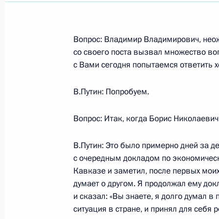
Показа
Вопрос: Владимир Владимирович, нео
со своего поста вызвал множество воп
с Вами сегодня попытаемся ответить хо
11 января 2000 года, вторник
Торжественный вечер по случаю 20
В.Путин: Попробуем.
11 января 2000 года, 13:10
Москва, Госуда
Вопрос: Итак, когда Борис Николаевич
В.Путин: Это было примерно дней за де
5 января 2000 года, среда
с очередным докладом по экономическ
Кавказе и заметил, после первых мои
Выступление на встрече с лидерам
думает о другом. Я продолжал ему док
Государственной Думы
и сказал: «Вы знаете, я долго думал в
5 января 2000 года, 00:00
Москва, Кремль
ситуация в стране, и принял для себя р