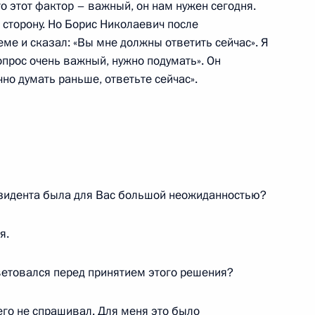
то этот фактор – важный, он нам нужен сегодня.
в сторону. Но Борис Николаевич после
ь
еме и сказал: «Вы мне должны ответить сейчас». Я
опрос очень важный, нужно подумать». Он
но думать раньше, ответьте сейчас».
его обязанности Президента
5м
ссии
ь
езидента была для Вас большой неожиданностью?
я.
енно-Морского Флота
оветовался перед принятием этого решения?
 его не спрашивал. Для меня это было