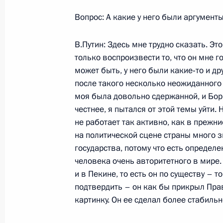
Вопрос: А какие у него были аргумент
4 января 2000 года, вторник
В.Путин: Здесь мне трудно сказать. Эт
Интервью телеканалу ОРТ
только воспроизвести то, что он мне го
4 января 2000 года, 00:00
Москва
может быть, у него были какие‑то и др
после такого несколько неожиданного
моя была довольно сдержанной, и Бор
честнее, я пытался от этой темы уйти. 
31 декабря 1999 года, пятница
не работает так активно, как в прежни
Заявление Бориса Ельцина
на политической сцене страны много зн
государства, потому что есть определ
31 декабря 1999 года, 00:03
Москва, Кремл
человека очень авторитетного в мире.
и в Пекине, то есть он по существу – т
подтвердить – он как бы прикрыл Пра
Выступление исполняющего обязан
картинку. Он ее сделал более стабильн
Владимира Путина на расширенном