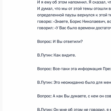
Безопасности
И я ему об этом напомнил. Я сказал, ч
И думал, что мы от этой темы отошли 
31 декабря 1999 года, 00:02
Москва, Кремл
определенной паузы вернулся к этой т
говорю: «Знаете, Борис Николаевич, в
говорил: «У Вас было времени достаточ
Новогоднее обращение исполняющ
Владимира Путина к гражданам Ро
Вопрос: И Вы ответили?
31 декабря 1999 года, 00:01
Москва, Кремл
В.Путин: Как видите.
Вопрос: Все‑таки эта информация Пр
В.Путин: Это неожиданно было для мен
Встреча с военнослужащими Во
Вопрос: А как Вы думаете, с кем он с
26 июля 2026 года
В.Путин: Он мне об этом не говорил, я