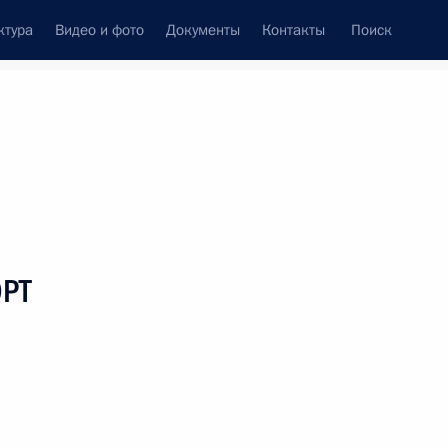
ктура
Видео и фото
Документы
Контакты
Поиск
венный Совет
Совет Безопасности
Комиссии и советы
леграммы
Сведения о Президенте
январь, 2000
Встречи с представителями сообществ
ОРТ
Пресс-конференции
Интервью
Статьи