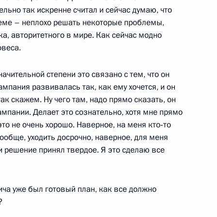
ьно так искренне считал и сейчас думаю, что
еме – неплохо решать некоторые проблемы,
а, авторитетного в мире. Как сейчас модно
овеса.
ные
Официальные
Правовая и
сетевые ресурсы
техническая
ссии
Президента России
информация
начительной степени это связано с тем, что он
мпания развивалась так, как ему хочется, и он
MAX
О портале
ак скажем. Ну чего там, надо прямо сказать, он
ВКонтакте
Об использовании
ампании. Делает это сознательно, хотя мне прямо
ии
информации сайта
Rutube
 это не очень хорошо. Наверное, на меня кто‑то
О персональных
Telegram-канал
данных пользователей
вообще, уходить досрочно, наверное, для меня
YouTube
зиденту
Написать в редакцию
 и решение принял твердое. Я это сделаю все
и —
ного
по
ича уже был готовый план, как все должно
?
—