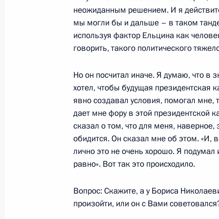
неожиданным решением. И я действител
мы могли бы и дальше – в таком танд
используя фактор Ельцина как человек
говорить, такого политического тяжел
Разделы сайта
Информацион
Президента
ресурсы
России
Президента Ро
Но он посчитал иначе. Я думаю, что в з
хотел, чтобы будущая президентская ка
События
Президент России
явно создавал условия, помогал мне, т
Текущий ресурс
Структура
дает мне фору в этой президентской к
Конституция Росс
Видео и фото
сказал о том, что для меня, наверное,
Государственная
Документы
символика
обидится. Он сказал мне об этом. «И, 
Контакты
Обратиться к Пре
лично это не очень хорошо. Я подумал
Поиск
Президент Росси
равно». Вот так это происходило.
гражданам школь
возраста
Для СМИ
Виртуальный тур 
Вопрос: Скажите, а у Бориса Николаев
Кремлю
Подписаться
произойти, или он с Вами советовался
Владимир Путин 
Справочник
личный сайт