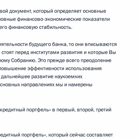
евой документ, который определяет основные
ателем государственной
сновные финансово-экономические показатели
шнеэкономической
его финансовую стабильность.
 Владимиром Дмитриевым
еятельности будущего банка, то они вписываются
 стоят перед институтами развития и которые Вы
ному Собранию. Это прежде всего преодоление
, повышение эффективности использования
ии с членами Правительства
и дальнейшее развитие наукоемких
основных направлениях мы и намерены
«кредитный портфель» в первый, второй, третий
тором Ленинградской области
едитный портфель», который сейчас составляет