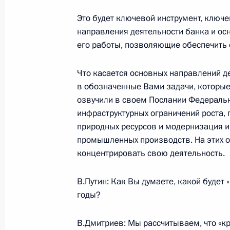
18 июня 2007 года, понедельник
Это будет ключевой инструмент, ключ
Начало рабочей встречи с председ
направления деятельности банка и о
корпорации «Банк развития и вне
его работы, позволяющие обеспечить 
деятельности (Внешэкономбанк)»
18 июня 2007 года, 17:53
Москва,Кремль
Что касается основных направлений д
в обозначенные Вами задачи, которые
озвучили в своем Послании Федераль
инфраструктурных ограничений роста
Стенографический отчет о совещан
природных ресурсов и модернизация 
18 июня 2007 года, 16:12
Москва,Кремль
промышленных производств. На этих 
концентрировать свою деятельность.
15 июня 2007 года, пятница
В.Путин: Как Вы думаете, какой будет 
годы?
Начало рабочей встречи с губерна
Валерием Сердюковым
В.Дмитриев: Мы рассчитываем, что «кр