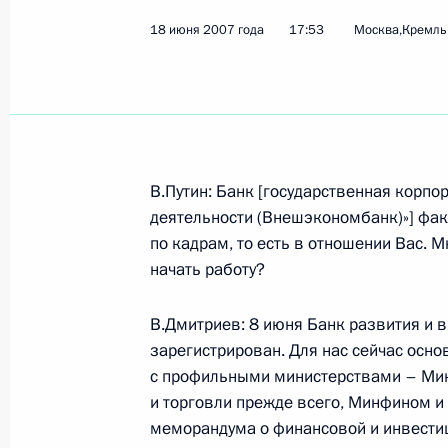
18 июня 2007 года
17:53
Москва,Кремль
Показа
Начало российско-малайзийских п
составе
В.Путин: Банк [государственная корп
19 июня 2007 года, 15:42
Москва, Кремль
деятельности (Внешэкономбанк)»] фак
по кадрам, то есть в отношении Вас. 
начать работу?
Начало встречи с Премьер-минист
Ахмадом Бадави
В.Дмитриев: 8 июня Банк развития и
зарегистрирован. Для нас сейчас осн
19 июня 2007 года, 15:30
Москва, Кремль
с профильными министерствами – Мин
и торговли прежде всего, Минфином и
меморандума о финансовой и инвестиц