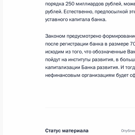
15 июня 2007 года, 21:19
Ново-Огарево
порядка 250 миллиардов рублей, може
рублей. Естественно, предпосылкой э
уставного капитала банка.
14 июня 2007 года, четверг
Законом предусмотрено формирование
Начало встречи с президентом ко
после регистрации банка в размере 7
Вайнштоком
исходим из того, что обозначенные В
пойдут на институты развития, в боль
14 июня 2007 года, 23:14
Москва,Кремль
капитализации Банка развития. И тогд
нефинансовым организациям будет с
Начало встречи с Королем Швеции 
14 июня 2007 года, 16:10
Москва, Кремль
13 июня 2007 года, среда
Статус материала
Опублик