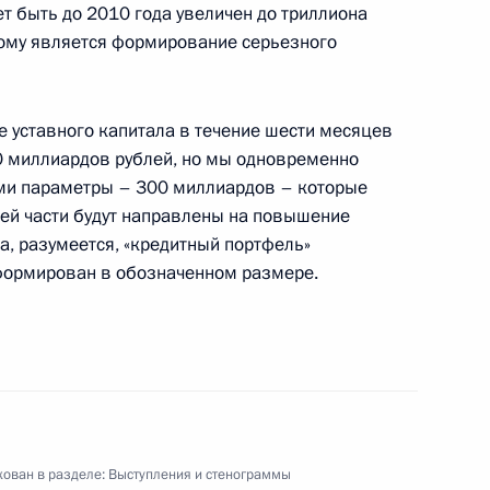
т быть до 2010 года увеличен до триллиона
тому является формирование серьезного
 уставного капитала в течение шести месяцев
мпании «Транснефть» Семеном
0 миллиардов рублей, но мы одновременно
ами параметры – 300 миллиардов – которые
шей части будут направлены на повышение
а, разумеется, «кредитный портфель»
формирован в обозначенном размере.
Карлом XVI Густавом
ован в разделе:
Выступления и стенограммы