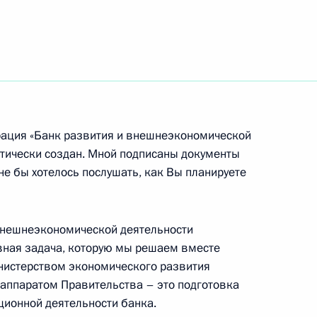
ть следующие материалы
ереговоров в расширенном
орация «Банк развития и внешнеэкономической
тически создан. Мной подписаны документы
Мне бы хотелось послушать, как Вы планируете
ром Малайзии Абдуллой
 внешнеэкономической деятельности
овная задача, которую мы решаем вместе
истерством экономического развития
 аппаратом Правительства – это подготовка
ионной деятельности банка.