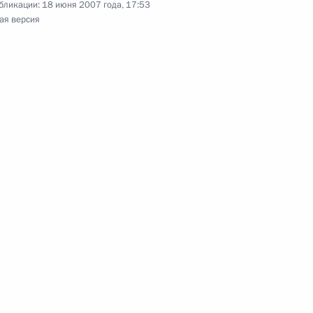
бликации:
18 июня 2007 года, 17:53
ом сельского хозяйства
ая версия
Государственных премий
51м
я Государственных премий
51м