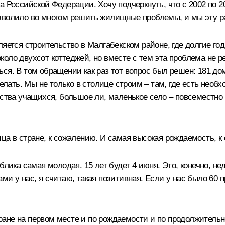
а Российской Федерации. Хочу подчеркнуть, что с 2002 по 2
озволило во многом решить жилищные проблемы, и мы эту р
яется строительство в Малгабекском районе, где долгие год
оло двухсот коттеджей, но вместе с тем эта проблема не ре
ся. В том обращении как раз тот вопрос был решен: 181 до
ать. Мы не только в столице строим – там, где есть необх
чества учащихся, большое ли, маленькое село – повсеместн
ца в стране, к сожалению. И самая высокая рождаемость, к 
блика самая молодая. 15 лет будет 4 июня. Это, конечно, не
и у нас, я считаю, такая позитивная. Если у нас было 60 
не на первом месте и по рождаемости и по продолжительнос