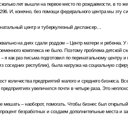
есколько лет вышли на первое место по рождаемости, в то ж
 296. И, конечно, без помощи федерального центра мы эту 
ринатальный центр и туберкулезный диспансер…
квально на днях сдали роддом – Центр матери и ребенка. У н
ременного комплекса не было. Поэтому проблема детской см
 – я как раз письма подготовил по перинатальному центру и
з соседних республик), была нагрузка на социальную сфер
т количества предприятий малого и среднего бизнеса. Все‑т
 предприятиях увеличился почти в четыре раза. Это неплохо
е мешать – наоборот, помогать. Чтобы бизнес был открытый
 процент безработных и создаем дополнительные места и за