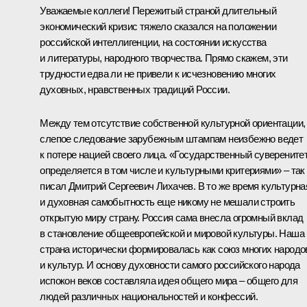
Уважаемые коллеги! Пережитый страной длительный
экономический кризис тяжело сказался на положении
российской интеллигенции, на состоянии искусства
и литературы, народного творчества. Прямо скажем, эти
трудности едва ли не привели к исчезновению многих
духовных, нравственных традиций России.
Между тем отсутствие собственной культурной ориентации,
слепое следование зарубежным штампам неизбежно ведет
к потере нацией своего лица. «Государственный суверените
определяется в том числе и культурными критериями» – так
писал Дмитрий Сергеевич Лихачев. В то же время культурна
и духовная самобытность еще никому не мешали строить
открытую миру страну. Россия сама внесла огромный вклад
в становление общеевропейской и мировой культуры. Наша
страна исторически формировалась как союз многих народо
и культур. И основу духовности самого российского народа
испокон веков составляла идея общего мира – общего для
людей различных национальностей и конфессий.