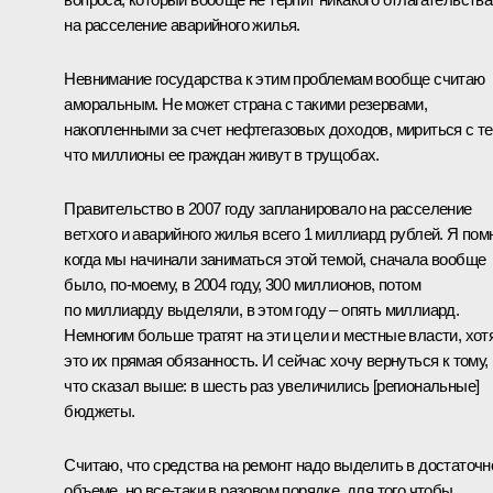
на расселение аварийного жилья.
Невнимание государства к этим проблемам вообще считаю
аморальным. Не может страна с такими резервами,
накопленными за счет нефтегазовых доходов, мириться с те
что миллионы ее граждан живут в трущобах.
Правительство в 2007 году запланировало на расселение
ветхого и аварийного жилья всего 1 миллиард рублей. Я пом
когда мы начинали заниматься этой темой, сначала вообще
было, по‑моему, в 2004 году, 300 миллионов, потом
по миллиарду выделяли, в этом году – опять миллиард.
Немногим больше тратят на эти цели и местные власти, хот
это их прямая обязанность. И сейчас хочу вернуться к тому,
что сказал выше: в шесть раз увеличились [региональные]
бюджеты.
Считаю, что средства на ремонт надо выделить в достаточ
объеме, но все‑таки в разовом порядке, для того чтобы