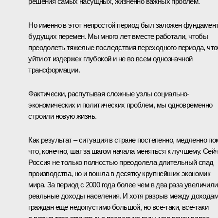
решения самых насущных, жизненно важных проблем.
Но именно в этот непростой период был заложен фундамен
будущих перемен. Мы много лет вместе работали, чтобы
преодолеть тяжелые последствия переходного периода, чт
уйти от издержек глубокой и не во всем однозначной
трансформации.
Фактически, распутывая сложные узлы социально-
экономических и политических проблем, мы одновременно
строили новую жизнь.
Как результат – ситуация в стране постепенно, медленно по
что, конечно, шаг за шагом начала меняться к лучшему. Сей
Россия не только полностью преодолела длительный спад
производства, но и вошла в десятку крупнейших экономик
мира. За период с 2000 года более чем в два раза увеличил
реальные доходы населения. И хотя разрыв между дохода
граждан еще недопустимо большой, но все‑таки, все‑таки