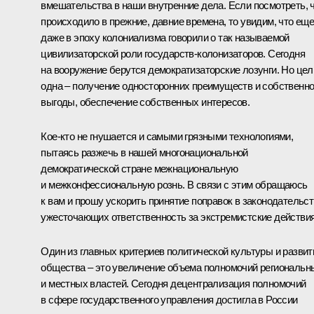
вмешательства в наши внутренние дела. Если посмотреть, 
происходило в прежние, давние времена, то увидим, что ещ
даже в эпоху колониализма говорили о так называемой
цивилизаторской роли государств-колонизаторов. Сегодня
на вооружение берутся демократизаторские лозунги. Но цел
одна – получение односторонних преимуществ и собственн
выгоды, обеспечение собственных интересов.
Кое‑кто не гнушается и самыми грязными технологиями,
пытаясь разжечь в нашей многонациональной
демократической стране межнациональную
и межконфессиональную рознь. В связи с этим обращаюсь
к вам и прошу ускорить принятие поправок в законодательст
ужесточающих ответственность за экстремистские действия
Один из главных критериев политической культуры и развит
общества – это увеличение объема полномочий региональн
и местных властей. Сегодня децентрализация полномочий
в сфере государственного управления достигла в России