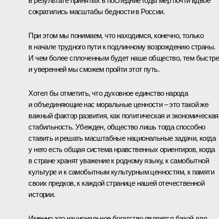
в результате принятых в последние годы мер почти вдвое
сократились масштабы бедности в России.
При этом мы понимаем, что находимся, конечно, только
в начале трудного пути к подлинному возрождению страны.
И чем более сплоченным будет наше общество, тем быстр
и уверенней мы сможем пройти этот путь.
Хотел бы отметить, что духовное единство народа
и объединяющие нас моральные ценности – это такой же
важный фактор развития, как политическая и экономическая
стабильность. Убежден, общество лишь тогда способно
ставить и решать масштабные национальные задачи, когда
у него есть общая система нравственных ориентиров, когда
в стране хранят уважение к родному языку, к самобытной
культуре и к самобытным культурным ценностям, к памяти
своих предков, к каждой странице нашей отечественной
истории.
Именно это национальное богатство является базой для