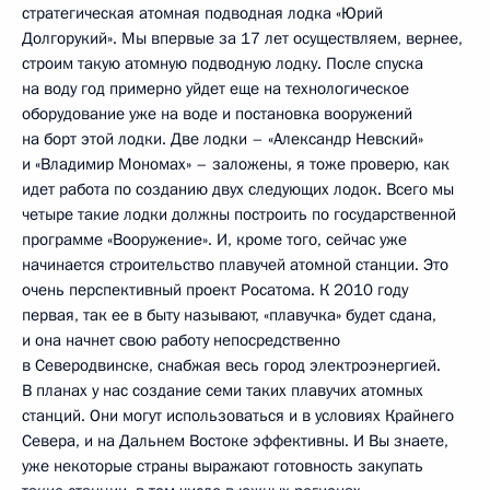
стратегическая атомная подводная лодка «Юрий
Долгорукий». Мы впервые за 17 лет осуществляем, вернее,
строим такую атомную подводную лодку. После спуска
на воду год примерно уйдет еще на технологическое
оборудование уже на воде и постановка вооружений
на борт этой лодки. Две лодки – «Александр Невский»
и «Владимир Мономах» – заложены, я тоже проверю, как
идет работа по созданию двух следующих лодок. Всего мы
четыре такие лодки должны построить по государственной
программе «Вооружение». И, кроме того, сейчас уже
начинается строительство плавучей атомной станции. Это
очень перспективный проект Росатома. К 2010 году
первая, так ее в быту называют, «плавучка» будет сдана,
и она начнет свою работу непосредственно
в Северодвинске, снабжая весь город электроэнергией.
В планах у нас создание семи таких плавучих атомных
станций. Они могут использоваться и в условиях Крайнего
Севера, и на Дальнем Востоке эффективны. И Вы знаете,
уже некоторые страны выражают готовность закупать