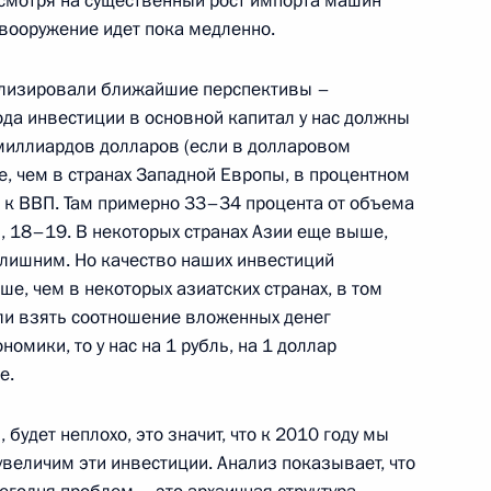
есмотря на существенный рост импорта машин
евооружение идет пока медленно.
нализировали ближайшие перспективы –
ода инвестиции в основной капитал у нас должны
миллиардов долларов (если в долларовом
е, чем в странах Западной Европы, в процентном
 к ВВП. Там примерно 33–34 процента от объема
, 18–19. В некоторых странах Азии еще выше,
с лишним. Но качество наших инвестиций
ше, чем в некоторых азиатских странах, в том
ные
Официальные
Правовая и
если взять соотношение вложенных денег
сетевые ресурсы
техническая
номики, то у нас на 1 рубль, на 1 доллар
ссии
Президента России
информация
е.
MAX
О портале
 будет неплохо, это значит, что к 2010 году мы
ВКонтакте
Об использовании
ии
информации сайта
увеличим эти инвестиции. Анализ показывает, что
Rutube
О персональных
Telegram-канал