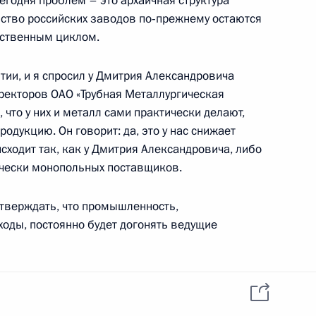
егодня проблем – это архаичная структура
данных пользователей
YouTube
ство российских заводов по‑прежнему остаются
зиденту
Написать в редакцию
дственным циклом.
и —
ного
тии, и я спросил у Дмитрия Александровича
по
ректоров ОАО «Трубная Металлургическая
 что у них и металл сами практически делают,
—
родукцию. Он говорит: да, это у нас снижает
ссии
исходит так, как у Дмитрия Александровича, либо
ически монопольных поставщиков.
тверждать, что промышленность,
ходы, постоянно будет догонять ведущие
Все материалы сайта
доступны по лицензии:
Creative Commons
Attribution 4.0
International
показывает, что необходима принципиально
ва, модель, ориентированная на создание