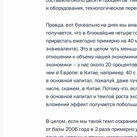
составила около десяти процентов. Н
и оборудования, технологическое пер
Правда, вот буквально на днях мы а
получается, что в ближайшие четыре г
прирастать ежегодно примерно на 40 
эквиваленте). Это в целом чуть меньш
отношении к объему нашей экономики
экономики – у нас около 20 процентов
чем в Европе: в Китае, например, 40 
в основной капитал, пожалуй, даже луч
Разделы сайта
Информацион
числе, скажем, в Китае. Потому что, 
Президента
ресурсы
в основной капитал и темпов роста эко
России
Президента Ро
вложений эффект получается побольш
События
Президент России
Текущий ресурс
В целом, если мы такой темп сохраним,
Структура
Конституция Росс
от базы 2006 года в 2 раза примерно 
Видео и фото
Государственная
Документы