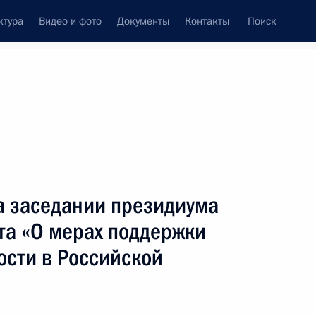
ктура
Видео и фото
Документы
Контакты
Поиск
а заседании президиума
та «О мерах поддержки
сти в Российской