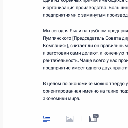
одна из коренных причин имеющихся с
символика
Контакты
и организация производства. Большин
Обратиться к Пре
Поиск
предприятиями с замкнутым произво
Президент Росси
гражданам школь
возраста
Для СМИ
Мы сегодня были на трубном предприя
Виртуальный тур 
Пумпянского [Председатель Совета ди
Кремлю
Подписаться
Компания»], считает ли он правильным,
Владимир Путин 
Справочник
личный сайт
и заготовки сами делают, и конечную п
Дикая природа Ро
рентабельность. Чаще всего у нас про
Версия для людей
с ограниченными
предприятие имеет одного двух практ
возможностями
В целом по экономике можно твердо у
English
ориентированная именно на такие под
экономики мира.
Администрация
Президента России
2026 год
Опыт успешных индустриальных стран 
9м
новая модель организации производст