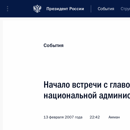
Президент России
События
Стру
Президент
Администрация
Государст
Новости
Стенограммы
Поездки
Те
События
Рубрикация материалов
Все материалы
Начало встречи с глав
Послания Федеральному Собранию
национальной админи
Заявления по важнейшим вопросам
Совещания, заседания, рабочие встречи
13 февраля 2007 года
22:42
Амман
Речи и обращения