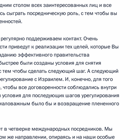
одним столом всех заинтересованных лиц и все
й «Русь»
сь сыграть посредническую роль, с тем чтобы вы
енностей.
 время посещения Красной
 регулярно поддерживаем контакт. Очень
сти приведут к реализации тех целей, которые Вы
созданию эффективного правительства
 Поляна
 быстрее были созданы условия для снятия
 с тем чтобы сделать следующий шаг. А следующий
егулирование с Израилем. И, конечно, для того
к
о, чтобы все договоренности соблюдались внутри
 условия для последующих шагов урегулирования
 президиума Государственного
9м
немаловажным было бы и возвращение плененного
тия промышленности
ает в четверке международных посредников. Мы
ом же направлении, опираясь и на наши особые