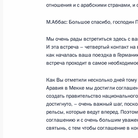
отношения и с арабскими странами, и 
Стенографический отчет о заседан
Государственного совета «О мерах
М.Аббас: Большое спасибо, господин 
промышленности в Российской Фе
Мы очень рады встретиться здесь с ва
19 февраля 2007 года, 17:29
Волгоград
И эта встреча – четвертый контакт на 
как началась ваша поездка в Германи
встреча проходит в самое необходимо
16 февраля 2007 года, пятница
Как Вы отметили несколько дней тому
Начало рабочей встречи с директ
Аравия в Мекке мы достигли соглашени
по контролю за оборотом наркоти
создать правительство национального 
16 февраля 2007 года, 18:04
Ново-Огарево
достигнуто, – очень важный шаг, поско
рельсы, которые ведут вперед. Поэто
соглашению и с очень большим уважен
святынь, с тем чтобы соглашение в ко
Начало встречи с молодыми писате
и поэтами