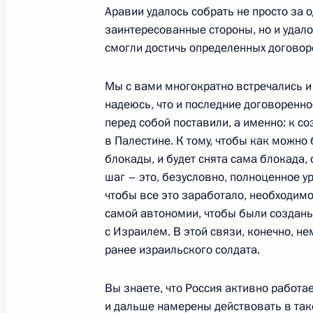
Аравии удалось собрать не просто за 
20 февраля 2007 года, 21:22
Сочи, санатори
заинтересованные стороны, но и удало
смогли достичь определенных договор
Ответы на вопросы журналистов во
Мы с вами многократно встречались и
Поляны
надеюсь, что и последние договоренно
перед собой поставили, а именно: к 
20 февраля 2007 года, 17:55
Сочи, Красная
в Палестине. К тому, чтобы как можно
блокады, и будет снята сама блокада,
шаг – это, безусловно, полноценное ур
19 февраля 2007 года, понедельни
чтобы все это заработало, необходим
самой автономии, чтобы были созданы
Вступительное слово на заседании
с Израилем. В этой связи, конечно, 
совета «О мерах поддержки разви
ранее израильского солдата.
в Российской Федерации»
19 февраля 2007 года, 22:03
Волгоград
Вы знаете, что Россия активно работ
и дальше намерены действовать в так