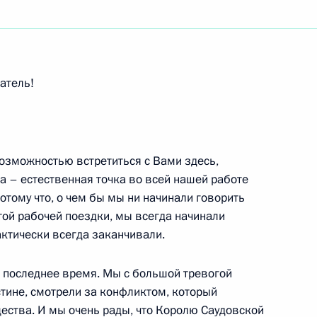
ть следующие материалы
атель!
транных дел и обороны
Мишель Алио-Мари
озможностью встретиться с Вами здесь,
во-2
а – естественная точка во всей нашей работе
отому что, о чем бы мы ни начинали говорить
той рабочей поездки, мы всегда начинали
актически всегда заканчивали.
ации перспективного плана
в последнее время. Мы с большой тревогой
 – кандидата на проведение
естине, смотрели за конфликтом, который
щества. И мы очень рады, что Королю Саудовской