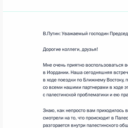
Показа
В.Путин: Уважаемый господин Председ
21 февраля 2007 года, среда
Дорогие коллеги, друзья!
Начало встречи с министрами инос
Франции Филиппом Дуст-Блази и 
Мне очень приятно воспользоваться в
21 февраля 2007 года, 19:54
Москва, Внуко
в Иордании. Наша сегодняшняя встреч
в ходе поездки по Ближнему Востоку, п
со всеми нашими партнерами в ходе э
с палестинской проблематики и ею пр
20 февраля 2007 года, вторник
Выступление по окончании презент
Знаю, как непросто вам приходилось 
спортивного развития города Сочи
смотрели на то, что происходит в Пал
XXII зимних Олимпийских игр
разгорается внутри палестинского об