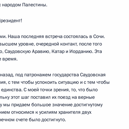
с народом Палестины.
ии президиума
 поддержки развития
Президент!
дерации»
ми. Наша последняя встреча состоялась в Сочи.
высшем уровне, очередной контакт, после того
ю, Саудовскую Аравию, Катар и Иорданию. Эта
е время.
 назад, под патронажем государства Саудовская
ором Федеральной службы
я, с тем чтобы успокоить ситуацию и с тем чтобы
ков Виктором Черкесовым
единства. С моей точки зрения, то, что было
льку этот шаг поставил их поезд на верные
му мы придаем большое значение достигнутому
ием относимся к усилиям хранителя двух
нечном счете было достигнуто.
лями, драматургами