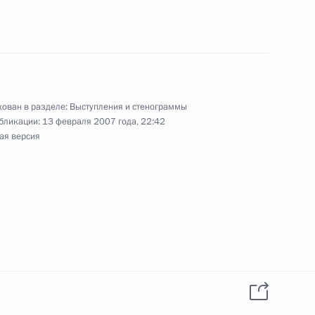
ован в разделе:
Выступления и стенограммы
ановым
бликации:
13 февраля 2007 года, 22:42
ая версия
ль
оводством Министерства
7м
терство обороны
ким вопросам
4м