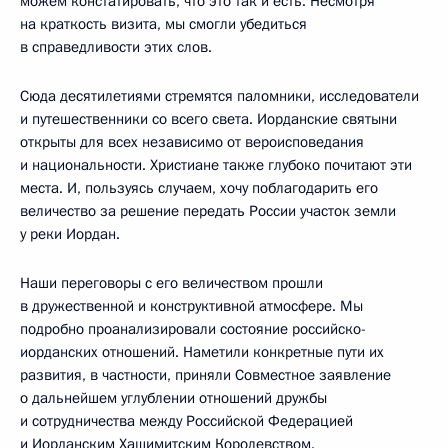
можем констатировать, что это так и есть. Несмотря
на краткость визита, мы смогли убедиться
в справедливости этих слов.
Сюда десятилетиями стремятся паломники, исследователи
и путешественники со всего света. Иорданские святыни
открыты для всех независимо от вероисповедания
и национальности. Христиане также глубоко почитают эти
места. И, пользуясь случаем, хочу поблагодарить его
величество за решение передать России участок земли
у реки Иордан.
Наши переговоры с его величеством прошли
в дружественной и конструктивной атмосфере. Мы
подробно проанализировали состояние российско-
иорданских отношений. Наметили конкретные пути их
развития, в частности, приняли Совместное заявление
о дальнейшем углублении отношений дружбы
и сотрудничества между Российской Федерацией
и Иорданским Хашимитским Королевством.