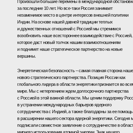
Произошли большие перемены в международной обстановк
за последние 10 лет. Но все‑таки Россия занимает
незаменимое место в центре интересов внешней политики
Индии. На основе нашей давней традиции теплых
и дружественных отношений с Россией мы стремимся
возобновить наше всестороннее взаимодействие с Россией,
которое даст новый толчок нашим взаимоотношениям
и поднимет наше стратегическое партнерство на новые
вершины.
Энергетическая безопасность – самая главная сторона наше
нового стратегического партнерства. Позиция России как
глобального лидера в области энергетики признается во все
мире. Мы с нетерпением ждем долгосрочного партнерства
с Россией в этой важной области. Мы ценим поддержку Рос
в устранении международных барьеров ядерного
сотрудничества с Индией, а также благодарны за ее помощь
в расширении нашего сектора ядерной энергетики. Сегодня 
подписали совместное заявление о сотрудничестве в облас
мирного использования атомной энергии. Знак нашего