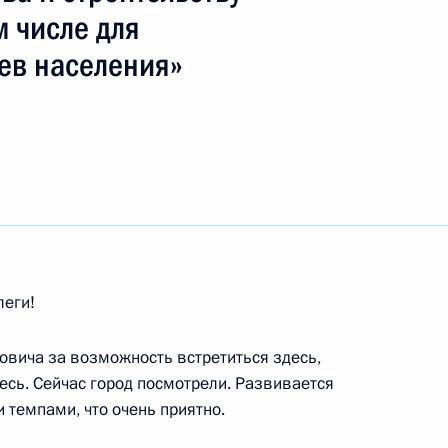
м числе для
ев населения»
ть следующие материалы
мении Робертом Кочаряном
учей
леги!
говоров с Председателем
Проди
вича за возможность встретиться здесь,
учей
есь. Сейчас город посмотрели. Развивается
 темпами, что очень приятно.