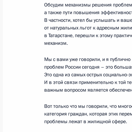
21 января 2007 года, 21:42
Сочи, Бочаров Р
Обсудим механизмы решения проблемы
а также пути повышения эффективнос
В частности, хотел бы услышать и ваш
от натуральных льгот к адресным жил
Начало встречи с Федеральным ка
в Татарстане, перешли к этому практич
Меркель
механизм.
21 января 2007 года, 18:35
Сочи, Бочаров Р
Мы с вами уже говорили, и я публично
проблем России сегодня – это большая
20 января 2007 года, суббота
Это одна из самых острых социально-
И в этой связи применительно к той т
Выступление на церемонии награж
важным вопросом является обеспечен
Татарстан Минтимера Шаймиева
20 января 2007 года, 13:44
Казань
Вот только что мы говорили, что много
категория граждан, которая этих пере
проблемы лежат в жилищной сфере.
19 января 2007 года, пятница