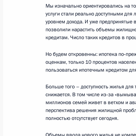
Мы изначально ориентировались на т
Стенографический отчет о заседан
услуги стали реально доступными для
Государственного совета «О работе
уровнем дохода. И уже предпринятые 
власти субъектов Российской Фед
позволили нарастить объемы жилищног
жилищно-коммунального хозяйства 
кредитам. Число таких кредитов в про
жилья, в том числе для малообеспе
Но будем откровенны: ипотека по‑пре
19 января 2007 года, 23:50
Казань
оценкам, только 10 процентов населе
пользоваться ипотечным кредитом для
Заключительное слово на заседан
Больше того – доступность жилья для
Государственного совета «О работе
снижается. В том числе из‑за «вымыва
власти субъектов Российской Фед
миллионов семей живет в ветхом и ав
жилищно-коммунального хозяйства 
перспектива решения жилищной пробле
жилья, в том числе для малообеспе
полностью отсутствует сегодня.
19 января 2007 года, 23:24
Казань
Объемы ввода нового жилья не компе