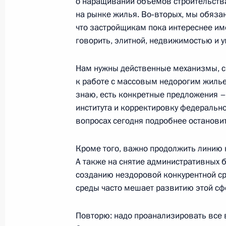
о наращивании объемов строительств
на рынке жилья. Во‑вторых, мы обязаны
17 января 2007 года, среда
что застройщикам пока интереснее имет
говорить, элитной, недвижимостью и у
Начало рабочей встречи с губерна
Павлом Ипатовым
Нам нужны действенные механизмы, с
к работе с массовым недорогим жильем
17 января 2007 года, 18:53
Ново-Огарево
знаю, есть конкретные предложения 
института и корректировку федеральн
вопросах сегодня подробнее остановит
16 января 2007 года, вторник
Начало встречи с Главой Республи
Кроме того, важно продолжить линию
Торлоповым
А также на снятие административных 
созданию нездоровой конкурентной сре
16 января 2007 года, 19:54
Ново-Огарево
среды часто мешает развитию этой сф
Повторю: надо проанализировать все
15 января 2007 года, понедельник