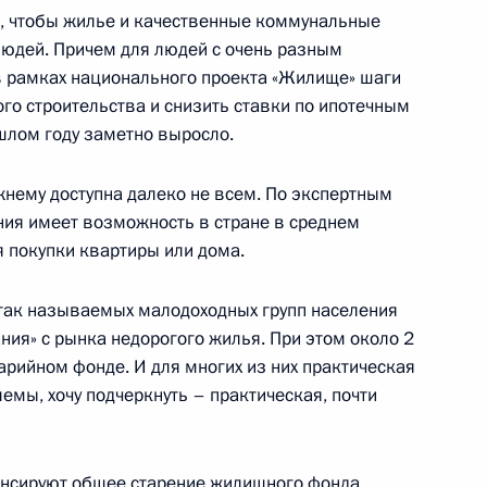
о, чтобы жилье и качественные коммунальные
ии президиума
 людей. Причем для людей с очень разным
 органов государственной
в рамках национального проекта «Жилище» шаги
ерации по реформированию
о строительства и снизить ставки по ипотечным
и строительству доступного
шлом году заметно выросло.
ченных слоев населения»
жнему доступна далеко не всем. По экспертным
ния имеет возможность в стране в среднем
 покупки квартиры или дома.
ии президиума
5м
 так называемых малодоходных групп населения
 органов государственной
ния» с рынка недорогого жилья. При этом около 2
ерации по реформированию
арийном фонде. И для многих из них практическая
и строительству доступного
мы, хочу подчеркнуть – практическая, почти
ченных слоев населения»
нсируют общее старение жилищного фонда.