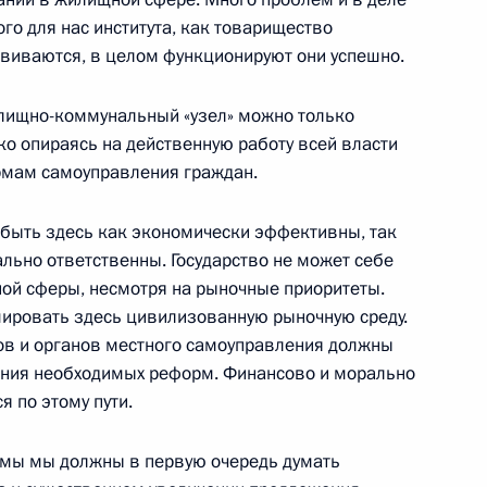
го для нас института, как товарищество
России в Грузии Вячеславом
звиваются, в целом функционируют они успешно.
жилищно-коммунальный «узел» можно только
ь
ко опираясь на действенную работу всей власти
рмам самоуправления граждан.
я верительных грамот
11м
быть здесь как экономически эффективны, так
ально ответственны. Государство не может себе
ой сферы, несмотря на рыночные приоритеты.
рмировать здесь цивилизованную рыночную среду.
ов и органов местного самоуправления должны
ения необходимых реформ. Финансово и морально
«Дурдаршан»
я по этому пути.
Ти-Ай»
мы мы должны в первую очередь думать