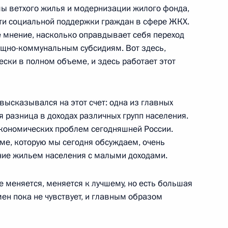
учей
 ветхого жилья и модернизации жилого фонда,
ти социальной поддержки граждан в сфере ЖКХ.
е мнение, насколько оправдывает себя переход
ищно-коммунальным субсидиям. Вот здесь,
нцлером ФРГ Ангелой
ески в полном объеме, и здесь работает этот
учей
 высказывался на этот счет: одна из главных
 разница в доходах различных групп населения.
экономических проблем сегодняшней России.
еме, которую мы сегодня обсуждаем, очень
дения Президента Республики
12м
ие жильем населения с малыми доходами.
е меняется, меняется к лучшему, но есть большая
мен пока не чувствует, и главным образом