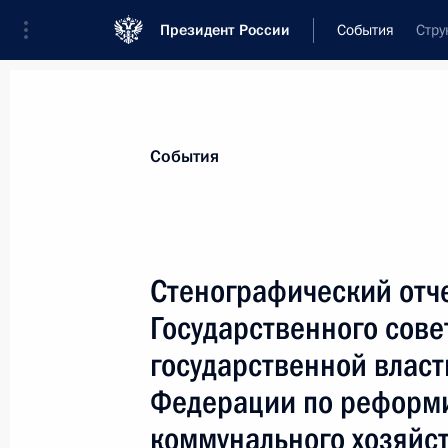
Президент России
События
Стру
Президент
Администрация
Государст
Новости
Стенограммы
Поездки
Те
События
Рубрикация материалов
Все материалы
Стенографический отч
Послания Федеральному Собранию
Государственного сове
Заявления по важнейшим вопросам
государственной власт
Совещания, заседания, рабочие встречи
Федерации по реформ
Речи и обращения
коммунального хозяйст