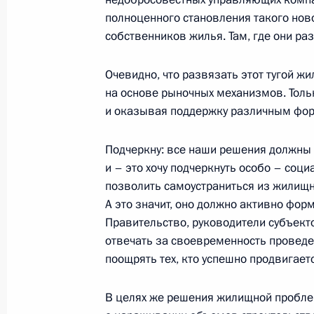
18 января 2007 года, четверг
полноценного становления такого ново
Начало рабочей встречи с послом 
собственников жилья. Там, где они ра
Коваленко
Очевидно, что развязать этот тугой 
18 января 2007 года, 17:31
Москва, Кремл
на основе рыночных механизмов. Толь
и оказывая поддержку различным фо
Выступление на церемонии вручени
Подчеркну: все наши решения должны 
послами иностранных государств
и – это хочу подчеркнуть особо – соци
18 января 2007 года, 16:09
Москва, Кремль
позволить самоустраниться из жилищн
А это значит, оно должно активно фо
Правительство, руководители субъект
отвечать за своевременность провед
Интервью индийскому телеканалу 
поощрять тех, кто успешно продвигаетс
и информационному агентству «Пи-
18 января 2007 года, 08:03
Москва, Кремль
В целях же решения жилищной пробле