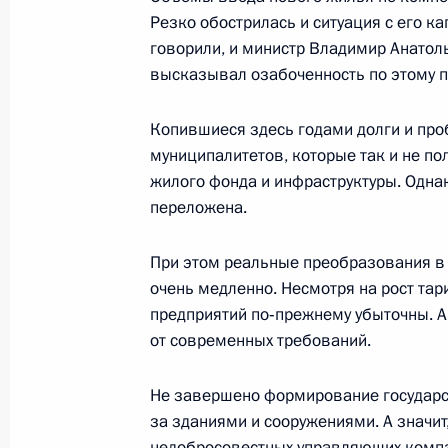
Резко обострилась и ситуация с его к
говорили, и министр Владимир Анатол
Вступительное слово на заседании
высказывал озабоченность по этому п
совета «О работе органов государс
Российской Федерации по реформ
Копившиеся здесь годами долги и про
коммунального хозяйства и строите
муниципалитетов, которые так и не по
в том числе для малообеспеченных
жилого фонда и инфраструктуры. Однак
19 января 2007 года, 23:00
Казань
переложена.
При этом реальные преобразования в 
очень медленно. Несмотря на рост та
Начало рабочей встречи с Президе
предприятий по‑прежнему убыточны. А 
Минтимером Шаймиевым
от современных требований.
19 января 2007 года, 22:53
Казань
Не завершено формирование государс
за зданиями и сооружениями. А значит
недобросовестных управляющих компа