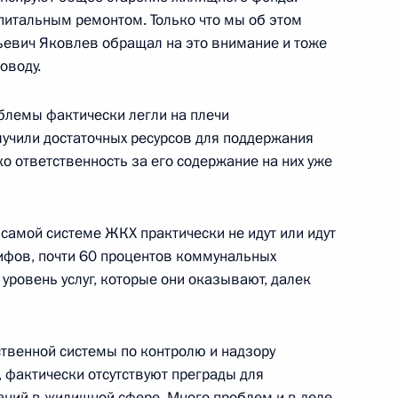
апитальным ремонтом. Только что мы об этом
ьевич Яковлев обращал на это внимание и тоже
 президиума Государственного
13м
оводу.
твенной власти субъектов
ированию жилищно-
блемы фактически легли на плечи
льству доступного жилья,
лучили достаточных ресурсов для поддержания
 слоев населения»
о ответственность за его содержание на них уже
самой системе ЖКХ практически не идут или идут
рифов, почти 60 процентов коммунальных
нтом Республики Татарстан
уровень услуг, которые они оказывают, далек
твенной системы по контролю и надзору
, фактически отсутствуют преграды для
ний в жилищной сфере. Много проблем и в деле