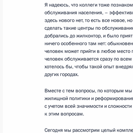
Начало встречи с Председателем С
Я надеюсь, что коллеги тоже познаком
обслуживания населения, – эффективн
Романо Проди
здесь нового нет, то есть все новое, 
23 января 2007 года, 21:26
Сочи, Бочаров Р
сделать такие центры по обслуживани
добрались до жилконтор, и было прият
ничего особенного там нет: обыкновен
Начало совещания с Министром эк
человек может прийти в любое место 
и торговли Германом Грефом, Мин
человек обслуживается сразу по всем
Левитиным и Министром финансов
хотелось бы, чтобы такой опыт внедря
других городах.
23 января 2007 года, 11:00
Сочи, Бочаров Р
Вместе с тем вопросы, по которым мы
жилищной политики и реформирования 
21 января 2007 года, воскресенье
с учетом всей значимости и сложност
к этим вопросам.
Пресс-конференция по итогам пер
канцлером ФРГ Ангелой Меркель
Сегодня мы рассмотрим целый компле