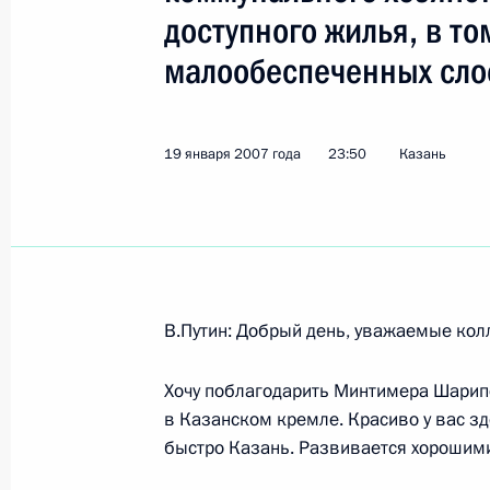
доступного жилья, в то
малообеспеченных сло
Показа
Начало встречи с Президентом Ар
19 января 2007 года
23:50
Казань
24 января 2007 года, 16:23
Сочи, Бочаров Р
23 января 2007 года, вторник
В.Путин: Добрый день, уважаемые кол
Пресс-конференция по итогам пере
Совета министров Италии Романо 
Хочу поблагодарить Минтимера Шарипо
23 января 2007 года, 23:03
Сочи, Бочаров Р
в Казанском кремле. Красиво у вас зд
быстро Казань. Развивается хорошими