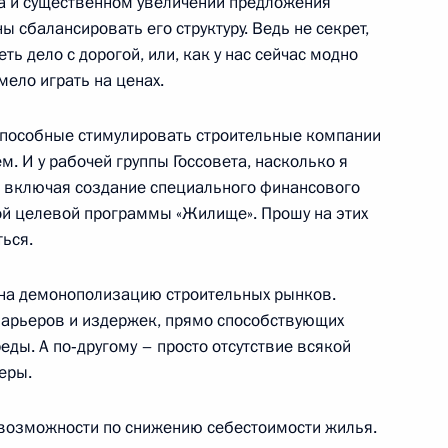
а и существенном увеличении предложения
 сбалансировать его структуру. Ведь не секрет,
ь дело с дорогой, или, как у нас сейчас модно
мело играть на ценах.
тором Саратовской области
пособные стимулировать строительные компании
. И у рабочей группы Госсовета, насколько я
– включая создание специального финансового
ой целевой программы «Жилище». Прошу на этих
ься.
ки Коми Владимиром
 на демонополизацию строительных рынков.
барьеров и издержек, прямо способствующих
ды. А по‑другому – просто отсутствие всякой
еры.
 возможности по снижению себестоимости жилья.