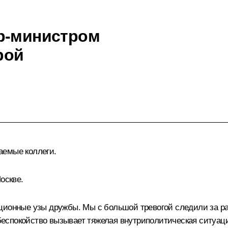
ер-министром
рой
аемые коллеги.
оскве.
ционные узы дружбы. Мы с большой тревогой следили за ра
спокойство вызывает тяжелая внутриполитическая ситуаци