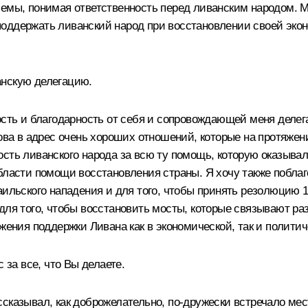
лемы, понимая ответственность перед ливанским народом. 
бы поддержать ливанский народ при восстановлении своей эк
анскую делегацию.
ость и благодарность от себя и сопровождающей меня делег
лова в адрес очень хороших отношений, которые на протяж
сть ливанского народа за всю ту помощь, которую оказывал
бласти помощи восстановления страны. Я хочу также поблаг
ильского нападения и для того, чтобы принять резолюцию 17
для того, чтобы восстановить мосты, которые связывают ра
лжения поддержки Ливана как в экономической, так и полити
за все, что Вы делаете.
сказывал, как доброжелательно, по‑дружески встречало мес