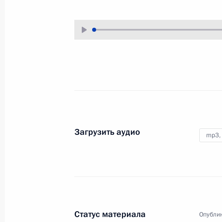
21 декабря 2006 года
Аудио, 10 мин.
Выступление на торжественном
вечере, посвященном Дню
работников органов безопасности
20 декабря 2006 года
Аудио, 5 мин.
Загрузить аудио
mp3,
Вступительное слово
на совещании по развитию
авиационной
Статус материала
Опублик