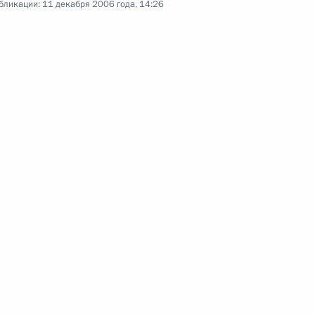
бликации:
11 декабря 2006 года, 14:26
11 декабря 2006 года
Аудио, 3 мин.
Вступительное слово на заседании
Комиссии по вопросам военно-
технического сотрудничества
с иностранными государствами
7 декабря 2006 года
Аудио, 5 мин.
Приветственное слово «Клубу
веселых и находчивых»