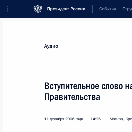
Президент России
События
Стру
Видеозаписи
Фотографии
Аудиозапи
Все материалы
Выступления
Совещан
Аудио
Показа
Вступительное слово н
Правительства
Выступление на заседании
Совета законодателей
11 декабря 2006 года
14:26
Москва, Кр