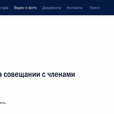
ктура
Видео и фото
Документы
Контакты
Поиск
си
ия, встречи
Встречи со СМИ
декабрь, 2006
ть следующие материалы
а совещании с членами
Церемония вручения
государственных наград
емль