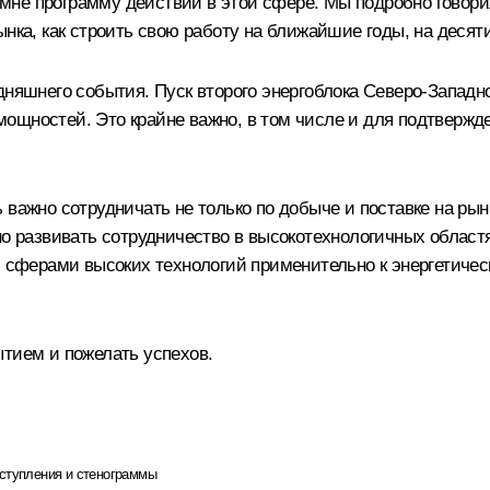
не программу действий в этой сфере. Мы подробно говори
ынка, как строить свою работу на ближайшие годы, на десят
одняшнего события. Пуск второго энергоблока Северо-Запад
ощностей. Это крайне важно, в том числе и для подтвержде
 важно сотрудничать не только по добыче и поставке на ры
но развивать сотрудничество в высокотехнологичных област
м сферами высоких технологий применительно к энергетичес
ытием и пожелать успехов.
ступления и стенограммы