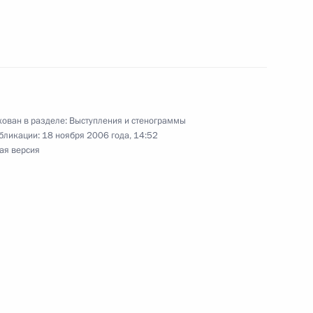
ии в Азиатско-
ован в разделе:
Выступления и стенограммы
бликации:
18 ноября 2006 года, 14:52
ая версия
ии руководящего состава
ерство обороны
 руководящего состава
8м