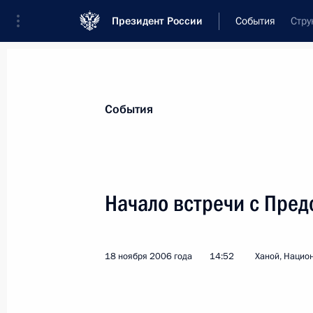
Президент России
События
Стру
Президент
Администрация
Государст
Новости
Стенограммы
Поездки
Те
События
Рубрикация материалов
Все материалы
Начало встречи с Пред
Послания Федеральному Собранию
Заявления по важнейшим вопросам
18 ноября 2006 года
14:52
Ханой, Нацио
Совещания, заседания, рабочие встречи
Речи и обращения