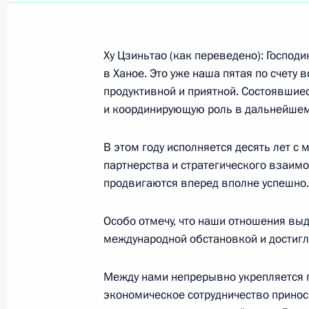
Показа
Ху Цзиньтао (как переведено): Господ
в Ханое. Это уже наша пятая по счету 
продуктивной и приятной. Состоявшие
Начало встречи с Президентом Соц
и координирующую роль в дальнейшем
Вьетнам Нгуен Минь Чиетом
20 ноября 2006 года, 11:04
Ханой, Президе
В этом году исполняется десять лет с
партнерства и стратегического взаим
продвигаются вперед вполне успешно.
19 ноября 2006 года, воскресенье
Особо отмечу, что наши отношения вы
Заявления для прессы по итогам в
международной обстановкой и достигл
Джорджем Бушем
Между нами непрерывно укрепляется п
19 ноября 2006 года, 13:59
Ханой
экономическое сотрудничество принос