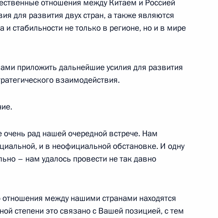
жественные отношения между Китаем и Россией
ия для развития двух стран, а также являются
публики Корея Но Му Хеном
и стабильности не только в регионе, но и в мире
льный конгресс-центр
 Вами приложить дальнейшие усилия для развития
тратегического взаимодействия.
ром Японии Синдзо Абэ
ние.
льный конгресс-центр
же очень рад нашей очередной встрече. Нам
ициальной, и в неофициальной обстановке. И одну
ьно – нам удалось провести не так давно
НР Ху Цзиньтао
льный конгресс-центр
то отношения между нашими странами находятся
ной степени это связано с Вашей позицией, с тем