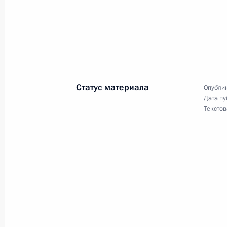
АТЭС – принципиальный выбор Росс
тихоокеанском регионе
17 ноября 2006 года, 00:00
Статус материала
Опублик
16 ноября 2006 года, четверг
Дата пу
Текстов
Заключительное слово на совещан
Вооруженных Сил
16 ноября 2006 года, 17:38
Москва, Минист
Вступительное слово на совещании
Вооруженных Сил