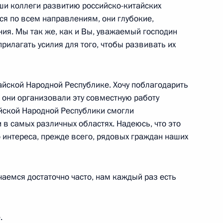
ши коллеги развитию российско-китайских
ся по всем направлениям, они глубокие,
ской сборной команды России
ния. Мы так же, как и Вы, уважаемый господин
рилагать усилия для того, чтобы развивать их
о-2»
айской Народной Республике. Хочу поблагодарить
к они организовали эту совместную работу
руководством Всероссийской
айской Народной Республики смогли
ия»
в самых различных областях. Надеюсь, что это
 интереса, прежде всего, рядовых граждан наших
чаемся достаточно часто, нам каждый раз есть
ТЭС
.