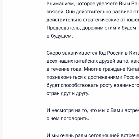
вниманием, которое уделяете Вы и Ва
17 ноября 2006 года, пятница
связей. Они действительно развивают
Начало встречи с участниками жен
действительно стратегические отноше
по волейболу
Председатель, дорожим этим и будем п
в будущем.
17 ноября 2006 года, 23:50
Москва, «Внуков
Скоро заканчивается Год России в Кит
всех наших китайских друзей за то, ка
Вступительное слово на встрече с 
в течение года. Многие граждане Кит
политической партии «Единая Росс
познакомиться с достижениями России 
будет способствовать росту взаимного
17 ноября 2006 года, 19:07
Ново-Огарево
стран друг к другу.
И несмотря на то, что мы с Вами встре
Письменное интервью к саммиту А
о чем поговорить.
17 ноября 2006 года, 12:54
И мы очень рады сегодняшней встрече