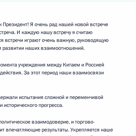
ть следующие материалы
ин Президент! Я очень рад нашей новой встрече
встреча. И каждую нашу встречу я считаю
ся встречи играют очень важную, руководящую
иалистической Республики
 развитии наших взаимоотношений.
нтский дворец
 момента учреждения между Китаем и Россией
одействия. За этот период наши взаимосвязи
держали испытания сложной и переменчивой
стречи с Президентом США
и исторического прогресса.
олитическое взаимодоверие, и торгово-
ит впечатляющие результаты. Укрепляется наше