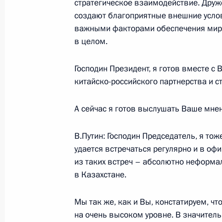
стратегическое взаимодействие. Дру
создают благоприятные внешние услов
Начало встречи с Президентом Рес
важными факторами обеспечения мира 
19 ноября 2006 года, 09:09
Ханой, Национа
в целом.
Господин Президент, я готов вместе с
китайско-российского партнерства и с
18 ноября 2006 года, суббота
Начало встречи с Премьер-минист
А сейчас я готов выслушать Ваше мне
18 ноября 2006 года, 15:41
Ханой, Национа
В.Путин: Господин Председатель, я то
удается встречаться регулярно и в оф
из таких встреч – абсолютно неформал
Начало встречи с Председателем К
в Казахстане.
18 ноября 2006 года, 14:52
Ханой, Национа
Мы так же, как и Вы, констатируем, ч
на очень высоком уровне. В значитель