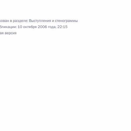
ован в разделе:
Выступления и стенограммы
бликации:
10 октября 2006 года, 22:15
стречи с премьер-министром
ая версия
ндом Штойбером
 премьер-министром Баварии
овета директоров немецкого
еменсом Тённисом и главой