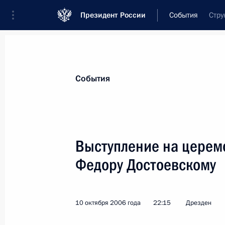
Президент России
События
Стру
Президент
Администрация
Государст
Новости
Стенограммы
Поездки
Те
События
Рубрикация материалов
Все материалы
Выступление на церем
Послания Федеральному Собранию
Федору Достоевскому
Заявления по важнейшим вопросам
Совещания, заседания, рабочие встречи
10 октября 2006 года
22:15
Дрезден
Речи и обращения