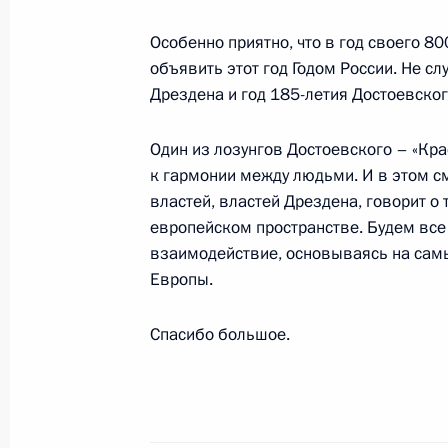
12 октября 2006 года, четверг
Особенно приятно, что в год своего 8
Начало встречи с Председателем В
объявить этот год Годом России. Не сл
Александром Морозом
Дрездена и год 185-летия Достоевско
12 октября 2006 года, 19:06
Москва, Кремл
Один из лозунгов Достоевского – «Кра
к гармонии между людьми. И в этом с
11 октября 2006 года, среда
властей, властей Дрездена, говорит о
европейском пространстве. Будем все 
Стенографический отчет о встрече 
взаимодействие, основываясь на самы
кругов Баварии
Европы.
11 октября 2006 года, 23:53
Спасибо большое.
Вступительное слово на встрече с 
научных кругов