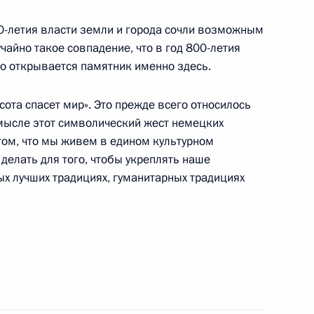
00-летия власти земли и города сочли возможным
ерховной Рады Украины
учайно такое совпадение, что в год 800-летия
го открывается памятник именно здесь.
ь
сота спасет мир». Это прежде всего относилось
мысле этот символический жест немецких
 том, что мы живем в едином культурном
делать для того, чтобы укреплять наше
с представителями деловых
х лучших традициях, гуманитарных традициях
представителями баварских