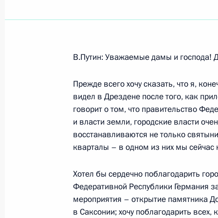
Показа
В.Путин: Уважаемые дамы и господа! Д
Вступительное слово на заседании
совета по вопросу развития сети а
Прежде всего хочу сказать, что я, кон
видел в Дрездене после того, как прил
13 октября 2006 года, 18:16
Ярославль
говорит о том, что правительство Фед
и власти земли, городские власти оче
восстанавливаются не только святыни
Начало рабочей встречи с губерна
кварталы – в одном из них мы сейчас 
Анатолием Лисицыным
Хотел бы сердечно поблагодарить горо
13 октября 2006 года, 15:56
Ярославль
Федеративной Республики Германия з
мероприятия – открытие памятника До
в Саксонии; хочу поблагодарить всех,