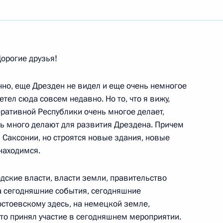
ть следующие материалы
орогие друзья!
 президиума Государственного
6м
втомобильных дорог
ечно, еще Дрезден не видел и еще очень немногое
етел сюда совсем недавно. Но то, что я вижу,
еративной Республики очень многое делает,
нь много делают для развития Дрездена. Причем
 Саксонии, но строятся новые здания, новые
тором Ярославской области
находимся.
дские власти, власти земли, правительство
а сегодняшние события, сегодняшние
стоевскому здесь, на немецкой земле,
 кто принял участие в сегодняшнем мероприятии.