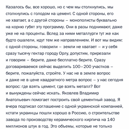
Казалось бы, все хорошо, но с чем мы столкнулись, мы
столкнулись с голодом на цемент. С одной стороны, его
не хватает, а с другой стороны – монополисты буквально
на корню губят эту программу. Они в разы поднимают, даже
уже не на проценты. Вслед за ними металлурги тут же как
будто ошалели, идут тем же направлением. И вот мы видим:
с одной стороны, говорили – земли не хватает – и у себя
сразу тысячу гектар городу Орлу, допустим, прирезали
и говорим – берите, даже бесплатно берите. Сразу
договариваемся сейчас выделить 100–200 участков –
берите, пожалуйста, стройте. У нас не в земле вопрос
и даже не в цене квадратного метра вопрос – у нас сегодня
вопрос: где взять цемент, где взять металл? Вот
и вынуждены сейчас искать. Яковлев Владимир
Анатольевич помогает построить свой цементный завод. Я
вчера подписал соглашение с одной украинской компанией,
кстати украинцы пошли хорошо в Россию, о строительстве
завода по производству керамического кирпича на 140
миллионов штук в год. Это объемы, которые не только