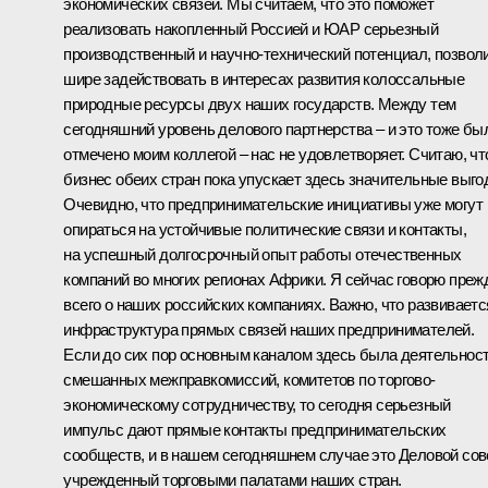
экономических связей. Мы считаем, что это поможет
реализовать накопленный Россией и ЮАР серьезный
производственный и научно-технический потенциал, позвол
шире задействовать в интересах развития колоссальные
природные ресурсы двух наших государств. Между тем
сегодняшний уровень делового партнерства – и это тоже бы
отмечено моим коллегой – нас не удовлетворяет. Считаю, чт
бизнес обеих стран пока упускает здесь значительные выго
Очевидно, что предпринимательские инициативы уже могут
опираться на устойчивые политические связи и контакты,
на успешный долгосрочный опыт работы отечественных
компаний во многих регионах Африки. Я сейчас говорю преж
всего о наших российских компаниях. Важно, что развиваетс
инфраструктура прямых связей наших предпринимателей.
Если до сих пор основным каналом здесь была деятельнос
смешанных межправкомиссий, комитетов по торгово-
экономическому сотрудничеству, то сегодня серьезный
импульс дают прямые контакты предпринимательских
сообществ, и в нашем сегодняшнем случае это Деловой сове
учрежденный торговыми палатами наших стран.