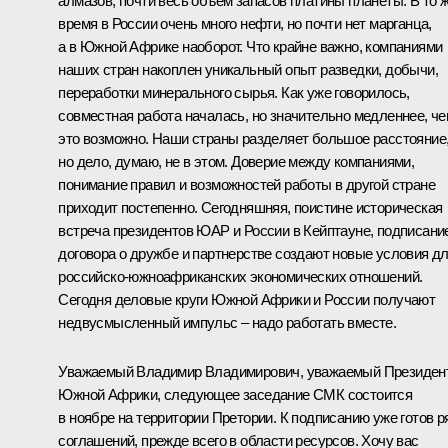
алмазов, почти весь объем запасов платины планеты. В то 
время в России очень много нефти, но почти нет марганца,
а в Южной Африке наоборот. Что крайне важно, компаниями
наших стран накоплен уникальный опыт разведки, добычи,
переработки минерального сырья. Как уже говорилось,
совместная работа началась, но значительно медленнее, ч
это возможно. Наши страны разделяет большое расстояние
но дело, думаю, не в этом. Доверие между компаниями,
понимание правил и возможностей работы в другой стране
приходит постепенно. Сегодняшняя, поистине историческая
встреча президентов ЮАР и России в Кейптауне, подписани
договора о дружбе и партнерстве создают новые условия д
российско-южноафриканских экономических отношений.
Сегодня деловые круги Южной Африки и России получают
недвусмысленный импульс – надо работать вместе.
Уважаемый Владимир Владимирович, уважаемый Президен
Южной Африки, следующее заседание СМК состоится
в ноябре на территории Претории. К подписанию уже готов р
соглашений, прежде всего в области ресурсов. Хочу вас