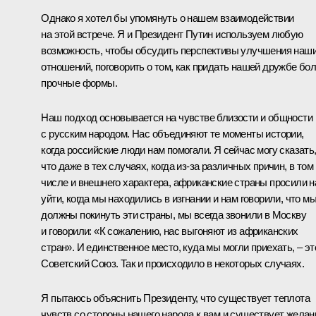
Однако я хотел бы упомянуть о нашем взаимодействии
на этой встрече. Я и Президент Путин используем любую
возможность, чтобы обсудить перспективы улучшения наш
отношений, поговорить о том, как придать нашей дружбе бо
прочные формы.
Наш подход основывается на чувстве близости и общности
с русским народом. Нас объединяют те моменты истории,
когда российские люди нам помогали. Я сейчас могу сказать
что даже в тех случаях, когда из‑за различных причин, в том
числе и внешнего характера, африканские страны просили н
уйти, когда мы находились в изгнании и нам говорили, что м
должны покинуть эти страны, мы всегда звонили в Москву
и говорили: «К сожалению, нас выгоняют из африканских
стран». И единственное место, куда мы могли приехать, – эт
Советский Союз. Так и происходило в некоторых случаях.
Я пытаюсь объяснить Президенту, что существует теплота
чувств со стороны нашего народа к вам и существует желан