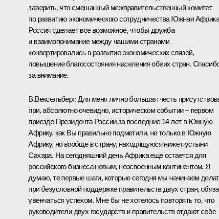
заверить, что смешанный межправительственный комитет
по развитию экономического сотрудничества Южная Африк
Россия сделает все возможное, чтобы дружба
и взаимопонимание между нашими странами
конвертировались в развитие экономических связей,
повышение благосостояния населения обеих стран. Спасиб
за внимание.
В.Вексельберг: Для меня лично большая честь присутствов
при, абсолютно очевидно, историческом событии – первом
приезде Президента России за последние 14 лет в Южную
Африку, как Вы правильно подметили, не только в Южную
Африку, но вообще в страну, находящуюся ниже пустыни
Сахара. На сегодняшний день Африка еще остается для
российского бизнеса новым, неосвоенным континентом. Я
думаю, те первые шаги, которые сегодня мы начинаем дела
при безусловной поддержке правительств двух стран, обяз
увенчаться успехом. Мне бы не хотелось повторять то, что
руководители двух государств и правительств отдают себе