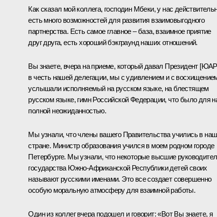
Как сказал мой коллега, господин Мбеки, у нас действитель
есть много возможностей для развития взаимовыгодного
партнерства. Есть самое главное – база, взаимное приятие
друг друга, есть хороший бэкграунд наших отношений.
Вы знаете, вчера на приеме, который давал Президент [ЮАР
в честь нашей делегации, мы с удивлением и с восхищение
услышали исполняемый на русском языке, на блестящем
русском языке, гимн Российской Федерации, что было для н
полной неожиданностью.
Мы узнали, что члены вашего Правительства учились в на
стране. Министр образования учился в моем родном городе
Петербурге. Мы узнали, что некоторые высшие руководите
государства Южно-Африканской Республики детей своих
называют русскими именами. Это все создает совершенно
особую моральную атмосферу для взаимной работы.
Один из коллег вчера подошел и говорит: «Вот Вы знаете, я