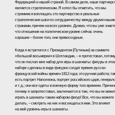
Федерацией и нашей страной. В самом деле, наше партнерс
является стратегическим. Я хотел бы отметить, что мы
стремимся воплощать это партнерство в реальные
стратегические шаги по сотрудничеству между двумя наши
странами, причем на всех уровнях. Думаю, что вы уже знает
что отношения на политическом уровне сейчас очень
хорошие – более того, они превосходные.
Когда я встретился с Президентом [Путиным] на саммите
«большой восьмерки» в Шотландии, – я протестовал, потом
что он послал мне набор для игры в шахматы: фигуры в это
наборе сделаны в виде фигурок солдат времен русско-
французской войны времен 1812 года; это ручная работа; та
есть портрет Наполеона, портрет российского царя, генерал
и т. д.; они все одеты в военную форму того времени. Причин
почему я запротестовал, заключается в том, что вы не може
играть в шахматы таким набором фигур! Все, что вы можете
делать, – смотреть на них и восхищаться ими. Это влияет
на мой уровень игры в шахматы.