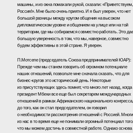
машины, и из окна помахали рукой, сказали: «Приветствуем,
Россия!». Мне было очень приятно. И я был уверен, что нет
большой разницы между кругом общения на высоком
дипломатическом уровне и общением на улице или на той
территории, где мы собираемся совместно работать. Это да
большую уверенность в том, что мы, наверное, совместно
будем эффективны в этой стране. Я уверен.
П.Мотсепе (председатель Союза предпринимателей ЮАР):
Прежде чем мы станем говорить об огромном потенциале
наших отношений, позвольте мне сначала сказать, что для
бизнес-кругов это исторический день. Некоторые
из присутствующих здесь помнят, что много лет назад, когда
президент Мбеки все еще был секретарем международных
отношений в рамках Африканского национального конгресса
до того, как он стал председателем, он говорил
о необходимости рассмотрения отношений с Россией. Многи
из нас в то время еще не понимали огромный потенциал того
что мы можем достичь в совместной работе. Однако основа