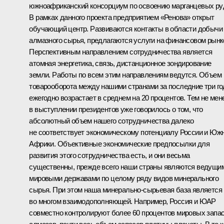
южноафриканский консорциум по освоению марганцевых ру
В рамках данного проекта предприятием «Ренова» открыт
обучающий центр. Развиваются контакты в области добычи
алмазного сырья, предлагаются услуги на финансовом рынк
Перспективным направлением сотрудничества является
атомная энергетика, связь, дистанционное зондирование
земли. Работы по всем этим направлениям ведутся. Объем
товарооборота между нашими странами за последние три го
ежегодно возрастает в среднем на 20 процентов. Тем не мен
в выступлении президентов уже говорилось о том, что
абсолютный объем нашего сотрудничества далеко
не соответствует экономическому потенциалу России и Юж
Африки. Объективные экономические предпосылки для
развития этого сотрудничества есть, и они весьма
существенны, прежде всего наши страны являются ведущи
мировыми державами по целому ряду видов минерального
сырья. При этом наша минерально-сырьевая база является
во многом взаимодополняющей. Например, Россия и ЮАР
совместно контролируют более 60 процентов мировых запа