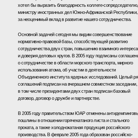
хотел бы выразить благодарность коллеге-сопредседателю
министру иностранных дел Южно-Африканской Республики,
за неоценимый вклад в развитие нашего сотрудничества.
Основной задачей сегодня мы видим совершенствование
нормативно-правовой базы, способствующей развитию
сотрудничества двух стран, повышению взаимного интереса
и доверия деловых кругов. В 2005 году подписаны соглашен
о сотрудничестве в области морского транспорта, мирного
использования атома, об участии в деятельности
Объединенного института ядерных исследований. Целый р
соглашений подписан на вчерашнем совместном заседании,
в том числе президентами двух стран подписан базовый
договор, договор о дружбе и партнерстве.
В 2005 году правительством ЮАР отменены антидемпингов
пошлины в отношении горячекатаного листа и стального
проката, а также холоднокатаная продукция российского
производства. В феврале 2005 года образован российско-