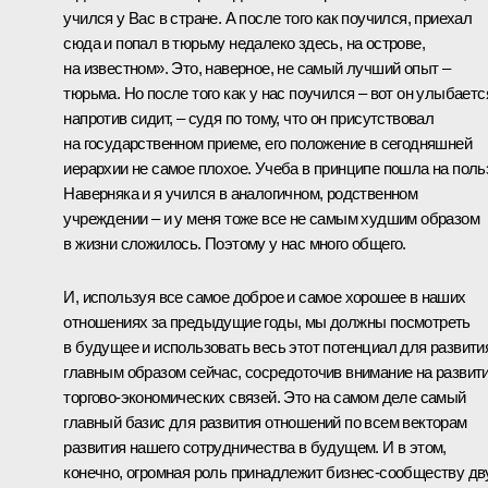
учился у Вас в стране. А после того как поучился, приехал
сюда и попал в тюрьму недалеко здесь, на острове,
на известном». Это, наверное, не самый лучший опыт –
тюрьма. Но после того как у нас поучился – вот он улыбаетс
напротив сидит, – судя по тому, что он присутствовал
на государственном приеме, его положение в сегодняшней
иерархии не самое плохое. Учеба в принципе пошла на польз
Наверняка и я учился в аналогичном, родственном
учреждении – и у меня тоже все не самым худшим образом
в жизни сложилось. Поэтому у нас много общего.
И, используя все самое доброе и самое хорошее в наших
отношениях за предыдущие годы, мы должны посмотреть
в будущее и использовать весь этот потенциал для развити
главным образом сейчас, сосредоточив внимание на развит
торгово-экономических связей. Это на самом деле самый
главный базис для развития отношений по всем векторам
развития нашего сотрудничества в будущем. И в этом,
конечно, огромная роль принадлежит бизнес-сообществу дв