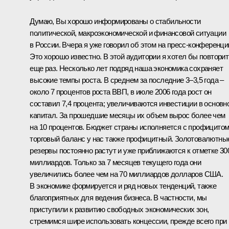
Думаю, Вы хорошо информированы о стабильности
политической, макроэкономической и финансовой ситуации
в России. Вчера я уже говорил об этом на пресс-конференци
Это хорошо известно. В этой аудитории я хотел бы повторит
еще раз. Несколько лет подряд наша экономика сохраняет
высокие темпы роста. В среднем за последние 3–3,5 года –
около 7 процентов роста ВВП, в июле 2006 года рост он
составил 7,4 процента; увеличиваются инвестиции в основн
капитал. За прошедшие месяцы их объем вырос более чем
на 10 процентов. Бюджет страны исполняется с профицитом
торговый баланс у нас также профицитный. Золотовалютны
резервы постоянно растут и уже приближаются к отметке 30
миллиардов. Только за 7 месяцев текущего года они
увеличились более чем на 70 миллиардов долларов США.
В экономике формируется и ряд новых тенденций, также
благоприятных для ведения бизнеса. В частности, мы
приступили к развитию свободных экономических зон,
стремимся шире использовать концессии, прежде всего при