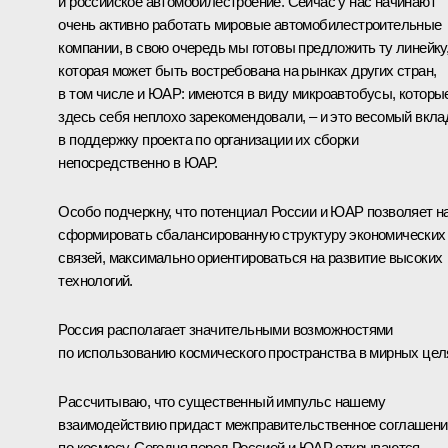
и российское автомобилестроение. Сейчас у нас начинают
очень активно работать мировые автомобилестроительные
компании, в свою очередь мы готовы предложить ту линейку
которая может быть востребована на рынках других стран,
в том числе и ЮАР: имеются в виду микроавтобусы, которы
здесь себя неплохо зарекомендовали, – и это весомый вкла
в поддержку проекта по организации их сборки
непосредственно в ЮАР.
Особо подчеркну, что потенциал России и ЮАР позволяет н
сформировать сбалансированную структуру экономических
связей, максимально ориентироваться на развитие высоких
технологий.
Россия располагает значительными возможностями
по использованию космического пространства в мирных цел
Рассчитываю, что существенный импульс нашему
взаимодействию придаст межправительственное соглашени
по космосу. Сегодня перед Россией и ЮАР открываются