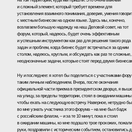
и сложный элемент, который требует времени для
установления взаимного понимания, доверия, умения говори
с местным бизнесом на одном языке. Здесь мы, конечно,
возлагаем большую надежду на наш Деловой совет, на тот
форум, который, надеюсь, будет очень эффективным
и успешным инструментом как раз для решения такого рода
задач и проблем, когда бизнес будет встречаться за одним
столом, надеюсь, круглым, и обсуждать как раз те сложные,
неоднозначные задачи, которые стоят перед двумя бизнеса
Ну и последнее: я хотел бы поделиться с участниками фор
таким личным наблюдением. Вчера, после окончания
официальной части приема в президентском дворце, я выш
на улицу, за пределы территории, стоял в ожидании машины
чтобы ехать на следующую встречу. Наверное, нетрудно б
во мне узнать участника этого форума – на мне был бадж
с российским флагом, – и за те 10 минут, пока я стоял
в ожидании машины, ко мне подошло трое прохожих, пожал
руки, поздравили с историческим событием, остановились д