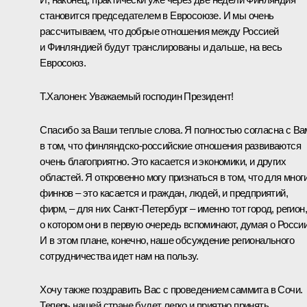
становится председателем в Евросоюзе. И мы очень
рассчитываем, что добрые отношения между Россией
и Финляндией будут транслированы и дальше, на весь
Евросоюз.
Т.Халонен: Уважаемый господин Президент!
Спасибо за Ваши теплые слова. Я полностью согласна с Ва
в том, что финляндско-российские отношения развиваются
очень благоприятно. Это касается и экономики, и других
областей. Я откровенно могу признаться в том, что для мног
финнов – это касается и граждан, людей, и предприятий,
фирм, – для них Санкт-Петербург – именно тот город, регион,
о котором они в первую очередь вспоминают, думая о России
И в этом плане, конечно, наше обсуждение регионального
сотрудничества идет нам на пользу.
Хочу также поздравить Вас с проведением саммита в Сочи.
Теперь нашей стране будет легко и приятно принять