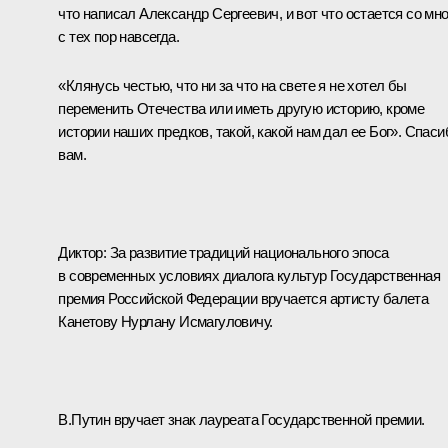
что написал Александр Сергеевич, и вот что остается со мн
с тех пор навсегда.
«Клянусь честью, что ни за что на свете я не хотел бы
переменить Отечества или иметь другую историю, кроме
истории наших предков, такой, какой нам дал ее Бог». Спаси
вам.
Диктор: За развитие традиций национального эпоса
в современных условиях диалога культур Государственная
премия Российской Федерации вручается артисту балета
Канетову Нурлану Исмагуловичу.
В.Путин вручает знак лауреата Государственной премии.