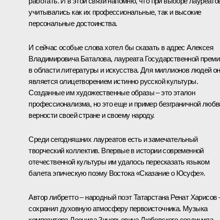
работать. И в этой связи напомню, что при выборе лауреато
учитывались как их профессиональные, так и высокие
персональные достоинства.
И сейчас особые слова хотел бы сказать в адрес Алексея
Владимировича Баталова, лауреата Государственной преми
в области литературы и искусства. Для миллионов людей о
является олицетворением истинно русской культуры.
Созданные им художественные образы – это эталон
профессионализма, но это еще и пример безграничной любв
верности своей стране и своему народу.
Среди сегодняшних лауреатов есть и замечательный
творческий коллектив. Впервые в истории современной
отечественной культуры им удалось пересказать языком
балета эпическую поэму Востока «Сказание о Юсуфе».
Автор либретто – народный поэт Татарстана Ренат Харисов 
сохранил духовную атмосферу первоисточника. Музыка
композитора Леонида Зиновьевича Любовского соединила