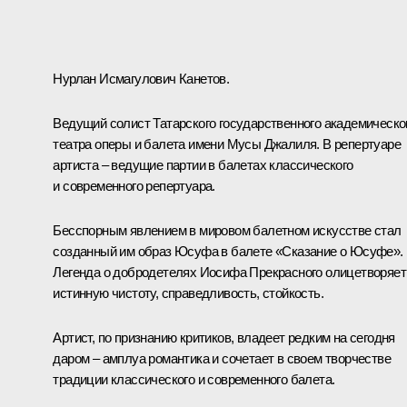
Нурлан Исмагулович Канетов.
Ведущий солист Татарского государственного академическо
театра оперы и балета имени Мусы Джалиля. В репертуаре
артиста – ведущие партии в балетах классического
и современного репертуара.
Бесспорным явлением в мировом балетном искусстве стал
созданный им образ Юсуфа в балете «Сказание о Юсуфе».
Легенда о добродетелях Иосифа Прекрасного олицетворяет
истинную чистоту, справедливость, стойкость.
Артист, по признанию критиков, владеет редким на сегодня
даром – амплуа романтика и сочетает в своем творчестве
традиции классического и современного балета.