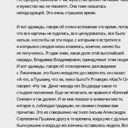
и мужество нас не покинет». Она тоже оказалась
неподходящей. Это очень страшное время.
И вот однажды, говоря об этом и вспоминая это время, пото
что все картины не годились, все цензуровалось, все было
нельзя, и если бы не эти люди, с которыми я встретился
и которым я сегодня низко кланяюсь, конечно, ничего бы
не получилось. Я один знаю, какая доля этой высочайшей
награды, Владимир Владимирович, принадлежит этим людя
И вот однажды, говоря об этом времени, разговаривая
с Лихачевым, это было незадолго до смерти его, он сказал:
«А что, а Пушкину, что ли, легко было?» Я говорю: «Как?» О
говорит: «Ну так. Денег никогда нет. Во дворце какое‑то
стыдное положение. Еще не печатали, не нравился «Евгени
Онегин» и так далее». И он мне показал в книжечке место,
которое я, соблюдая традицию, не своими словами вам
прочитаю. Это из совершенно частного письма Александра
Сергеевича Пушкина другу в те времена, когда уже с дуэль
было решено и когда до его кончины оставались недели. Во