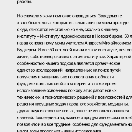
работы.
Но сначала я хочу немножко оправдаться. Заведомо те
хвалебные слова, которые вы слышали при моем проходе
сюда, относятся не столько ко мне, сколько к нашему
институту – Институту ядерной физики в Новосибирске, 50 
назад основанному моим учителем Андреем Михайловичем
Будкером. И все 50 лет моей жизни в этом институте, вся мо
жизнь, собственно, связана с этим институтом. Характерной
особенностью нашего подхода является органическое
единство исследований, направленных на поиск путей
получения принципиально нового знания в области
фундаментальных свойств материи, и в то же время
использование освоенных по ходу этих работ новых
технических и технологических решений и возможностей дл
решения насущных задач народного хозяйства, медицины,
других наук и освоение новых, ранее не использовавшихся
явлений. Такое единство, важное и продуктивное само по се
позволило и во все трудные, особенно для фундаментально
науки, годы продолжать наши исследования.