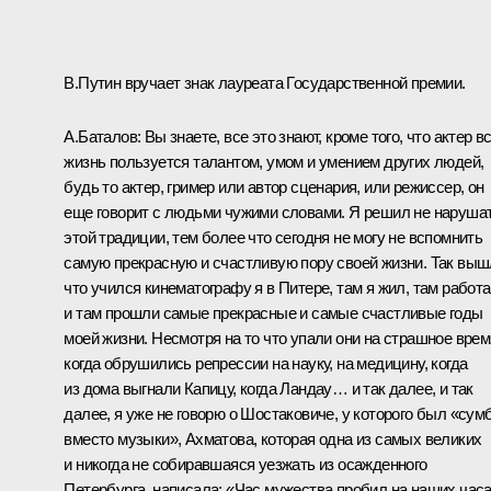
В.Путин вручает знак лауреата Государственной премии.
А.Баталов: Вы знаете, все это знают, кроме того, что актер в
жизнь пользуется талантом, умом и умением других людей,
будь то актер, гример или автор сценария, или режиссер, он
еще говорит с людьми чужими словами. Я решил не наруша
этой традиции, тем более что сегодня не могу не вспомнить
самую прекрасную и счастливую пору своей жизни. Так выш
что учился кинематографу я в Питере, там я жил, там работа
и там прошли самые прекрасные и самые счастливые годы
моей жизни. Несмотря на то что упали они на страшное врем
когда обрушились репрессии на науку, на медицину, когда
из дома выгнали Капицу, когда Ландау… и так далее, и так
далее, я уже не говорю о Шостаковиче, у которого был «сум
вместо музыки», Ахматова, которая одна из самых великих
и никогда не собиравшаяся уезжать из осажденного
Петербурга, написала: «Час мужества пробил на наших часа