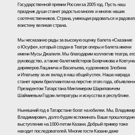
Государственной премии России за 2005 год. Пусть наш
праздник души станет радостью многих и многих наших
соотечественников. Страна, умеющая радоваться и радоват
воистину великая страна.
Мы несказанно рады за высокую оценку балета «Сказание
о Юсуфе», который создан в Театре оперы и балета имени
имени Мусы Джалиля. Мы благодарим коллектив театра, ег
руководство, а также балетмейстеров Боярчикова и Ковтуна
дирижеров Лацанича и Васильева, художников Злобина
и Ипатьеву за их вклад в наш общий успех. Наша награда
станет ярким бриллиантом на перстне этого года, объявленн
Президентом Татарстана Минтимером Шариповичем
Шаймиевым Годом литературы и искусства в республике.
Нынешний год в Татарстане богат на юбилеи. Мы, Владимир
Владимирович, долго будем вспоминать Ваше прошлогодне
выступление на 1000-летии Казани. Добрый пример тоже
находит последователей. Многие гости Казани даже