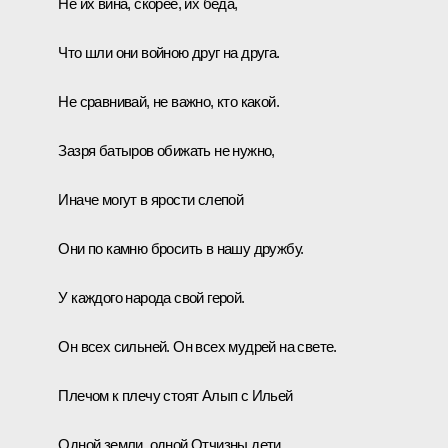
Не их вина, скорее, их беда,
Что шли они войною друг на друга.
Не сравнивай, не важно, кто какой.
Зазря батыров обижать не нужно,
Иначе могут в ярости слепой
Они по камню бросить в нашу дружбу.
У каждого народа свой герой.
Он всех сильней. Он всех мудрей на свете.
Плечом к плечу стоят Алып с Ильей
Одной земли, одной Отчизны дети.