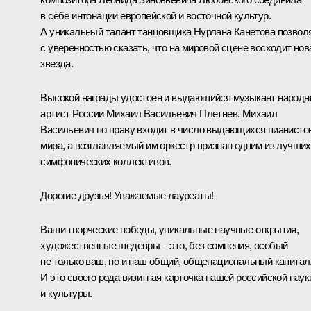
в себе интонации европейской и восточной культур.
А уникальный талант танцовщика Нурлана Канетова позвол
с уверенностью сказать, что на мировой сцене восходит нов
звезда.
Высокой награды удостоен и выдающийся музыкант народ
артист России Михаил Васильевич Плетнев. Михаил
Васильевич по праву входит в число выдающихся пианисто
мира, а возглавляемый им оркестр признан одним из лучших
симфонических коллективов.
Дорогие друзья! Уважаемые лауреаты!
Ваши творческие победы, уникальные научные открытия,
художественные шедевры – это, без сомнения, особый
не только ваш, но и наш общий, общенациональный капитал
И это своего рода визитная карточка нашей российской наук
и культуры.