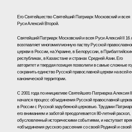
Его Святейшество Святейший Патриарх Московский и всея
Руси Алексий Второй.
Святейший Патриарх Московский и всея Руси Алексий II 16 
возглавляет многомиллионную паству Русской православно
церкви в России, на Украине, в Белоруссии, в Прибалтийски
республиках, в Казахстане и странах Средней Азии. Его
авторитет и твердая позиция позволили в самые сложные г
сохранить единство Русской православной церкви на всей е
канонической территории.
С 2001 года по инициативе Святейшего Патриарха Алексия I
начался процесс объединения Русской православной церкв
в России с Русской зарубежной церковью. Трудами Патриар
его вниманием и заботой преодолевается 80-летний раскол,
обусловленный историческими событиями, и наступает вре
«объединения русского рассеяния со своей Родиной и своей