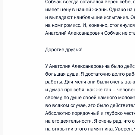
Собчак всегда оставался верен себе,
13 июня 2006 года, 21:44
Санкт-Петербург
имеет цену в нашей жизни. Однако на
и выпадают наибольшие испытания. Он
на компромисс. И, конечно, столкнулс
Начало встречи с главным управл
Анатолий Александрович Собчак не ст
«Ниссан» Карлосом Гоном
Дорогие друзья!
13 июня 2006 года, 21:35
Санкт-Петербург
У Анатолия Александровича было дейс
большая душа. Я достаточно долго раб
Начало встречи с президентом ко
работы. Для меня они были очень важ
Форбсом
и думал про себя: как же так – челове
своему, по душе своей намного моложе
13 июня 2006 года, 20:28
Санкт-Петербург
во всяком случае, это было действит
Абсолютно порядочный и глубоко честн
на его деятельности. Я очень рад, что
Начало встречи с Президентом Фи
на открытии этого памятника. Уверен, ч