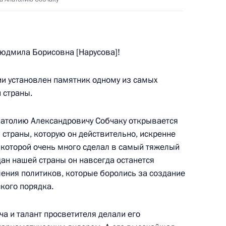
ждународного сотрудничества
Людмила Борисовна [Нарусова]!
и установлен памятник одному из самых
 страны.
 журналистов после
2м
Президентом Грузии Михаилом
натолию Александровичу Собчаку открывается
ь страны, которую он действительно, искренне
я которой очень много сделал в самый тяжелый
дан нашей страны он навсегда останется
ения политиков, которые боролись за создание
кого порядка.
стречи с Президентом Грузии
а и талант просветителя делали его