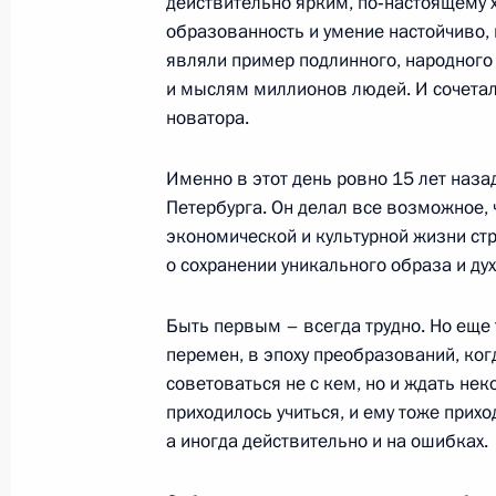
действительно ярким, по‑настоящему 
образованность и умение настойчиво,
являли пример подлинного, народного
и мыслям миллионов людей. И сочетал
13 июня 2006 года, вторник
новатора.
Начало встречи с Президентом Гр
Именно в этот день ровно 15 лет наз
13 июня 2006 года, 22:18
Санкт-Петербург
Петербурга. Он делал все возможное, 
экономической и культурной жизни стр
о сохранении уникального образа и ду
Выступление на церемонии вручен
энергия»
Быть первым – всегда трудно. Но еще 
13 июня 2006 года, 21:52
Санкт-Петербург
перемен, в эпоху преобразований, ко
советоваться не с кем, но и ждать не
приходилось учиться, и ему тоже прихо
а иногда действительно и на ошибках.
Начало встречи с главным управл
«Дженерал Моторс» Ричардом Ваг