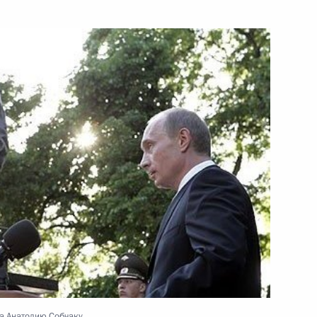
ть следующие материалы
лав государств – членов
чества в расширенном
 совета Шанхайской
а Анатолию Собчаку