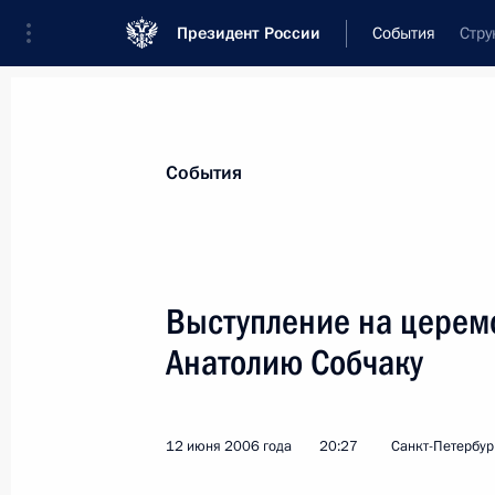
Президент России
События
Стру
Президент
Администрация
Государст
Новости
Стенограммы
Поездки
Те
События
Рубрикация материалов
Все материалы
Выступление на церем
Послания Федеральному Собранию
Анатолию Собчаку
Заявления по важнейшим вопросам
Совещания, заседания, рабочие встречи
12 июня 2006 года
20:27
Санкт-Петербур
Речи и обращения