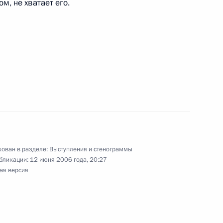
, не хватает его.
 Премьер-министром Латвии
Председателем Правительства
туницей
ован в разделе:
Выступления и стенограммы
бликации:
12 июня 2006 года, 20:27
ая версия
гском международном
8м