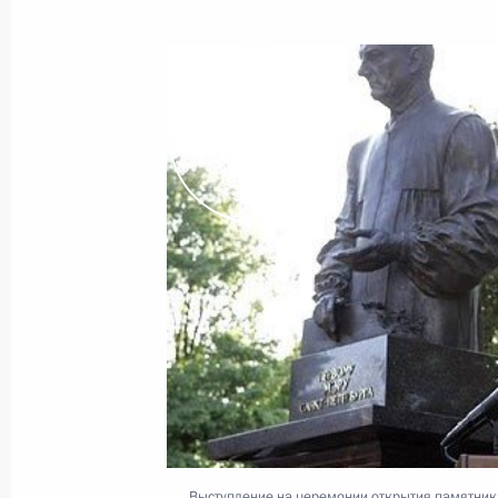
Показа
Выступление на заседании Совета г
Шанхайской организации сотрудни
составе
15 июня 2006 года, 10:40
14 июня 2006 года, среда
Выступление на открытии Делового
организации сотрудничества
14 июня 2006 года, 17:43
Шанхай
Выступление на церемонии открытия памятник