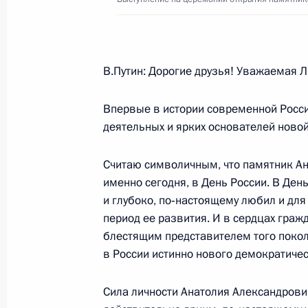
ШОС – новая модель успешного ме
В.Путин: Дорогие друзья! Уважаемая 
14 июня 2006 года, 12:02
Впервые в истории современной Росси
деятельных и ярких основателей новой
Ответы на дополнительные вопросы
совместной пресс-конференции с 
Считаю символичным, что памятник А
Саакашвили
именно сегодня, в День России. В Ден
14 июня 2006 года, 11:39
Санкт-Петербург
и глубоко, по‑настоящему любил и дл
период ее развития. И в сердцах граж
блестящим представителем того покол
в России истинно нового демократичес
Пресс-конференция по окончании в
Михаилом Саакашвили
Сила личности Анатолия Александрович
14 июня 2006 года, 11:31
Санкт-Петербург