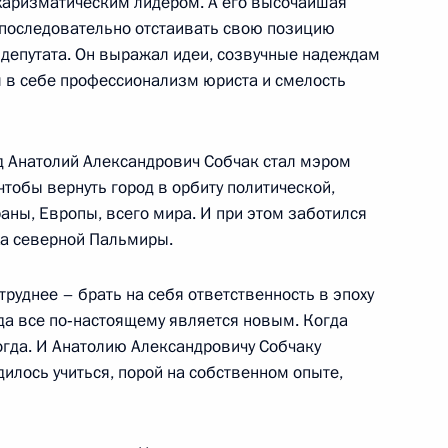
харизматическим лидером. А его высочайшая
 последовательно отстаивать свою позицию
 депутата. Он выражал идеи, созвучные надеждам
 в себе профессионализм юриста и смелость
узии Михаилом Саакашвили
ад Анатолий Александрович Собчак стал мэром
чтобы вернуть город в орбиту политической,
аны, Европы, всего мира. И при этом заботился
ха северной Пальмиры.
ия премии «Глобальная
3м
труднее – брать на себя ответственность в эпоху
гда все по‑настоящему является новым. Когда
когда. И Анатолию Александровичу Собчаку
дилось учиться, порой на собственном опыте,
яющим директором компании
онером