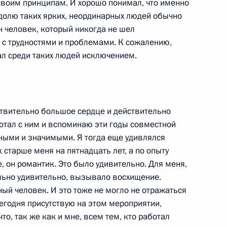
 своим принципам. И хорошо понимал, что именно
 долю таких ярких, неординарных людей обычно
 человек, который никогда не шел
я с трудностями и проблемами. К сожалению,
яющим директором компании
ал среди таких людей исключением.
твительно большое сердце и действительно
отал с ним и вспоминаю эти годы совместной
мпании «Форбс» Стивеном
ными и значимыми. Я тогда еще удивлялся
к старше меня на пятнадцать лет, а по опыту
, он романтик. Это было удивительно. Для меня,
ельно удивительно, вызывало восхищение.
ый человек. И это тоже не могло не отражаться
 сегодня присутствую на этом мероприятии,
нляндии Тарьей Халонен
то, так же как и мне, всем тем, кто работал