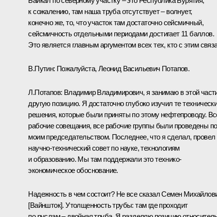
Байкал по северному участку – это Республика Бурятия,
к сожалению, там наша труба отсутствует – волнует,
конечно же, то, что участок там достаточно сейсмичный,
сейсмичность отдельными периодами достигает 11 баллов.
Это является главным аргументом всех тех, кто с этим связа
В.Путин: Пожалуйста, Леонид Васильевич Потапов.
Л.Потапов: Владимир Владимирович, я занимаю в этой част
другую позицию. Я достаточно глубоко изучил те техническ
решения, которые были приняты по этому нефтепроводу. Вс
рабочие совещания, все рабочие группы были проведены п
моим председательством. Последнее, что я сделал, провел
научно-технический совет по науке, технологиям
и образованию. Мы там поддержали это технико-
экономическое обоснование.
Надежность в чем состоит? Не все сказал Семен Михайлов
[Вайншток]. Утолщенность трубы: там где проходит
по руслам – двойная труба. Я разделяю позицию относител