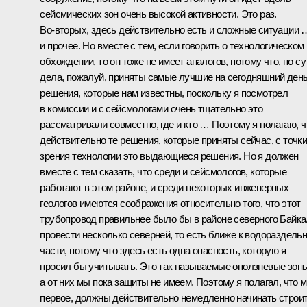
сейсмических зон очень высокой активности. Это раз.
Во‑вторых, здесь действительно есть и сложные ситуации 
и прочее. Но вместе с тем, если говорить о технологическом
обхождении, то он тоже не имеет аналогов, потому что, по су
дела, пожалуй, приняты самые лучшие на сегодняшний ден
решения, которые нам известны, поскольку я посмотрел
в комиссии и с сейсмологами очень тщательно это
рассматривали совместно, где и кто … Поэтому я полагаю, ч
действительно те решения, которые приняты сейчас, с точк
зрения технологии это выдающиеся решения. Но я должен
вместе с тем сказать, что среди и сейсмологов, которые
работают в этом районе, и среди некоторых инженерных
геологов имеются соображения относительно того, что этот
трубопровод правильнее было бы в районе северного Байк
провести несколько северней, то есть ближе к водораздель
части, потому что здесь есть одна опасность, которую я
просил бы учитывать. Это так называемые оползневые зоны
а от них мы пока защиты не имеем. Поэтому я полагал, что м
первое, должны действительно немедленно начинать строит