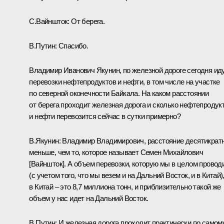
С.Вайншток: От берега.
В.Путин: Спасибо.
Владимир Иванович Якунин, по железной дороге сегодня ид
перевозки нефтепродуктов и нефти, в том числе на участке
по северной оконечности Байкала. На каком расстоянии
от берега проходит железная дорога и сколько нефтепродук
и нефти перевозится сейчас в сутки примерно?
В.Якунин: Владимир Владимирович, расстояние десятикрат
меньше, чем то, которое называет Семен Михайлович
[Вайншток]. А объем перевозки, которую мы в целом провод
(с учетом того, что мы везем и на Дальний Восток, и в Китай)
в Китай – это 8,7 миллиона тонн, и приблизительно такой же
объем у нас идет на Дальний Восток.
В.Путин: И железная дорога проходит практически по самом