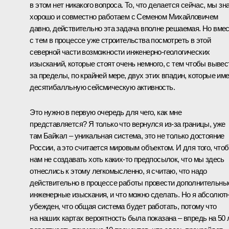
в этом нет никакого вопроса. То, что делается сейчас, мы зн
хорошо и совместно работаем с Семеном Михайловичем
давно, действительно эта задача вполне решаемая. Но вме
с тем в процессе уже строительства посмотреть в этой
северной части возможности инженерно-геологических
изысканий, которые стоят очень немного, с тем чтобы вывес
за пределы, по крайней мере, двух этих впадин, которые им
десятибалльную сейсмическую активность.
Это нужно в первую очередь для чего, как мне
представляется? Я только что вернулся из‑за границы, уже
там Байкал – уникальная система, это не только достояние
России, а это считается мировым объектом. И для того, что
нам не создавать хоть каких‑то предпосылок, что мы здесь
отнеслись к этому легкомысленно, я считаю, что надо
действительно в процессе работы провести дополнительны
инженерные изыскания, и что можно сделать. Но я абсолют
убежден, что общая система будет работать, потому что
на наших картах вероятность была показана – впредь на 50 