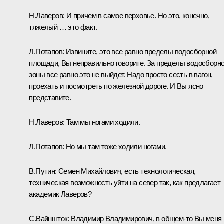
Н.Лаверов: И причем в самое верховье. Но это, конечно,
тяжелый … это факт.
Л.Потапов: Извините, это все равно пределы водосборной
площади, Вы неправильно говорите. За пределы водосборн
зоны все равно это не выйдет. Надо просто сесть в вагон,
проехать и посмотреть по железной дороге. И Вы ясно
представите.
Н.Лаверов: Там мы ногами ходили.
Л.Потапов: Но мы там тоже ходили ногами.
В.Путин: Семен Михайлович, есть технологическая,
техническая возможность уйти на север так, как предлагает
академик Лаверов?
С.Вайншток: Владимир Владимирович, в общем‑то Вы меня