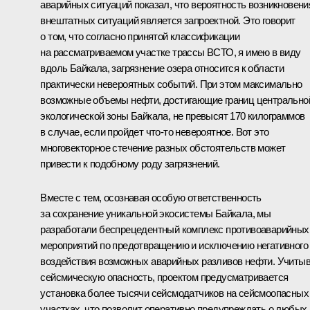
аварийных ситуаций показал, что вероятность возникновени
внештатных ситуаций является запроектной. Это говорит
о том, что согласно принятой классификации
на рассматриваемом участке трассы ВСТО, я имею в виду
вдоль Байкала, загрязнение озера относится к области
практически невероятных событий. При этом максимально
возможные объемы нефти, достигающие границ центрально
экологической зоны Байкала, не превысят 170 килограммов
в случае, если пройдет что‑то невероятное. Вот это
многовекторное стечение разных обстоятельств может
привести к подобному роду загрязнений.
Вместе с тем, осознавая особую ответственность
за сохранение уникальной экосистемы Байкала, мы
разработали беспрецедентный комплекс противоаварийных
мероприятий по предотвращению и исключению негативного
воздействия возможных аварийных разливов нефти. Учиты
сейсмическую опасность, проектом предусматривается
установка более тысячи сейсмодатчиков на сейсмоопасных
участках, что позволит оперативно предупреждать о любых