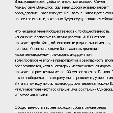
В настоящее время действительно, как доложил Семен
Михайлович [Вайншток], железная дорога активно завозит
оборудование – завезено уже 1652 вагона. Завоз идет ритми
на все три станции, в которых будет осуществляться сборка
Что касается мнения общественности, то общественность,
конечно же, беспокоит то, что на расстоянии 800 метров
проходит труба. Хотя, объективности ради, стоит отметить, 
силами, обеспечивающими безопасность движения
на железнодорожном транспорте, инцидент при
транспортировке вполне предотвратим и безопасность впол
обеспечивается, хотя в некоторых местах железная дорога
проходит на расстоянии менее 100 метров от озера Байкал. 
южное побережье, по которому мы в прошлом году перевезл
8,7, а в этом году по соглашению должны перевезти около 1
миллионов тонн нефти со станции Зуй, со станций Суховска
и Суховская-Южная.
Общественность в плане прохода трубы в районе озера