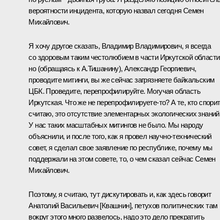
вероятности инцидента, которую назвал сегодня Семен
Михайлович.
Я хочу другое сказать, Владимир Владимирович, я всегда
со здоровым таким честолюбием в части Иркутской области
но (обращаясь к А.Тишанину), Александр Георгиевич,
проводите митинги, вы же сейчас загрязняете байкальским
ЦБК. Проведите, перепрофилируйте. Могучая область
Иркутская. Что же не перепрофилируете‑то? А те, кто спорит,
считаю, это отсутствие элементарных экологических знаний
У нас таких масштабных митингов не было. Мы народу
объяснили, и после того, как я провел научно-технический
совет, я сделал свое заявление по республике, почему мы
поддержали на этом совете, то, о чем сказал сейчас Семен
Михайлович.
Поэтому, я считаю, тут дискутировать и, как здесь говорит
Анатолий Васильевич [Квашнин], петухов политических там
вокруг этого много развелось, надо это дело прекратить