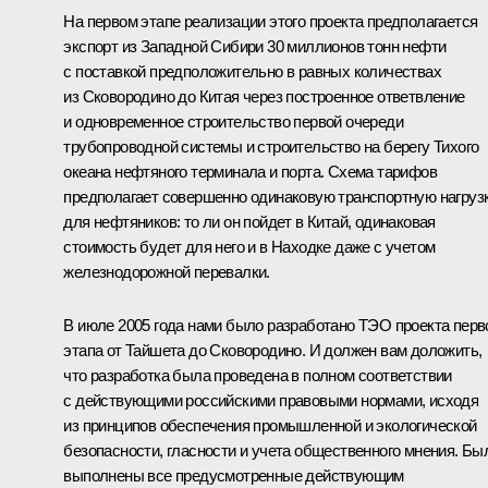
На первом этапе реализации этого проекта предполагается
экспорт из Западной Сибири 30 миллионов тонн нефти
с поставкой предположительно в равных количествах
из Сковородино до Китая через построенное ответвление
и одновременное строительство первой очереди
трубопроводной системы и строительство на берегу Тихого
океана нефтяного терминала и порта. Схема тарифов
предполагает совершенно одинаковую транспортную нагруз
для нефтяников: то ли он пойдет в Китай, одинаковая
стоимость будет для него и в Находке даже с учетом
железнодорожной перевалки.
В июле 2005 года нами было разработано ТЭО проекта перв
этапа от Тайшета до Сковородино. И должен вам доложить,
что разработка была проведена в полном соответствии
с действующими российскими правовыми нормами, исходя
из принципов обеспечения промышленной и экологической
безопасности, гласности и учета общественного мнения. Бы
выполнены все предусмотренные действующим