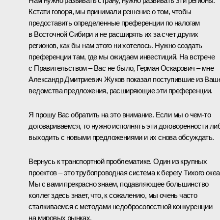
Нам нужно развивать страну, нужно развивать эти регионы.
Кстати говоря, мы принимали решение о том, чтобы
предоставить определенные преференции по налогам
в Восточной Сибири и не расширять их за счет других
регионов, как бы нам этого ни хотелось. Нужно создать
преференции там, где мы ожидаем инвестиций. На встрече
с Правительством – Вас не было, Герман Оскарович – мне
Александр Дмитриевич Жуков показал поступившие из Ваш
ведомства предложения, расширяющие эти преференции.
Я прошу Вас обратить на это внимание. Если мы о чем‑то
договариваемся, то нужно исполнять эти договоренности ли
выходить с новыми предложениями и их снова обсуждать.
Вернусь к транспортной проблематике. Один из крупных
проектов – это трубопроводная система к берегу Тихого океа
Мы с вами прекрасно знаем, подавляющее большинство
коллег здесь знает, что, к сожалению, мы очень часто
сталкиваемся с методами недобросовестной конкуренции
на мировых рынках.