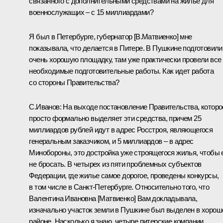
связанного с дополнительными средствами на жилье для
военнослужащих – с 15 миллиардами?
Я был в Петербурге, губернатор [В.Матвиенко] мне
показывала, что делается в Питере. В Пушкине подготовили
очень хорошую площадку, там уже практически провели все
необходимые подготовительные работы. Как идет работа
со стороны Правительства?
С.Иванов: На выходе постановление Правительства, которо
просто формально выделяет эти средства, причем 25
миллиардов рублей идут в адрес Росстроя, являющегося
генеральным заказчиком, и 5 миллиардов – в адрес
Минобороны, это достройка уже строящегося жилья, чтобы 
не бросать. В четырех из пяти проблемных субъектов
Федерации, где жилье самое дорогое, проведены конкурсы,
в том числе в Санкт-Петербурге. Относительно того, что
Валентина Ивановна [Матвиенко] Вам докладывала,
изначально участок земли в Пушкине был выделен в хоро
районе. Насколько я знаю, четыре питерские компании