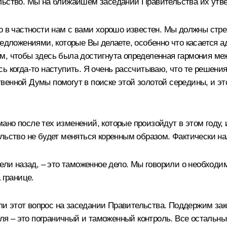
льство. Мы на ближайшем заседании Правительства их утв
о в частности нам с вами хорошо известен. Мы должны стре
редложениями, которые Вы делаете, особенно что касается 
м, чтобы здесь была достигнута определенная гармония м
ь когда‑то наступить. Я очень рассчитываю, что те решения
венной Думы помогут в поиске этой золотой середины, и э
ано после тех изменений, которые произойдут в этом году,
ельство не будет меняться коренным образом. Фактически н
дели назад, – это таможенное дело. Мы говорили о необхо
 границе.
этот вопрос на заседании Правительства. Поддержим законо
роля – это пограничный и таможенный контроль. Все осталь