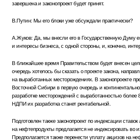
завершена и законопроект будет принят.
В.Путин: Мы его блоки уже обсуждали практически?
А.Жуков: Да, мы внесли его в Государственную Думу е
и интересы бизнеса, с одной стороны, и, конечно, инте
В ближайшее время Правительством будет внесен целый
очередь хотелось бы сказать о проекте закона, напр
на выработанных месторождениях. В законопроекте пр
Восточной Сибири в первую очередь и континентальн
разработке месторождений с выработанностью более 80
НДПИ их разработка станет рентабельной.
Подготовлен также законопроект по индексации ставок 
на нефтепродукты предлагается не индексировать во из
Предполагается также перенести уплату акцизов на н