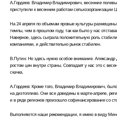
А.Гордеев: Владимир Владимирович, весенние полевые 
приступили к весенним работам сельхозорганизации Цен
На 24 апреля по объемам яровые культуры размещены н
темпы, чем в прошлом году, так как было у нас отстав
Наверное, здесь сыграла положительную роль стабили
компаниями, и действительно рынок стабилен.
В.Путин: Но здесь нужно особое внимание. Александр 
ростом цен внутри страны. Совпадает у нас это с ве
скачка.
А.Гордеев: Кроме того, Владимир Владимирович, было
на дизтопливо. Они все доведены в марте-апреле, рег
и в ряде регионов произошло софинансирование со с
Выполняются наши рекомендации, я имею в виду Минсе