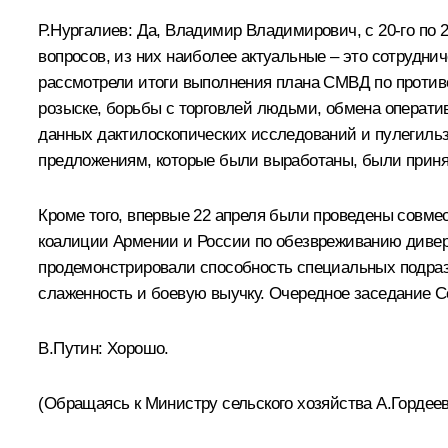
Р.Нургалиев: Да, Владимир Владимирович, с 20-го по 
вопросов, из них наиболее актуальные – это сотрудни
рассмотрели итоги выполнения плана СМВД по против
розыске, борьбы с торговлей людьми, обмена операти
данных дактилоскопических исследований и пулегильз
предложениям, которые были выработаны, были прин
Кроме того, впервые 22 апреля были проведены совме
коалиции Армении и России по обезвреживанию диверс
продемонстрировали способность специальных подразд
слаженность и боевую выучку. Очередное заседание С
В.Путин: Хорошо.
(Обращаясь к Министру сельского хозяйства А.Гордеев