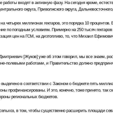
работы входят в активную фазу. На сегодня кроме, естест
трального округа, Приволжского округа, Дальневосточного, 
а четырех миллионах гектаров, это порядка 10 процентов.
ание по погодным условиям. Примерно на 250 тысяч гектаров 
зация цен на ГСМ, на дизтопливо, то, что Михаил Ефимов
Дмитриевич [Жуков] уже об этом говорил, мы все знаем, ро
сенне-полевыми работами, и Правительство должно предприн
 выделено в соответствии с Законом о бюджете пять милли
ионы профинансированы. И это, конечно, тоже принято, так 
тороны региональных бюджетов.
льхоз, в том, чтобы существенно расширить площади сева в