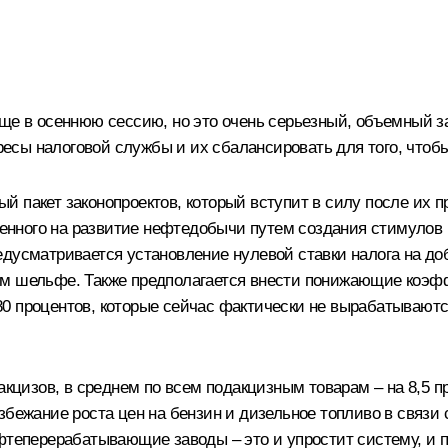
ще в осеннюю сессию, но это очень серьезный, объемный зак
ресы налоговой службы и их сбалансировать для того, чтобы 
 пакет законопроектов, который вступит в силу после их п
авленного на развитие нефтедобычи путем создания стимуло
едусматривается установление нулевой ставки налога на до
ом шельфе. Также предполагается внести понижающие коэф
 процентов, которые сейчас фактически не вырабатываются 
акцизов, в среднем по всем подакцизным товарам – на 8,5 п
бежание роста цен на бензин и дизельное топливо в связи с
ефтеперерабатывающие заводы – это и упростит систему, и 