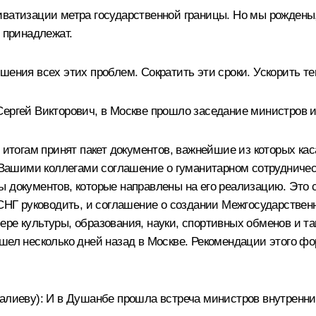
иватизации метра государственной границы. Но мы рождены,
 принадлежат.
шения всех этих проблем. Сократить эти сроки. Ускорить т
Сергей Викторович, в Москве прошло заседание министров и
го итогам принят пакет документов, важнейшие из которых 
с Вашими коллегами соглашение о гуманитарном сотрудничес
ы документов, которые направлены на его реализацию. Это 
 СНГ руководить, и соглашение о создании Межгосударствен
ре культуры, образования, науки, спортивных обменов и та
ошел несколько дней назад в Москве. Рекомендации этого ф
галиеву): И в Душанбе прошла встреча министров внутренни