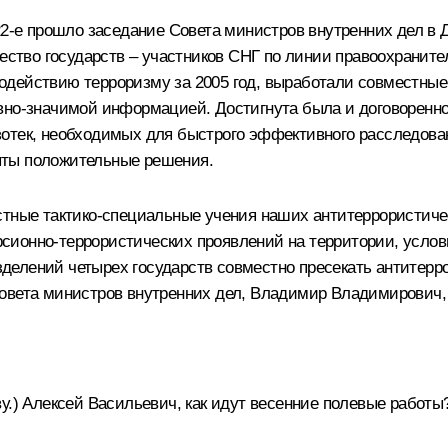
22-е прошло заседание Совета министров внутренних дел в 
чество государств – участников СНГ по линии правоохранит
одействию терроризму за 2005 год, выработали совместны
вно-значимой информацией. Достигнута была и договоренно
отек, необходимых для быстрого эффективного расследован
яты положительные решения.
стные тактико-специальные учения наших антитеррористиче
ионно-террористических проявлений на территории, условн
елений четырех государств совместно пресекать антитерро
овета министров внутренних дел, Владимир Владимирович, н
у.) Алексей Васильевич, как идут весенние полевые работы