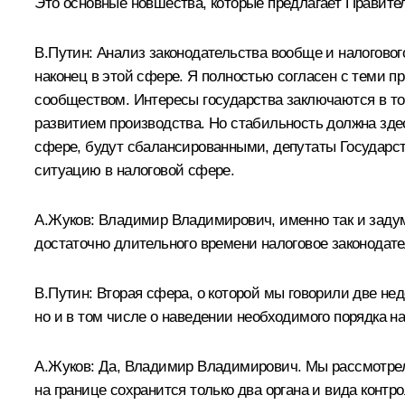
Это основные новшества, которые предлагает Правите
В.Путин: Анализ законодательства вообще и налоговог
наконец в этой сфере. Я полностью согласен с теми п
сообществом. Интересы государства заключаются в то
развитием производства. Но стабильность должна здес
сфере, будут сбалансированными, депутаты Государст
ситуацию в налоговой сфере.
А.Жуков: Владимир Владимирович, именно так и задум
достаточно длительного времени налоговое законодат
В.Путин: Вторая сфера, о которой мы говорили две не
но и в том числе о наведении необходимого порядка на
А.Жуков: Да, Владимир Владимирович. Мы рассмотрели 
на границе сохранится только два органа и вида конт