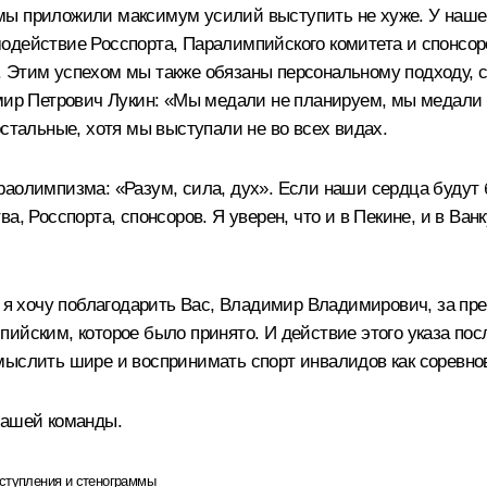
ы приложили максимум усилий выступить не хуже. У нашей
одействие Росспорта, Паралимпийского комитета и спонсор
 Этим успехом мы также обязаны персональному подходу, с
имир Петрович Лукин: «Мы медали не планируем, мы медали
остальные, хотя мы выступали не во всех видах.
аолимпизма: «Разум, сила, дух». Если наши сердца будут 
а, Росспорта, спонсоров. Я уверен, что и в Пекине, и в В
та я хочу поблагодарить Вас, Владимир Владимирович, за 
ийским, которое было принято. И действие этого указа по
мыслить шире и воспринимать спорт инвалидов как соревно
нашей команды.
ступления и стенограммы