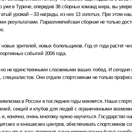
 Но уже в Турине, опередив 38 сборных команд мира, вы уве
атый урожай – 33 награды, из них 13 золотых. При этом на
ми результатами. Параолимпийская сборная не только досто
ю.
овых зрителей, новых болельщиков. Год от года растет чи
портивных событий 2006 года.
но не единственными слагаемыми ваших побед. И сегодня я
 специалистов. Они отдали спортсменам не только професси
олимпизма в России в последние годы меняется. Наши спор
ений, секций и клубов для людей с ограниченными возможн
 и, конечно, очень многому нужно научиться. Государство 
детских и юношеских центров, обеспечивать спортсменов с
о ваш опыт, ваш авторитет, ваши рекомендации будут содей