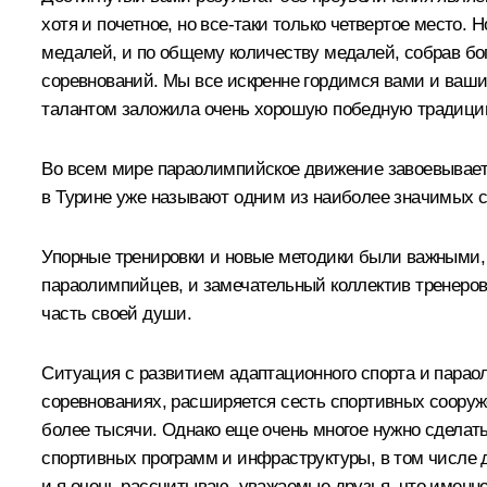
хотя и почетное, но все‑таки только четвертое место.
медалей, и по общему количеству медалей, собрав бог
соревнований. Мы все искренне гордимся вами и ваши
талантом заложила очень хорошую победную традици
Во всем мире параолимпийское движение завоевывает н
в Турине уже называют одним из наиболее значимых с
Упорные тренировки и новые методики были важными, 
параолимпийцев, и замечательный коллектив тренеров,
часть своей души.
Ситуация с развитием адаптационного спорта и пара
соревнованиях, расширяется сесть спортивных сооруж
более тысячи. Однако еще очень многое нужно сделать
спортивных программ и инфраструктуры, в том числе 
и я очень рассчитываю, уважаемые друзья, что именн