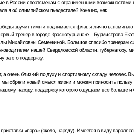
ые в России спортсменам с ограниченными возможностями н
ла я об олимпийском пьедестале? Конечно, нет.
победы звучит гимн и поднимается флаг, я лично вспоминаю 
первый тренер в городе Краснотурьинске – Бурмистрова Ека
милы Михайловны Семенкиной. Большое спасибо тренерам с
ководителям нашей Свердловской области, губернатору, м
у за его поддержку.
 а очень близкий по духу и спортивному складу человек. В
е мы обрели новый смысл жизни и можем приносить пользу
 нашему народу, поддержку которого ощущаем все больше и
приставки «пара» (около, наряду). Имеется в виду паралл