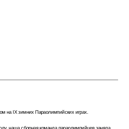
ом на IX зимних Параолимпийских играх.
году, наша сборная команда параолимпийцев заняла