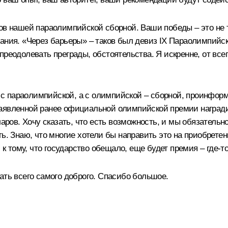
ов нашей параолимпийской сборной. Ваши победы – это не 
вания. «Через барьеры» – таков был девиз IX Параолимпийс
преодолевать преграды, обстоятельства. Я искренне, от все
не с параолимпийской, а с олимпийской – сборной, проинфор
заявленной ранее официальной олимпийской премии награди
ларов. Хочу сказать, что есть возможность, и мы обязатель
ь. Знаю, что многие хотели бы направить это на приобретени
 к тому, что государство обещало, еще будет премия – где‑т
ать всего самого доброго. Спасибо большое.