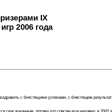
призерами IX
игр 2006 года
 поздравить с блестящими успехами, с блестящим результат
тся сенсационным, потому что совсем еще недавно, в 2002 