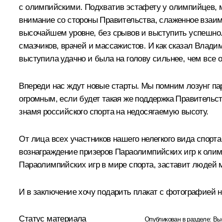
с олимпийскими. Подхватив эстафету у олимпийцев, м
внимание со стороны Правительства, слаженное взаим
высочайшем уровне, без срывов и выступить успешно.
смазчиков, врачей и массажистов. И как сказал Влад
выступила удачно и была на голову сильнее, чем все 
Впереди нас ждут новые старты. Мы помним лозунг пар
огромным, если будет такая же поддержка Правительств
знамя российского спорта на недосягаемую высоту.
От лица всех участников нашего нелегкого вида спор
вознаграждение призеров Параолимпийских игр к олимп
Параолимпийских игр в мире спорта, заставит людей 
И в заключение хочу подарить плакат с фотографией 
Статус материала
Опубликован в разделе:
Вы