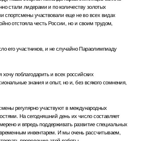
ренно стали лидерами и по количеству золотых
ши спортсмены участвовали еще не во всех видах
йно отстояла честь России, но и своим трудом,
сло его участников, и не случайно Параолимпиаду
 хочу поблагодарить и всех российских
ональные знания и опыт, но и, без всякого сомнения,
тсмены регулярно участвуют в международных
остями. На сегодняшний день их число составляет
намерено и впредь поддерживать развитие специальных
овременным инвентарем. И мы очень рассчитываем,
ствовать проведению этой работы.