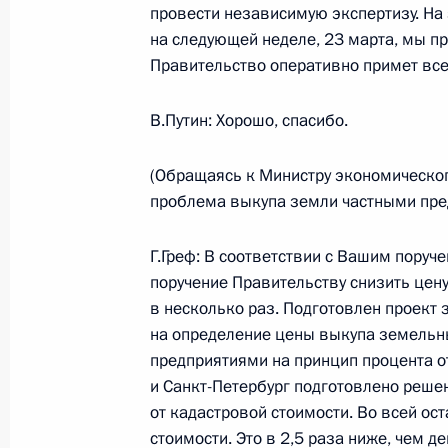
провести независимую экспертизу. На
10 марта 2006 года, 22:37
Алжир, Президен
на следующей неделе, 23 марта, мы пр
Правительство оперативно примет все
9 марта 2006 года, четверг
В.Путин: Хорошо, спасибо.
Начало рабочей встречи с Минис
(Обращаясь к Министру экономического
технологий и связи Леонидом Рей
проблема выкупа земли частными пре
9 марта 2006 года, 17:46
Ново-Огарево
Г.Греф: В соответствии с Вашим поруч
поручение Правительству снизить це
в несколько раз. Подготовлен проект 
7 марта 2006 года, вторник
на определение цены выкупа земельн
Торжественное мероприятие по слу
предприятиями на принцип процента о
Московского Кремля
и Санкт-Петербург подготовлено реше
от кадастровой стоимости. Во всей ос
7 марта 2006 года, 18:23
Москва, Большой 
стоимости. Это в 2,5 раза ниже, чем 