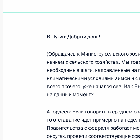
Показа
В.Путин: Добрый день!
Начало рабочей встречи с Президе
Муратом Зязиковым
(Обращаясь к Министру сельского хозя
начнем с сельского хозяйства. Мы го
15 марта 2006 года, 16:16
Москва, Кремль
необходимые шаги, направленные на п
климатическими условиями зимой и с п
всего прочего, уже начался сев. Как 
14 марта 2006 года, вторник
на данный момент?
Вступительное слово на совещании
А.Гордеев: Если говорить в среднем о 
энергетики
то отставание идет примерно на неделю
14 марта 2006 года, 16:28
Москва, Кремль
Правительства с февраля работает м
округах, провели соответствующие со