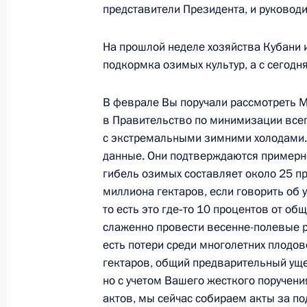
представители Президента, и руководи
13 марта 2006 года, понедельник
На прошлой неделе хозяйства Кубани 
Начало рабочей встречи с губерна
подкормка озимых культур, а с сегодн
Сергеем Морозовым
В феврале Вы поручали рассмотреть М
13 марта 2006 года, 20:43
Москва, Кремль
в Правительство по минимизации всег
с экстремальными зимними холодами.
данные. Они подтверждаются примерно
Стенографический отчет о совещан
гибель озимых составляет около 25 пр
13 марта 2006 года, 15:22
Москва, Кремль
миллиона гектаров, если говорить об 
то есть это где‑то 10 процентов от об
слаженно провести весенне-полевые р
есть потери среди многолетних плодов
10 марта 2006 года, пятница
гектаров, общий предварительный уще
Заявление для прессы по окончани
но с учетом Вашего жесткого поручени
переговоров
актов, мы сейчас собираем акты за п