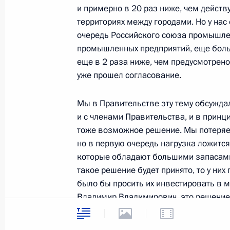
и примерно в 20 раз ниже, чем дейст
территориях между городами. Но у нас
Выступление на торжественном мер
очередь Российского союза промышле
летия музеев Московского Кремля
промышленных предприятий, еще больше
еще в 2 раза ниже, чем предусмотрен
7 марта 2006 года, 16:30
Москва, Большой 
уже прошел согласование.
Мы в Правительстве эту тему обсужд
Начало рабочей встречи с Первым 
и с членами Правительства, и в принц
Правительства Дмитрием Медведе
тоже возможное решение. Мы потеряем
7 марта 2006 года, 16:04
Москва, Кремль
но в первую очередь нагрузка ложитс
которые обладают большими запасами
такое решение будет принято, то у них
было бы просить их инвестировать в 
6 марта 2006 года, понедельник
Владимир Владимирович, это решение 
Встреча с чемпионами и призерами
такое решение Вами будет принято – ил
в Турине
что мы в течение месяца могли бы это