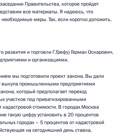
 заседании Правительства, которое пройдет
тский дворец Мурадия
едставим все материалы. Я надеюсь, что
 необходимые меры. Так, если коротко доложить.
тром информационных
 развития и торговли Г.Грефу) Герман Оскарович,
маном
дприятиями и организациями.
ением мы подготовили проект закона. Вы дали
ну выкупа промышленными предприятиями
закона, который предполагает переход
ых участков под приватизированными
чаю 200-летия музеев
т кадастровой стоимости. В городах Москва
ние такую цифру установить в 20 процентов
тальных городах – 5 процентов от кадастровой
Кремлевский дворец
действующая на сегодняшний день ставка,