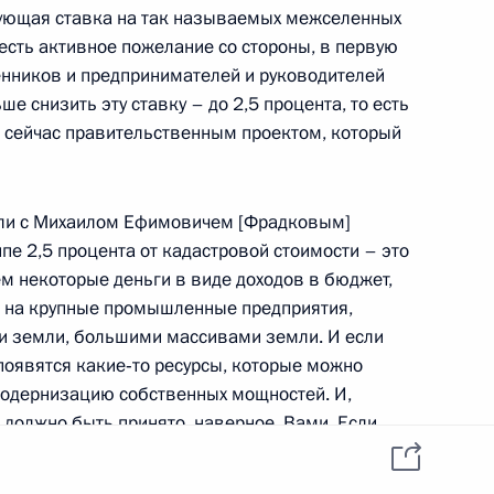
вующая ставка на так называемых межселенных
 есть активное пожелание со стороны, в первую
оприятии по случаю 200-
4м
нников и предпринимателей и руководителей
 снизить эту ставку – до 2,5 процента, то есть
о сейчас правительственным проектом, который
Кремлевский дворец
али с Михаилом Ефимовичем [Фрадковым]
заместителем Председателя
ипе 2,5 процента от кадастровой стоимости – это
вым
 некоторые деньги в виде доходов в бюджет,
я на крупные промышленные предприятия,
 земли, большими массивами земли. И если
 появятся какие‑то ресурсы, которые можно
модернизацию собственных мощностей. И,
должно быть принято, наверное, Вами. Если
 ХХ зимних Олимпийских игр
и 5 процентов, или 2,5 процента, – то, я думаю,
5м
т вопрос рассмотреть на Правительстве и внести