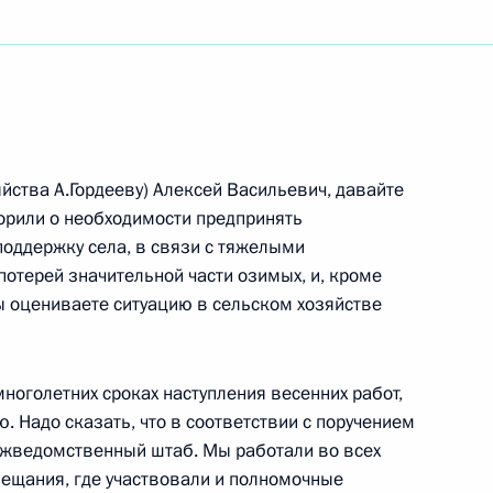
ть следующие материалы
нтом Республики Ингушетия
йства А.Гордееву) Алексей Васильевич, давайте
ворили о необходимости предпринять
оддержку села, в связи с тяжелыми
отерей значительной части озимых, и, кроме
Вы оцениваете ситуацию в сельском хозяйстве
 по развитию атомной
многолетних сроках наступления весенних работ,
. Надо сказать, что в соответствии с поручением
ежведомственный штаб. Мы работали во всех
вещания, где участвовали и полномочные