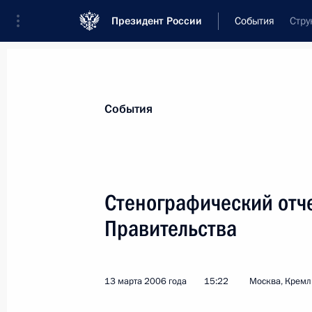
Президент России
События
Стру
Президент
Администрация
Государст
Новости
Стенограммы
Поездки
Те
События
Рубрикация материалов
Все материалы
Стенографический отч
Послания Федеральному Собранию
Правительства
Заявления по важнейшим вопросам
Совещания, заседания, рабочие встречи
13 марта 2006 года
15:22
Москва, Кремл
Речи и обращения