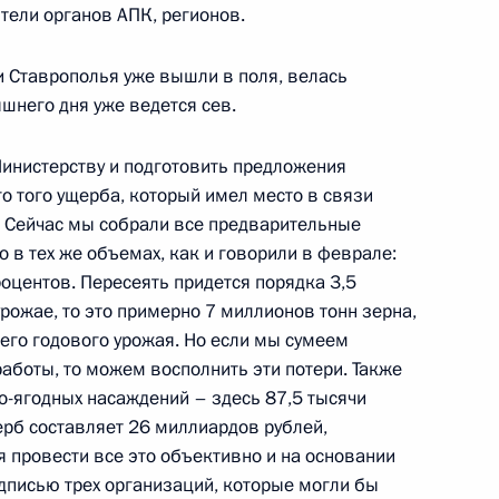
тели органов АПК, регионов.
и Ставрополья уже вышли в поля, велась
тором Ульяновской области
яшнего дня уже ведется сев.
инистерству и подготовить предложения
о того ущерба, который имел место в связи
 Сейчас мы собрали все предварительные
 в тех же объемах, как и говорили в феврале:
ии с членами Правительства
оцентов. Пересеять придется порядка 3,5
урожае, то это примерно 7 миллионов тонн зерна,
щего годового урожая. Но если мы сумеем
аботы, то можем восполнить эти потери. Также
о-ягодных насаждений – здесь 87,5 тысячи
рб составляет 26 миллиардов рублей,
и российско-алжирских
я провести все это объективно и на основании
одписью трех организаций, которые могли бы