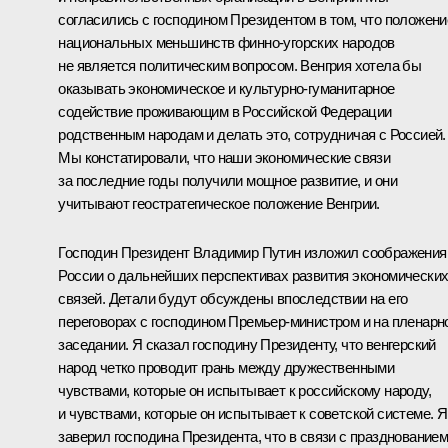
согласились с господином Президентом в том, что положени
национальных меньшинств финно-угорских народов
не является политическим вопросом. Венгрия хотела бы
оказывать экономическое и культурно-гуманитарное
содействие проживающим в Российской Федерации
родственным народам и делать это, сотрудничая с Россией.
Мы констатировали, что наши экономические связи
за последние годы получили мощное развитие, и они
учитывают геостратегическое положение Венгрии.
Господин Президент Владимир Путин изложил соображения
России о дальнейших перспективах развития экономически
связей. Детали будут обсуждены впоследствии на его
переговорах с господином Премьер-министром и на пленарн
заседании. Я сказал господину Президенту, что венгерский
народ четко проводит грань между дружественными
чувствами, которые он испытывает к российскому народу,
и чувствами, которые он испытывает к советской системе. Я
заверил господина Президента, что в связи с празднование