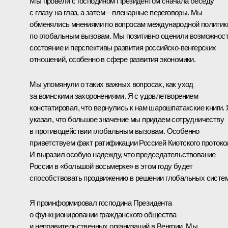
Мы провели с господином Президентом сначала беседу
с глазу на глаз, а затем – пленарные переговоры. Мы
обменялись мнениями по вопросам международной политик
по глобальным вызовам. Мы позитивно оценили возможност
состояние и перспективы развития российско-венгерских
отношений, особенно в сфере развития экономики.
Мы упомянули о таких важных вопросах, как уход
за воинскими захоронениями. Я с удовлетворением
констатировал, что вернулись к нам шарошпатакские книги. 
указал, что большое значение мы придаем сотрудничеству
в противодействии глобальным вызовам. Особенно
приветствуем факт ратификации Россией Киотского протоко
И выразил особую надежду, что председательствование
России в «большой восьмерке» в этом году будет
способствовать продвижению в решении глобальных систем
Я проинформировал господина Президента
о функционировании гражданского общества
и неправительственных организаций в Венгрии. Мы