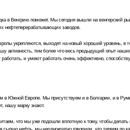
ка в Венгрию поможет. Мы сегодня вышли на венгерский ры
ших нефтеперерабатывающих заводов.
ропы укрепляются, выходят на новый хороший уровень, в т
ашу активность, тем более что весь предыдущий опыт наш
 работать, и умеют работать очень эффективно, способству
 в Южной Европе. Мы присутствуем и в Болгарии, и в Румы
т, нашу марку знают.
итаем, что мы уже подошли вплотную к тому, чтобы делать 
ая сырую нефть, мы неоднократно говорили, что теряем по 