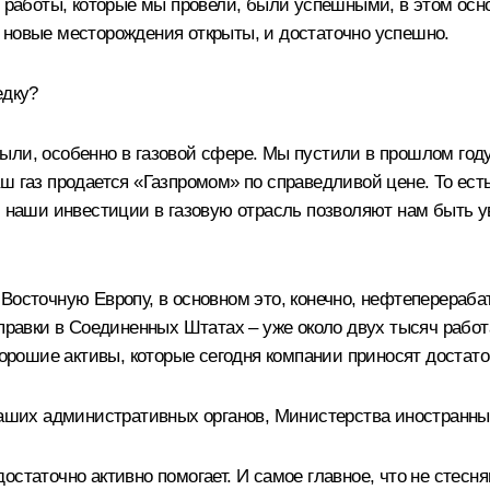
ие работы, которые мы провели, были успешными, в этом о
 новые месторождения открыты, и достаточно успешно.
едку?
ыли, особенно в газовой сфере. Мы пустили в прошлом год
ш газ продается «Газпромом» по справедливой цене. То ест
 И наши инвестиции в газовую отрасль позволяют нам быть
 Восточную Европу, в основном это, конечно, нефтеперераб
аправки в Соединенных Штатах – уже около двух тысяч рабо
 хорошие активы, которые сегодня компании приносят доста
 наших административных органов, Министерства иностранны
остаточно активно помогает. И самое главное, что не стесн