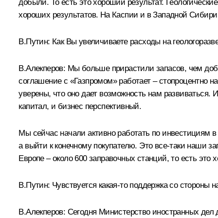
добыли. То есть это хороший результат. Геологическ
хороших результатов. На Каспии и в Западной Сибири
В.Путин: Как Вы увеличиваете расходы на геологоразв
В.Алекперов: Мы больше прирастили запасов, чем доб
соглашение с «Газпромом» работает – стопроцентно на
уверены, что оно дает возможность нам развиваться.
капитал, и бизнес перспективный.
Мы сейчас начали активно работать по инвестициям в
а выйти к конечному покупателю. Это все‑таки наши з
Европе – около 600 заправочных станций, то есть это
В.Путин: Чувствуется какая‑то поддержка со стороны
В.Алекперов: Сегодня Министерство иностранных дел д