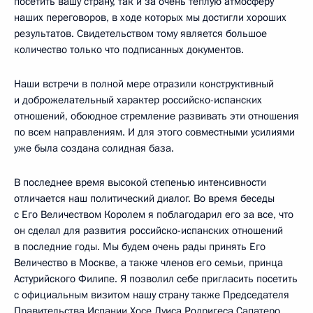
посетить вашу страну, так и за очень теплую атмосферу
наших переговоров, в ходе которых мы достигли хороших
результатов. Свидетельством тому является большое
количество только что подписанных документов.
Наши встречи в полной мере отразили конструктивный
и доброжелательный характер российско-испанских
отношений, обоюдное стремление развивать эти отношения
по всем направлениям. И для этого совместными усилиями
уже была создана солидная база.
В последнее время высокой степенью интенсивности
отличается наш политический диалог. Во время беседы
с Его Величеством Королем я поблагодарил его за все, что
он сделал для развития российско-испанских отношений
в последние годы. Мы будем очень рады принять Его
Величество в Москве, а также членов его семьи, принца
Астурийского Филипе. Я позволил себе пригласить посетить
с официальным визитом нашу страну также Председателя
Правительства Испании Хосе Луиса Родригеса Сапатеро.