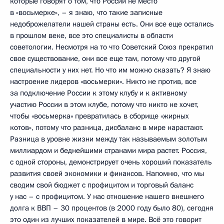
которые говорят о том, что России не место
в «восьмерке», – я знаю, что такие записные
недоброжелатели нашей страны есть. Они все еще остались
в прошлом веке, все это специалисты в области
советологии. Несмотря на то что Советский Союз прекратил
свое существование, они все еще там, потому что другой
специальности у них нет. Но что им можно сказать? Я знаю
настроение лидеров «восьмерки». Никто не против, все
за подключение России к этому клубу и к активному
участию России в этом клубе, потому что никто не хочет,
чтобы «восьмерка» превратилась в сборище «жирных
котов», потому что разница, дисбаланс в мире нарастают.
Разница в уровне жизни между так называемым золотым
миллиардом и беднейшими странами мира растет. Россия,
с одной стороны, демонстрирует очень хороший показатель
развития своей экономики и финансов. Напомню, что мы
сводим свой бюджет с профицитом и торговый баланс
у нас – с профицитом. У нас отношение нашего внешнего
долга к ВВП – 30 процентов (в 2000 году было 80), сегодня
это один из лучших показателей в мире. Всё это говорит