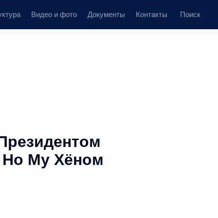
уктура
Видео и фото
Документы
Контакты
Поиск
 Президентом
 Но Му Хёном