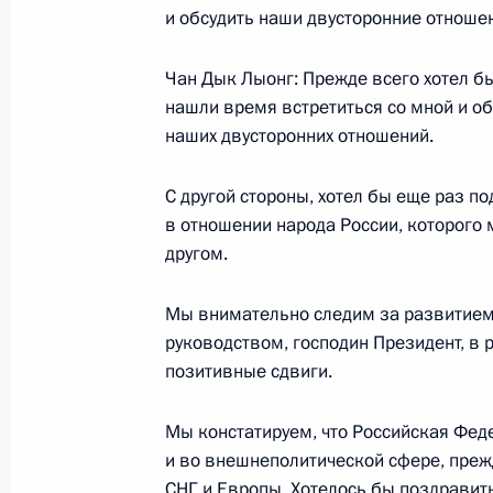
Встреча с военнослужащими Магад
и обсудить наши двусторонние отноше
22 ноября 2005 года, 22:17
Магадан
Чан Дык Лыонг: Прежде всего хотел бы
нашли время встретиться со мной и о
наших двусторонних отношений.
21 ноября 2005 года, понедельник
Начало встречи с руководителями 
С другой стороны, хотел бы еще раз п
парламента Японии «За дружбу с Р
в отношении народа России, которог
Комурой, Ясуо Фукудой, Ёсио Хатир
другом.
21 ноября 2005 года, 15:54
Токио
Мы внимательно следим за развитием 
руководством, господин Президент, в
позитивные сдвиги.
Начало встречи с председателем Д
Японии Сэйдзи Маэхарой
Мы констатируем, что Российская Фед
21 ноября 2005 года, 15:48
Токио
и во внешнеполитической сфере, преж
СНГ и Европы. Хотелось бы поздравить