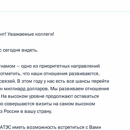
ть следующие материалы
нт! Уважаемые коллеги!
ии по вопросам развития
 сегодня видеть.
тнамом – одно из приоритетных направлений
 отметить, что наши отношения развиваются,
связей. В этом году у нас есть все шансы перейти
 по вопросу развития
ин миллиард долларов. Мы развиваем отношения
и
х. На высоком уровне продолжают оставаться
рно совершаются визиты на самом высоком
з России в вашу страну.
 АТЭС иметь возможность встретиться с Вами