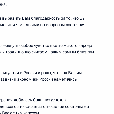
анского пограничного отряда
ния.
 выразить Вам благодарность за то, что Вы
бменяться мнениями по вопросам состояния
Ассоциации депутатов
одчеркнуть особое чувство вьетнамского народа
оссией» Ёсиро Мори, Масахи
о мы традиционно считаем нашим самым близким
о
ситуации в России и рады, что под Вашим
 развитии экономики России наметились
емократической партии
ерация добилась больших успехов
де всего это касается отношений со странами
 Вас с этим успехом.