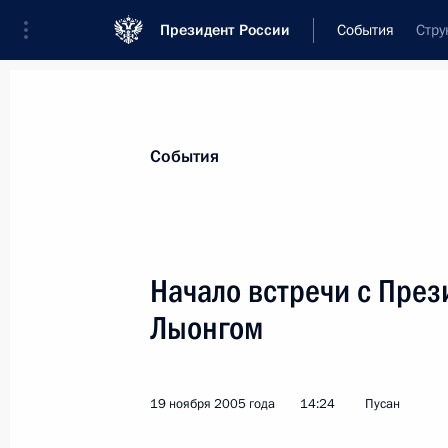
Президент России
События
Стру
Президент
Администрация
Государст
Новости
Стенограммы
Поездки
Те
События
Рубрикация материалов
Все материалы
Начало встречи с Пре
Послания Федеральному Собранию
Лыонгом
Заявления по важнейшим вопросам
Совещания, заседания, рабочие встречи
19 ноября 2005 года
14:24
Пусан
Речи и обращения