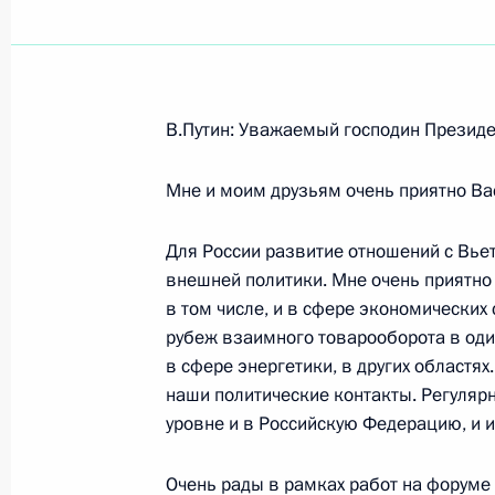
Показа
В.Путин: Уважаемый господин Президе
Заключительное слово на совещан
золотодобывающей отрасли
Мне и моим друзьям очень приятно Вас
22 ноября 2005 года, 23:00
Магадан
Для России развитие отношений с Вье
внешней политики. Мне очень приятно
в том числе, и в сфере экономических 
Вступительное слово на совещании
рубеж взаимного товарооборота в од
золотодобывающей отрасли Росси
в сфере энергетики, в других областя
наши политические контакты. Регуля
22 ноября 2005 года, 22:48
Магадан
уровне и в Российскую Федерацию, и и
Очень рады в рамках работ на форуме