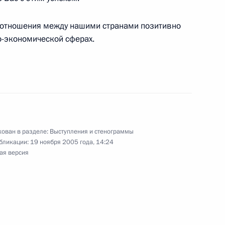
е отношения между нашими странами позитивно
и российско-японских
5м
о-экономической сферах.
тей
 вопросы по окончании
а высшем уровне
ован в разделе:
Выступления и стенограммы
тей
бликации:
19 ноября 2005 года, 14:24
ая версия
ко-японском форуме
12м