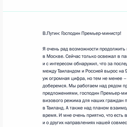
Показа
В.Путин: Господин Премьер-министр!
Заключительное слово на совещан
золотодобывающей отрасли
Я очень рад возможности продолжить 
в Москве. Сейчас только освежал в 
22 ноября 2005 года, 23:00
Магадан
и с интересом обнаружил, что за посл
между Таиландом и Россией вырос на 9
уж огромная цифра, но тем не менее 
Вступительное слово на совещании
доберемся. Мы работаем над рядом п
золотодобывающей отрасли Росси
предложениями, господин Премьер-мин
визового режима для наших граждан пр
22 ноября 2005 года, 22:48
Магадан
в Таиланд. А также над планом взаи
время. И мне очень приятно, что есть
и о других направлениях нашей совмес