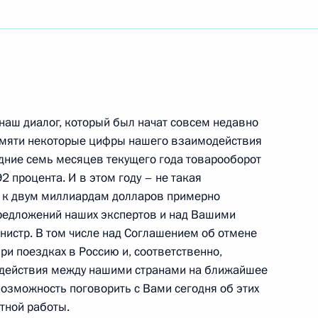
ть следующие материалы
ии по вопросам развития
наш диалог, который был начат совсем недавно
памяти некоторые цифры нашего взаимодействия
едние семь месяцев текущего года товарооборот
2 процента. И в этом году – не такая
– к двум миллиардам долларов примерно
 по вопросу развития
редложений наших экспертов и над Вашими
и
истр. В том числе над Соглашением об отмене
и поездках в Россию и, соответственно,
модействия между нашими странами на ближайшее
 возможность поговорить с Вами сегодня об этих
тной работы.