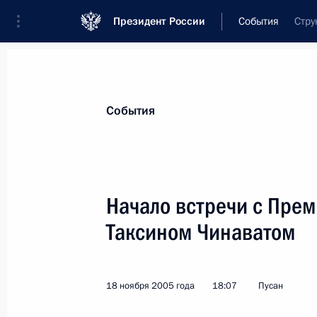
Президент России
События
Стру
Президент
Администрация
Государст
Новости
Стенограммы
Поездки
Те
События
Рубрикация материалов
Все материалы
Начало встречи с Пре
Послания Федеральному Собранию
Таксином Чинаватом
Заявления по важнейшим вопросам
Совещания, заседания, рабочие встречи
18 ноября 2005 года
18:07
Пусан
Речи и обращения