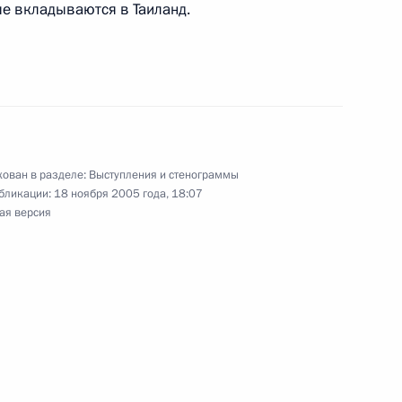
е вкладываются в Таиланд.
и российско-японских
5м
тей
ован в разделе:
Выступления и стенограммы
 вопросы по окончании
бликации:
18 ноября 2005 года, 18:07
а высшем уровне
ая версия
тей
ко-японском форуме
12м