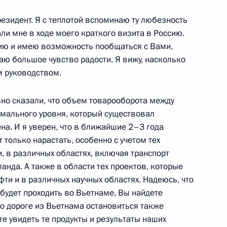
анского пограничного отряда
резидент. Я с теплотой вспоминаю ту любезность
али мне в ходе моего краткого визита в Россию.
сию и имею возможность пообщаться с Вами,
аю большое чувство радости. Я вижу, насколько
м руководством.
Ассоциации депутатов
оссией» Ёсиро Мори, Масахи
ьно сказали, что объем товарооборота между
о
рмального уровня, который существовал
ена. И я уверен, что в ближайшие 2–3 года
 только нарастать, особенно с учетом тех
, в различных областях, включая транспорт
нда. А также в области тех проектов, которые
емократической партии
фти и в различных научных областях. Надеюсь, что
 будет проходить во Вьетнаме, Вы найдете
по дороге из Вьетнама остановиться также
те увидеть те продукты и результаты наших