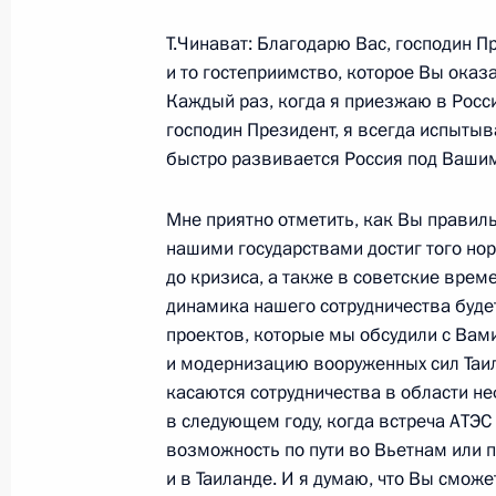
Встреча с военнослужащими Магад
22 ноября 2005 года, 22:17
Магадан
Т.Чинават: Благодарю Вас, господин П
и то гостеприимство, которое Вы оказ
Каждый раз, когда я приезжаю в Рос
господин Президент, я всегда испытыв
21 ноября 2005 года, понедельник
быстро развивается Россия под Ваши
Начало встречи с руководителями 
парламента Японии «За дружбу с Р
Мне приятно отметить, как Вы правил
Комурой, Ясуо Фукудой, Ёсио Хатир
нашими государствами достиг того но
до кризиса, а также в советские врем
21 ноября 2005 года, 15:54
Токио
динамика нашего сотрудничества будет
проектов, которые мы обсудили с Вами
и модернизацию вооруженных сил Таила
Начало встречи с председателем Д
касаются сотрудничества в области не
Японии Сэйдзи Маэхарой
в следующем году, когда встреча АТЭС
возможность по пути во Вьетнам или 
21 ноября 2005 года, 15:48
Токио
и в Таиланде. И я думаю, что Вы сможе