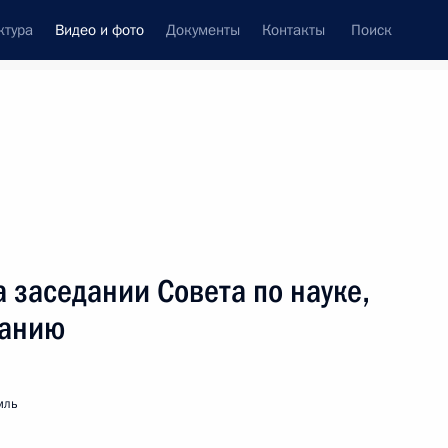
ктура
Видео и фото
Документы
Контакты
Поиск
си
ия, встречи
Встречи со СМИ
ноябрь, 2005
ть следующие материалы
а заседании Совета по науке,
ванию
Выступление на церемонии
вручения государственных
мль
наград Российской