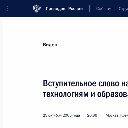
Президент России
События
Стру
Видеозаписи
Фотографии
Аудиозапи
Все материалы
Выступления
Совещан
Видео
Показа
Вступительное слово н
технологиям и образо
Вступительное слово
на встрече
25 октября 2005 года
20:36
Москва, Кре
с представителями