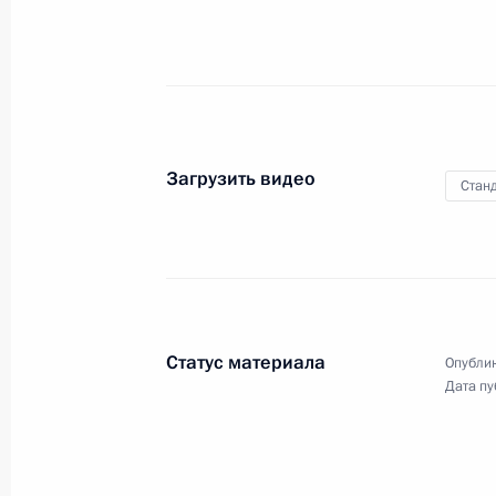
по науке, технологиям
и образованию
25 октября 2005 года
Видео, 11 мин.
Загрузить видео
Станд
Статус материала
Опублик
Дата пу
Заключительное слово