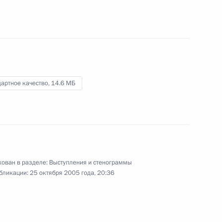
банка Полом Вулфовицем
20 октября 2005 года
Видео, 7 мин.
артное качество,
14.6 МБ
ован в разделе:
Выступления и стенограммы
бликации:
25 октября 2005 года, 20:36
Вступительное слово на заседании