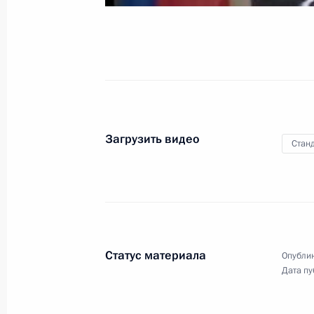
по науке, технологиям
и образованию
25 октября 2005 года
Видео, 11 мин.
Загрузить видео
Станд
Статус материала
Опублик
Дата пу
Заключительное слово