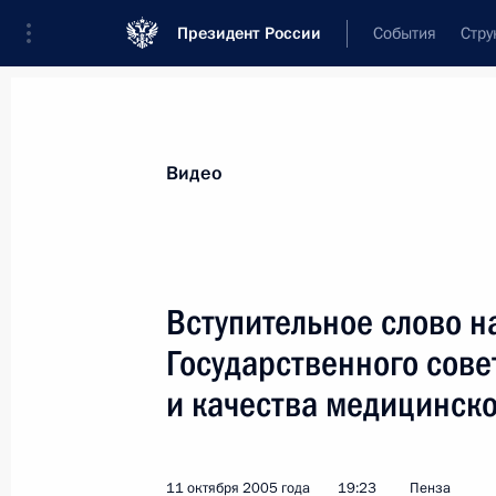
Президент России
События
Стру
Видеозаписи
Фотографии
Аудиозапи
Все материалы
Выступления
Совещан
Видео
Показа
Вступительное слово н
Государственного сове
и качества медицинск
Вступительное слово
на встрече
с представителями
11 октября 2005 года
19:23
Пенза