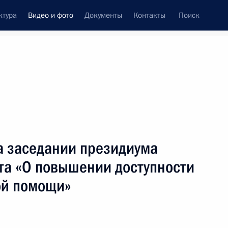
ктура
Видео и фото
Документы
Контакты
Поиск
си
ия, встречи
Встречи со СМИ
ноябрь, 2005
ть следующие материалы
а заседании президиума
та «О повышении доступности
ой помощи»
Выступление на церемонии
вручения государственных
наград Российской