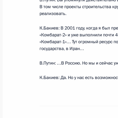
государств – членов Шанхайской о
В том числе проекты строительства кр
реализовать.
5 июля 2005 года, 15:04
Астана
К.Бакиев: В 2001 году, когда я был п
«Комбарат-2» и уже выполнили почти 
4 июля 2005 года, понедельник
«Комбарат-1»… Тут огромный ресурс по
государства, в Иран…
Начало рабочей встречи с губерна
Олегом Бетиным
В.Путин: …В Россию. Но мы и сейчас у
4 июля 2005 года, 16:39
Москва, Кремль
К.Бакиев: Да. Но у нас есть возможно
Стенографический отчет о совещан
4 июля 2005 года, 16:20
Москва, Кремль