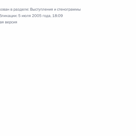
ован в разделе:
Выступления и стенограммы
бликации:
5 июля 2005 года, 18:09
представителями российских
ая версия
льной доски Иммануилу Канту
нного университета
речи с Федеральным
ом и Президентом Франции