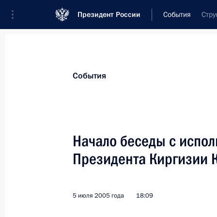
Президент России
События
Стру
Президент
Администрация
Государст
Новости
Стенограммы
Поездки
Те
События
Рубрикация материалов
Все материалы
Начало беседы с испо
Послания Федеральному Собранию
Президента Киргизии
Заявления по важнейшим вопросам
Совещания, заседания, рабочие встречи
5 июля 2005 года
18:09
Речи и обращения