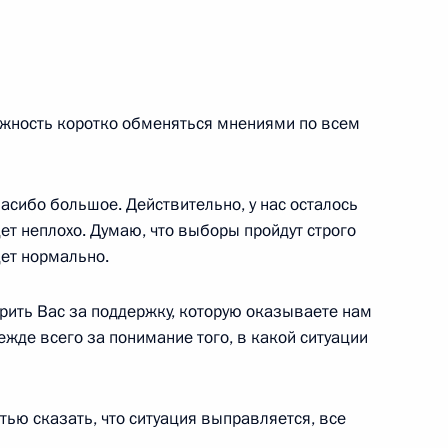
скими актами,
можность коротко обменяться мнениями по всем
асибо большое. Действительно, у нас осталось
ет неплохо. Думаю, что выборы пройдут строго
дет нормально.
онголии Намбарыном
арить Вас за поддержку, которую оказываете нам
ежде всего за понимание того, в какой ситуации
тью сказать, что ситуация выправляется, все
занности Президента