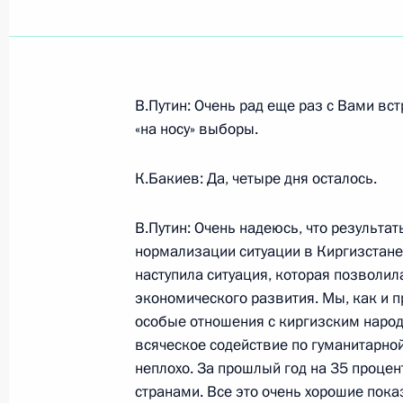
Показа
В.Путин: Очень рад еще раз с Вами вст
Стенографический отчет о совещан
«на носу» выборы.
11 июля 2005 года, 17:36
Москва, Кремль
К.Бакиев: Да, четыре дня осталось.
В.Путин: Очень надеюсь, что результа
8 июля 2005 года, пятница
нормализации ситуации в Киргизстане
наступила ситуация, которая позволил
Беседа с российскими и иностран
экономического развития. Мы, как и 
по окончании встречи глав государ
особые отношения с киргизским народ
восьми»
всяческое содействие по гуманитарно
8 июля 2005 года, 18:29
Глениглс
неплохо. За прошлый год на 35 проце
странами. Все это очень хорошие пока