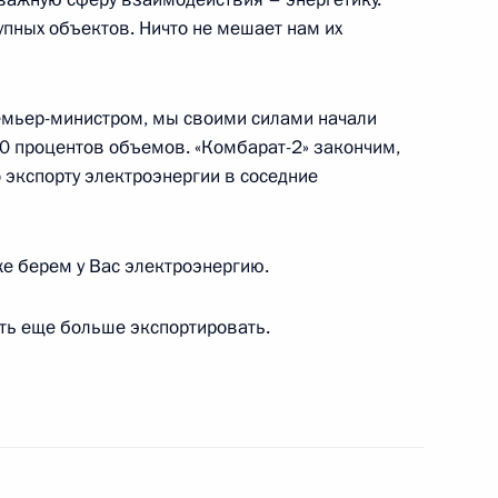
рганизации сотрудничества
упных объектов. Ничто не мешает нам их
ремьер-министром, мы своими силами начали
40 процентов объемов. «Комбарат-2» закончим,
 экспорту электроэнергии в соседние
тором Тамбовской области
же берем у Вас электроэнергию.
сть еще больше экспортировать.
ии с членами Правительства