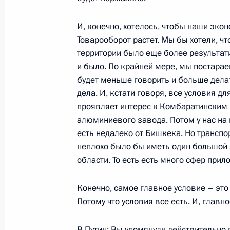
Киргизии Курманбеком Бакиевым
И, конечно, хотелось, чтобы наши эк
5 июля 2005 года, 18:09
Товарооборот растет. Мы бы хотели, ч
территории было еще более результати
и было. По крайней мере, мы постара
Начало встречи с Президентом Каз
будет меньше говорить и больше делат
Назарбаевым
дела. И, кстати говоря, все условия дл
5 июля 2005 года, 17:00
Астана
проявляет интерес к Комбаратинским Г
алюминиевого завода. Потом у нас на 
есть недалеко от Бишкека. Но транспо
неплохо было бы иметь один большой 
Заявление для прессы по итогам за
области. То есть есть много сфер прил
государств – членов Шанхайской о
5 июля 2005 года, 16:10
Астана
Конечно, самое главное условие – это 
Потому что условия все есть. И, главно
Стенографический отчет о пленарн
В.Путин: Вы упомянули действительно