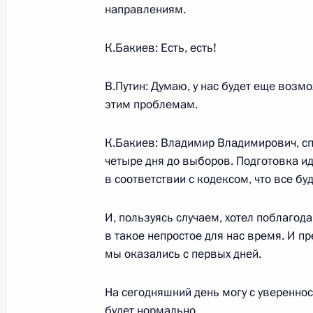
направлениям.
7 июля 2005 года, четверг
К.Бакиев: Есть, есть!
Заявление в связи с террористиче
произошедшими в Лондоне
В.Путин: Думаю, у нас будет еще воз
этим проблемам.
7 июля 2005 года, 19:27
Глениглс
К.Бакиев: Владимир Владимирович, сп
четыре дня до выборов. Подготовка ид
5 июля 2005 года, вторник
в соответствии с кодексом, что все бу
Начало встречи с Президентом М
Энхбаяром
И, пользуясь случаем, хотел поблагод
в такое непростое для нас время. И пр
5 июля 2005 года, 20:03
Астана
мы оказались с первых дней.
На сегодняшний день могу с увереннос
Начало беседы с исполняющим обя
будет нормально.