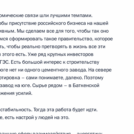
ономические связи шли лучшими темпами.
тобы присутствие российского бизнеса на нашей
вным. Мы сделаем все для того, чтобы так оно
емся сформировать такое правительство, которое
ахстана Нурсултаном
ь, чтобы реально претворять в жизнь все эти
я этого есть. Уже ряд крупных инвесторов
ЭС. Есть большой интерес к строительству
юге нет ни одного цементного завода. На севере
ртировка – сами понимаете, далеко. Поэтому
завод на юге. Сырье рядом – в Баткенской
седания Совета глав
ожения усилий.
рганизации сотрудничества
стабильность. Тогда эта работа будет идти.
е, есть настрой у людей на это.
ом заседании Совета глав
 важную сферу взаимодействия – энергетику.