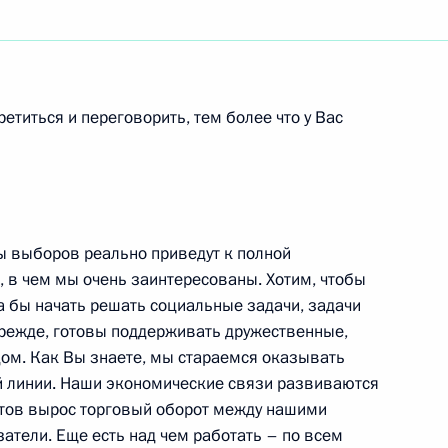
ть следующие материалы
ретиться и переговорить, тем более что у Вас
ии с членами Правительства
ты выборов реально приведут к полной
, в чем мы очень заинтересованы. Хотим, чтобы
а бы начать решать социальные задачи, задачи
ными журналистами
прежде, готовы поддерживать дружественные,
ств и правительств «Группы
ом. Как Вы знаете, мы стараемся оказывать
й линии. Наши экономические связи развиваются
нтов вырос торговый оборот между нашими
затели. Еще есть над чем работать – по всем