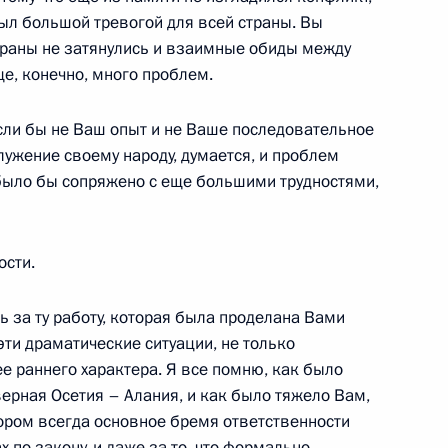
был большой тревогой для всей страны. Вы
е раны не затянулись и взаимные обиды между
тором Липецкой области
е, конечно, много проблем.
если бы не Ваш опыт и не Ваше последовательное
ужение своему народу, думается, и проблем
было бы сопряжено с еще большими трудностями,
ости.
ь за ту работу, которая была проделана Вами
 эти драматические ситуации, не только
е раннего характера. Я все помню, как было
тором Оренбургской области
ерная Осетия – Алания, и как было тяжело Вам,
тором всегда основное бремя ответственности
ах по закону, и даже за то, что формально