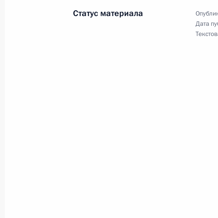
Начало встречи с Комиссаром Сове
Статус материала
Опублик
человека Альваро Хиль-Роблесом
Дата пу
Текстов
27 мая 2005 года, 16:21
Москва, Кремль
Начало рабочей встречи с Минист
Левитиным
27 мая 2005 года, 15:58
Москва, Кремль
26 мая 2005 года, четверг
Вступительное слово на совещани
26 мая 2005 года, 17:34
Ново-Огарево