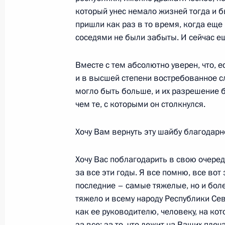
который унес немало жизней тогда и 
пришли как раз в то время, когда ещ
Начало рабочей встречи с губерна
соседями не были забыты. И сейчас ещ
Олегом Королевым
Вместе с тем абсолютно уверен, что, 
1 июня 2005 года, 18:32
Ново-Огарево
и в высшей степени востребованное сл
могло быть больше, и их разрешение 
чем те, с которыми он столкнулся.
Интервью Людмилы Путиной
1 июня 2005 года, 17:57
Италия, Милан
Хочу Вам вернуть эту шайбу благодарн
Хочу Вас поблагодарить в свою очеред
за все эти годы. Я все помню, все вот
31 мая 2005 года, вторник
последние – самые тяжелые, но и боле
Начало рабочей встречи с губерна
тяжело и всему народу Республики Сев
Алексеем Чернышевым
как ее руководителю, человеку, на ко
за все: за то, что лежит на Ваших плеч