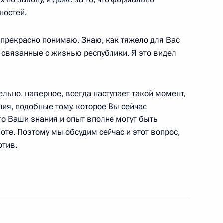
ностей.
 прекрасно понимаю. Знаю, как тяжело для Вас
 связанные с жизнью республики. Я это видел
ром здравоохранения
 Зурабовым
тельно, наверное, всегда наступает такой момент,
ия, подобные тому, которое Вы сейчас
то Ваши знания и опыт вполне могут быть
те. Поэтому мы обсудим сейчас и этот вопрос,
ии с членами Правительства
отив.