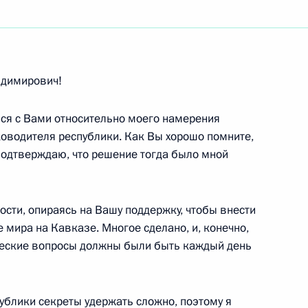
ть следующие материалы
адимирович!
ся с Вами относительно моего намерения
ном совещании с членами
ководителя республики. Как Вы хорошо помните,
нергитическим кризисом
 подтверждаю, что решение тогда было мной
–25 мая 2005 года)
сти, опираясь на Вашу поддержку, чтобы внести
 мира на Кавказе. Многое сделано, и, конечно,
еские вопросы должны были быть каждый день
 Таджикистане Рамазаном
публики секреты удержать сложно, поэтому я