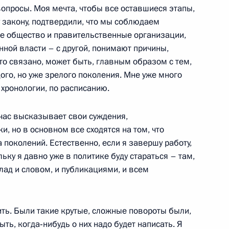
вопросы. Моя мечта, чтобы все оставшиеся этапы,
 закону, подтвердили, что мы соблюдаем
ое общество и правительственные организации,
нной власти – с другой, понимают причины,
равления Внешторгбанка
то связано, может быть, главным образом с тем,
ого, но уже зрелого поколения. Мне уже много
о хронологии, по расписанию.
ейчас высказывает свои суждения,
и, но в основном все сходятся на том, что
 поколений. Естественно, если я завершу работу,
льку я давно уже в политике буду стараться – там,
ахстана Нурсултаном
9м
клад и словом, и публикациями, и всем
р
ить. Были такие крутые, сложные повороты были,
ыть, когда‑нибудь о них надо будет написать. Я