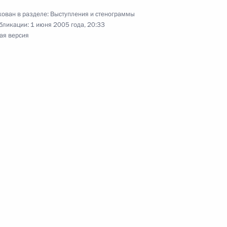
та Европы по правам
ован в разделе:
Выступления и стенограммы
бликации:
1 июня 2005 года, 20:33
ая версия
ром транспорта Игорем
и по экономическим вопросам