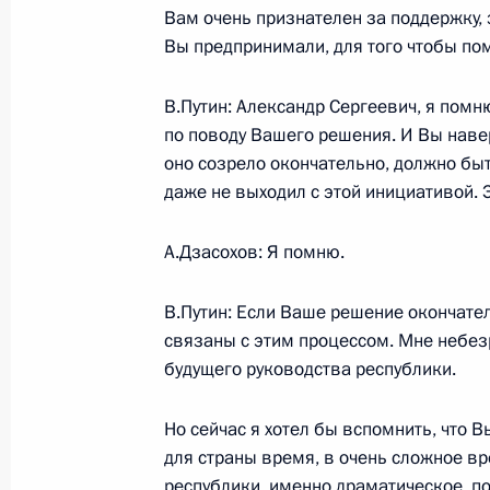
Выступление на торжественном со
Вам очень признателен за поддержку, 
летию со дня основания космодро
Вы предпринимали, для того чтобы по
2 июня 2005 года, 20:30
Казахстан, Байкону
В.Путин: Александр Сергеевич, я пом
по поводу Вашего решения. И Вы навер
оно созрело окончательно, должно быт
1 июня 2005 года, среда
даже не выходил с этой инициативой.
Начало встречи с главой Республи
А.Дзасохов: Я помню.
Александром Дзасоховым
1 июня 2005 года, 20:33
Москва, Кремль
В.Путин: Если Ваше решение окончател
связаны с этим процессом. Мне небез
будущего руководства республики.
Начало встречи с руководителем Ф
по финансовому мониторингу Викт
Но сейчас я хотел бы вспомнить, что 
для страны время, в очень сложное в
1 июня 2005 года, 20:19
Ново-Огарево
республики, именно драматическое, по