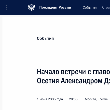
Президент России
События
Стру
Президент
Администрация
Государст
Новости
Стенограммы
Поездки
Те
События
Рубрикация материалов
Все материалы
Начало встречи с глав
Послания Федеральному Собранию
Осетия Александром Д
Заявления по важнейшим вопросам
Совещания, заседания, рабочие встречи
1 июня 2005 года
20:33
Москва, Кремль
Речи и обращения