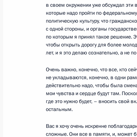
в своем окружении уже обсуждал эти 
3 июня 2005 года, 17:07
Ново-Огарево
которые надо пройти по федеральному
политическую культуру, что гражданск
с одной стороны, и органы государстве
Начало встречи с председателем п
по которым я принял такое решение. Э
Андреем Костиным
чтобы открыть дорогу для более молод
лет, и я это делаю сознательно, а не п
3 июня 2005 года, 16:05
Ново-Огарево
Очень важно, конечно, что все, кто с
не укладываются, конечно, в одни рамк
2 июня 2005 года, четверг
действительно надо, чтобы была смена
мои чувства и сердце будут там. Поско
Начало встречи с Президентом Каз
где это нужно будет, – вносить свой в
Назарбаевым
остальным.
2 июня 2005 года, 22:53
Казахстан, Байкону
Вас я хочу очень искренне поблагодар
сложные. Они все в памяти, и, может б