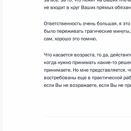
31 мая 2005 года, 17:01
Ново-Огарево
не входит в круг Ваших прямых обязан
Ответственность очень большая, я это
30 мая 2005 года, понедельник
было переживать трагические минуты,
сам, хорошо это помню.
Начало рабочей встречи с Минист
и социального развития Михаилом
Что касается возраста, то да, действи
30 мая 2005 года, 17:40
Москва, Кремль
когда нужно принимать какие‑то решен
принимаете. Но мне представляется, ч
востребованы еще в практической рабо
Стенографический отчет о совещан
если Вы не возражаете, если Вы не пр
30 мая 2005 года, 14:47
Москва, Кремль
27 мая 2005 года, пятница