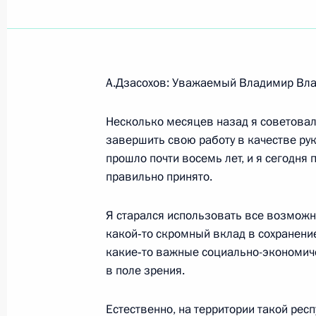
Показа
А.Дзасохов: Уважаемый Владимир Вл
4 июня 2005 года, суббота
Несколько месяцев назад я советовал
Вступительное слово на расширен
завершить свою работу в качестве ру
Совета Безопасности (в связи с э
прошло почти восемь лет, и я сегодня
в центральных регионах России 24
правильно принято.
4 июня 2005 года, 16:42
Ново-Огарево
Я старался использовать все возможно
какой‑то скромный вклад в сохранение
какие‑то важные социально-экономич
3 июня 2005 года, пятница
в поле зрения.
Начало встречи с послом России в
Абдулатиповым
Естественно, на территории такой рес