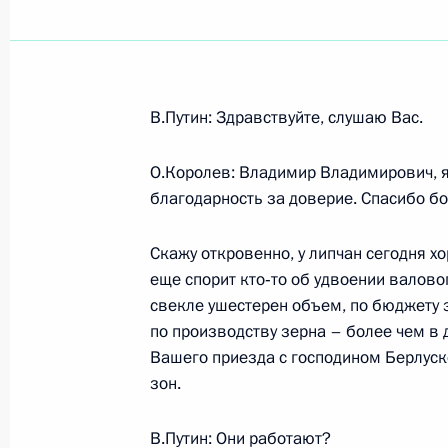
Показа
В.Путин: Здравствуйте, слушаю Вас.
4 июня 2005 года, суббота
О.Королев: Владимир Владимирович, я
Вступительное слово на расширен
благодарность за доверие. Спасибо б
Совета Безопасности (в связи с э
в центральных регионах России 24
Скажу откровенно, у липчан сегодня х
4 июня 2005 года, 16:42
Ново-Огарево
еще спорит кто‑то об удвоении валовог
свекле ушестерен объем, по бюджету з
по производству зерна – более чем в 
Вашего приезда с господином Берлус
3 июня 2005 года, пятница
зон.
Начало встречи с послом России в
Абдулатиповым
В.Путин: Они работают?