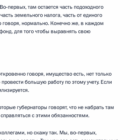
Во‑первых, там остается часть подоходного
 часть земельного налога, часть от единого
о говоря, нормально. Конечно же, в каждом
фонд, для того чтобы выравнять свою
ром здравоохранения
 Зурабовым
ткровенно говоря, имущество есть, нет только
 провести большую работу по этому учету. Если
илизируется.
ии с членами Правительства
оторые губернаторы говорят, что не набрать там
справляться с этими обязанностями.
коллегами, но скажу так. Мы, во‑первых,