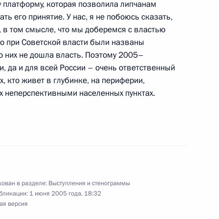
ту платформу, которая позволила липчанам
ть его принятие. У нас, я не побоюсь сказать,
 в том смысле, что мы доберемся с властью
тором Ростовской области
то при Советской власти были названы
о них не дошла власть. Поэтому 2005–
и, да и для всей России – очень ответственный
, станица Вёшенская
, кто живет в глубинке, на периферии,
х неперспективными населенных пунктах.
с атаманами войсковых
, станица Вёшенская
ован в разделе:
Выступления и стенограммы
 атаманами войсковых
бликации:
1 июня 2005 года, 18:32
ая версия