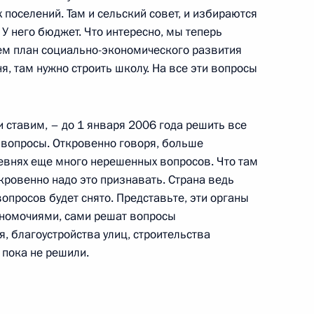
поселений. Там и сельский совет, и избираются
 У него бюджет. Что интересно, мы теперь
тором Липецкой области
ем план социально-экономического развития
я, там нужно строить школу. На все эти вопросы
и ставим, – до 1 января 2006 года решить все
 вопросы. Откровенно говоря, больше
еревнях еще много нерешенных вопросов. Что там
кровенно надо это признавать. Страна ведь
опросов будет снято. Представьте, эти органы
номочиями, сами решат вопросы
, благоустройства улиц, строительства
 пока не решили.
тором Оренбургской области