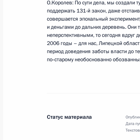
О.Королев: По сути дела, мы создали 
поддержать 131-й закон, даже отстаива
25 мая 2005 года, среда
совершается эпохальный эксперимент,
Начало рабочей встречи с губерна
и деньгами до дальних деревень. Они 
Владимиром Чубом
неперспективными, то сегодня вдруг д
2006 годы – для нас, Липецкой област
25 мая 2005 года, 23:18
Ростовская область
период доведения заботы власти до тех
по‑старому необоснованно обозванны
Заключительное слово на встрече 
казачьих обществ
25 мая 2005 года, 23:00
Ростовская область
Статус материала
Опублик
Вступительное слово на встрече с
Дата пу
казачьих обществ
Текстов