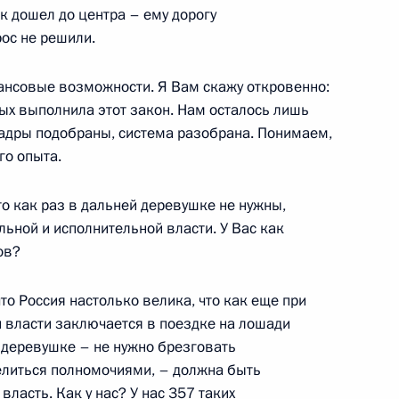
брании, посвященном 50-
ек дошел до центра – ему дорогу
ма Байконур
ос не решили.
р
нансовые возможности. Я Вам скажу откровенно:
ых выполнила этот закон. Нам осталось лишь
Кадры подобраны, система разобрана. Понимаем,
го опыта.
ки Северная Осетия
то как раз в дальней деревушке не нужны,
льной и исполнительной власти. У Вас как
ов?
то Россия настолько велика, что как еще при
едеральной службы
и власти заключается в поездке на лошади
й деревушке – не нужно брезговать
ором Зубковым
елиться полномочиями, – должна быть
власть. Как у нас? У нас 357 таких