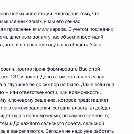
онов новых инвестиций. Благодаря тому, что
мышленных зонах, и мы его сейчас
ля привлечения миллиардов. C учетом последних
равления Внешторгбанка
промышленным зонам у нас объем инвестиций
за, хотя и в прошлом году наша область была
рович, кратко проинформировать Вас о той
ет 131-й закон. Дело в том, что власть у нас
 в глубинке ее до сих пор не было. Даже если она
ало – или ответственности, или возможности.
ахстана Нурсултаном
9м
тому ключевому решению, которое представляет
ного самоуправления, сегодня власть: а) дойдет
р
йдет туда с полномочиями; но самое главное: в)
ями. До каждого сельского совета, сельской
орые закрепляются. Сегодня не надо уже работать