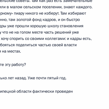
сельские советы. Там как раз есть замечательные
та Европы по правам
е или в малом сельском поселении, знают каждого.
черному» пиару никого не изберут. Там избирают
нно, там золотой фонд кадров, и он быстро
кадры уже прошли хорошую школу становления
 что не на голом месте часть решений уже
хочу спорить со своими коллегами: и кадры есть,
ром транспорта Игорем
е бояться поделиться частью своей власти
 на местах.
те эту работу?
ко лет назад. Уже почти пятый год.
и по экономическим вопросам
в Липецкой области фактически проведен