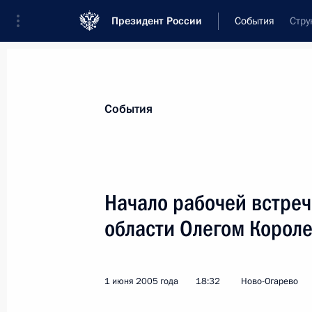
Президент России
События
Стру
Президент
Администрация
Государст
Новости
Стенограммы
Поездки
Те
События
Рубрикация материалов
Все материалы
Начало рабочей встреч
Послания Федеральному Собранию
области Олегом Корол
Заявления по важнейшим вопросам
Совещания, заседания, рабочие встречи
1 июня 2005 года
18:32
Ново-Огарево
Речи и обращения