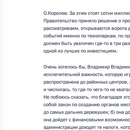
3 июня 2005 года, 17:07
Ново-Огарево
О.Королев: За этим стоят сотни милли
Правительство приняло решение о про
рассматриваем, открываются ворота д
Начало встречи с председателем п
событий именно по технопаркам, по 
Андреем Костиным
должен быть увеличен где‑то в три ра
одной из лучших по инвестициям.
3 июня 2005 года, 16:05
Ново-Огарево
Очень хотелось бы, Владимир Владими
исключительной важности, которую игра
2 июня 2005 года, четверг
распространена до районных центров, а
и числилась, то где‑то чего‑то не хват
Начало встречи с Президентом Каз
Не побоюсь сказать, что благодаря э
Назарбаевым
собой закон по созданию органов мест
2 июня 2005 года, 22:53
Казахстан, Байкону
до самых дальних деревушек; б) она до
она дойдет с финансовыми возможност
администрации доходят те налоги, кот