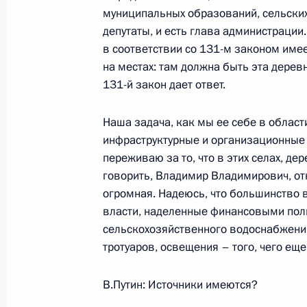
муниципальных образований, сельских 
депутаты, и есть глава администрации.
Начало рабочей встречи с губерна
в соответствии со 131-м законом име
Олегом Королевым
на местах: там должна быть эта деревн
131-й закон дает ответ.
1 июня 2005 года, 18:32
Ново-Огарево
Наша задача, как мы ее себе в област
инфраструктурные и организационные
Интервью Людмилы Путиной
переживаю за то, что в этих селах, д
говорить, Владимир Владимирович, от
1 июня 2005 года, 17:57
Италия, Милан
огромная. Надеюсь, что большинство в
власти, наделенные финансовыми пол
сельскохозяйственного водоснабжения
31 мая 2005 года, вторник
тротуаров, освещения – того, чего еще
Начало рабочей встречи с губерна
В.Путин: Источники имеются?
Алексеем Чернышевым