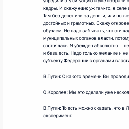
упредили эту ситуацию и уже избрали 
Начало встречи с Комиссаром Сове
кадры. И скажу еще: уж там‑то, в сел
человека Альваро Хиль-Роблесом
Там без денег или за деньги, или по «
27 мая 2005 года, 16:21
Москва, Кремль
достойных и грамотных. Скажу открове
обучаем. Не надо забывать, что эти 
муниципальных органов власти, потому
состоялась. Я убежден абсолютно – не 
Начало рабочей встречи с Минист
и база есть. Надо только желание и н
Левитиным
субъекту Федерации с органами власти
27 мая 2005 года, 15:58
Москва, Кремль
В.Путин: С какого времени Вы проводи
26 мая 2005 года, четверг
О.Королев: Мы это сделали уже несколь
Вступительное слово на совещани
В.Путин: То есть можно сказать, что 
26 мая 2005 года, 17:34
Ново-Огарево
эксперимент.