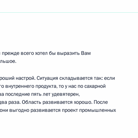
ть следующие материалы
 прежде всего хотел бы выразить Вам
ном совещании с членами
ольшое.
нергитическим кризисом
–25 мая 2005 года)
ороший настрой. Ситуация складывается так: если
о внутреннего продукта, то у нас по сахарной
а последние пять лет удевятерен,
два раза. Область развивается хорошо. После
кони выгодно развивается проект промышленных
 Таджикистане Рамазаном